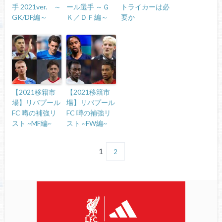
手 2021ver. ～
ール選手 ～Ｇ
トライカーは必
GK/DF編～
Ｋ／ＤＦ編～
要か
【2021移籍市
【2021移籍市
場】リバプール
場】リバプール
FC 噂の補強リ
FC 噂の補強リ
スト ~MF編~
スト ~FW編~
1
2