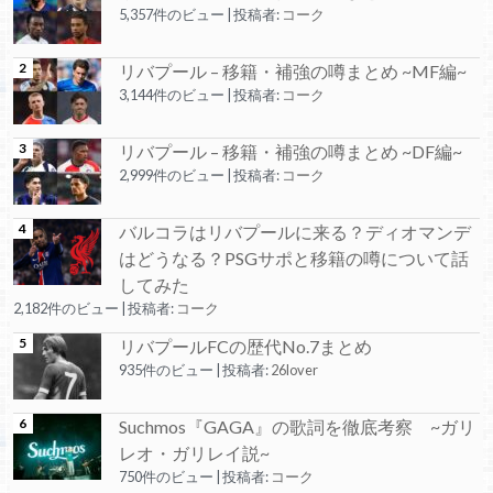
5,357件のビュー
|
投稿者:
コーク
リバプール – 移籍・補強の噂まとめ ~MF編~
3,144件のビュー
|
投稿者:
コーク
リバプール – 移籍・補強の噂まとめ ~DF編~
2,999件のビュー
|
投稿者:
コーク
バルコラはリバプールに来る？ディオマンデ
はどうなる？PSGサポと移籍の噂について話
してみた
2,182件のビュー
|
投稿者:
コーク
リバプールFCの歴代No.7まとめ
935件のビュー
|
投稿者:
26lover
Suchmos『GAGA』の歌詞を徹底考察 ~ガリ
レオ・ガリレイ説~
750件のビュー
|
投稿者:
コーク