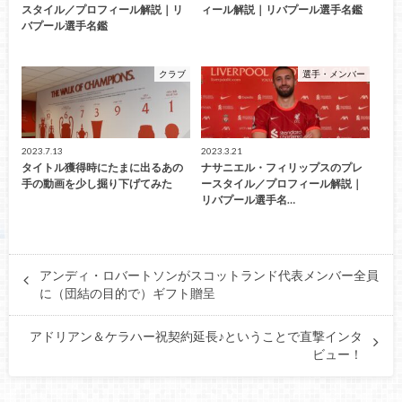
スタイル／プロフィール解説｜リ
ィール解説｜リバプール選手名鑑
バプール選手名鑑
クラブ
選手・メンバー
2023.7.13
2023.3.21
タイトル獲得時にたまに出るあの
ナサニエル・フィリップスのプレ
手の動画を少し掘り下げてみた
ースタイル／プロフィール解説｜
リバプール選手名…
アンディ・ロバートソンがスコットランド代表メンバー全員
に（団結の目的で）ギフト贈呈
アドリアン＆ケラハー祝契約延長♪ということで直撃インタ
ビュー！