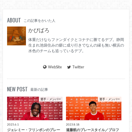
ABOUT
この記事をかいた人
かぴばろ
体重だけならファンダイクとコナテに勝てるデブ。静岡
生まれ池袋住みの癖に成り行きでなんの縁も無い横浜の
水色のチームも追っているデブ。
WebSite
Twitter
NEW POST
最新の記事
選手・メンバー
選手・メンバー
2025.6.1
2023.8.18
ジェレミー・フリンポンのプレー
遠藤航のプレースタイル／プロフ