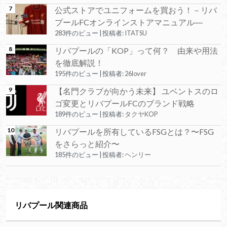
公式ストアでユニフォームを買おう！－リバ
プールFCオンラインストアマニュアル―
283件のビュー
|
投稿者:
ITATSU
リバプールの「KOP」って何？ 由来や用法
を徹底解説！
195件のビュー
|
投稿者:
26lover
【名門クラブが向かう未来】 ユベントスのロ
ゴ変更とリバプールFCのブランド戦略
189件のビュー
|
投稿者:
タクヤKOP
リバプールを所有しているFSGとは？〜FSG
をさらっと紹介〜
185件のビュー
|
投稿者:
ヘンリー
リバプール関連商品