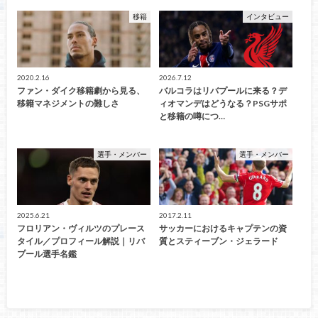
移籍
インタビュー
2020.2.16
2026.7.12
ファン・ダイク移籍劇から見る、
バルコラはリバプールに来る？デ
移籍マネジメントの難しさ
ィオマンデはどうなる？PSGサポ
と移籍の噂につ…
選手・メンバー
選手・メンバー
2025.6.21
2017.2.11
フロリアン・ヴィルツのプレース
サッカーにおけるキャプテンの資
タイル／プロフィール解説｜リバ
質とスティーブン・ジェラード
プール選手名鑑