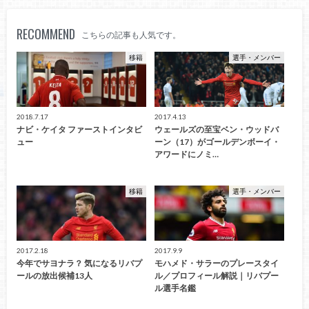
RECOMMEND
こちらの記事も人気です。
移籍
選手・メンバー
2018.7.17
2017.4.13
ナビ・ケイタ ファーストインタビ
ウェールズの至宝ベン・ウッドバ
ュー
ーン（17）がゴールデンボーイ・
アワードにノミ…
移籍
選手・メンバー
2017.2.18
2017.9.9
今年でサヨナラ？ 気になるリバプ
モハメド・サラーのプレースタイ
ールの放出候補13人
ル／プロフィール解説｜リバプー
ル選手名鑑