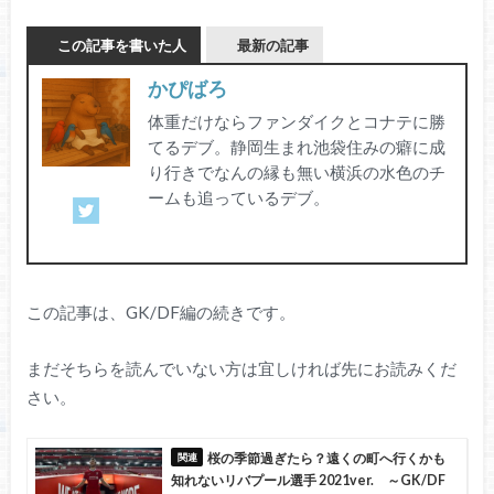
この記事を書いた人
最新の記事
かぴばろ
体重だけならファンダイクとコナテに勝
てるデブ。静岡生まれ池袋住みの癖に成
り行きでなんの縁も無い横浜の水色のチ
ームも追っているデブ。
この記事は、GK/DF編の続きです。
まだそちらを読んでいない方は宜しければ先にお読みくだ
さい。
桜の季節過ぎたら？遠くの町へ行くかも
知れないリバプール選手 2021ver. ～GK/DF