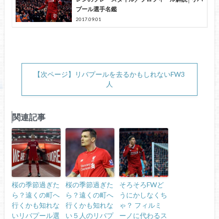
プール選手名鑑
2017.09.01
【次ページ】リバプールを去るかもしれないFW3
人
関連記事
桜の季節過ぎた
桜の季節過ぎた
そろそろFWど
ら？遠くの町へ
ら？遠くの町へ
うにかしなくち
行くかも知れな
行くかも知れな
ゃ？ フィルミ
いリバプール選
い５人のリバプ
ーノに代わるス