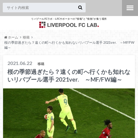
リバプールFCラボ – LFCサポーターの"情報"と"情熱"が集う場所
ホーム
移籍
桜の季節過ぎたら？遠くの町へ行くかも知れないリバプール選手 2021ver. ～MF/FW
編～
2021.06.22
移籍
桜の季節過ぎたら？遠くの町へ行くかも知れな
いリバプール選手 2021ver. ～MF/FW編～