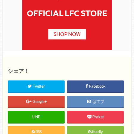
シェア！
Twitter
Facebook
Google+
はてブ
LINE
Pocket
RSS
feedly