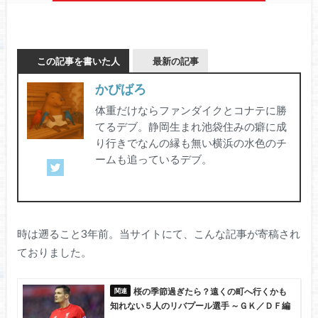
この記事を書いた人
最新の記事
かぴばろ
体重だけならファンダイクとコナテに勝
てるデブ。静岡生まれ池袋住みの癖に成
り行きでなんの縁も無い横浜の水色のチ
ームも追っているデブ。
時は遡ること3年前。当サイトにて、こんな記事が寄稿され
ておりました。
桜の季節過ぎたら？遠くの町へ行くかも
知れない５人のリバプール選手 ～ＧＫ／ＤＦ編