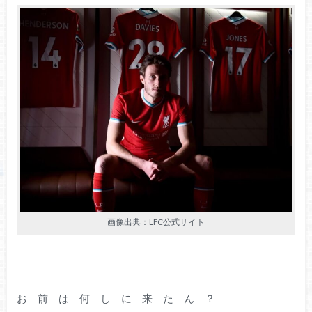
画像出典：LFC公式サイト
お 前 は 何 し に 来 た ん ？