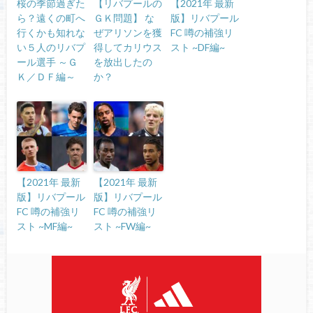
桜の季節過ぎた
【リバプールの
【2021年 最新
ら？遠くの町へ
ＧＫ問題】 な
版】リバプール
行くかも知れな
ぜアリソンを獲
FC 噂の補強リ
い５人のリバプ
得してカリウス
スト ~DF編~
ール選手 ～Ｇ
を放出したの
Ｋ／ＤＦ編～
か？
【2021年 最新
【2021年 最新
版】リバプール
版】リバプール
FC 噂の補強リ
FC 噂の補強リ
スト ~MF編~
スト ~FW編~