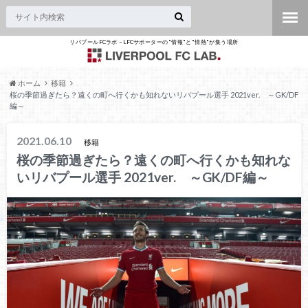
リバプールFCラボ – LFCサポーターの"情報"と"情熱"が集う場所
ホーム
移籍
桜の季節過ぎたら？遠くの町へ行くかも知れないリバプール選手 2021ver. ～GK/DF
編～
2021.06.10
移籍
桜の季節過ぎたら？遠くの町へ行くかも知れな
いリバプール選手 2021ver. ～GK/DF編～