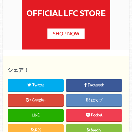
シェア！
Twitter
Facebook
Google+
はてブ
LINE
Pocket
RSS
feedly