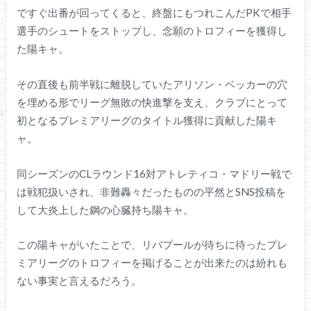
ですぐ出番が回ってくると、終盤にもつれこんだPKで相手
選手のシュートをストップし、念願のトロフィーを獲得し
た陽キャ。
その直後も前半戦に離脱していたアリソン・ベッカーの穴
を埋める形でリーグ無敗の快進撃を支え、クラブにとって
初となるプレミアリーグのタイトル獲得に貢献した陽キ
ャ。
同シーズンのCLラウンド16対アトレティコ・マドリー戦で
は戦犯扱いされ、非難轟々だったものの平然とSNS投稿を
して大炎上した鋼の心臓持ち陽キャ。
この陽キャがいたことで、リバプールが待ちに待ったプレ
ミアリーグのトロフィーを掲げることが出来たのは紛れも
ない事実と言えるだろう。