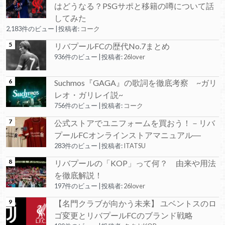
はどうなる？PSGサポと移籍の噂について話
してみた
2,183件のビュー
|
投稿者:
コーク
リバプールFCの歴代No.7まとめ
936件のビュー
|
投稿者:
26lover
Suchmos『GAGA』の歌詞を徹底考察 ~ガリ
レオ・ガリレイ説~
756件のビュー
|
投稿者:
コーク
公式ストアでユニフォームを買おう！－リバ
プールFCオンラインストアマニュアル―
283件のビュー
|
投稿者:
ITATSU
リバプールの「KOP」って何？ 由来や用法
を徹底解説！
197件のビュー
|
投稿者:
26lover
【名門クラブが向かう未来】 ユベントスのロ
ゴ変更とリバプールFCのブランド戦略