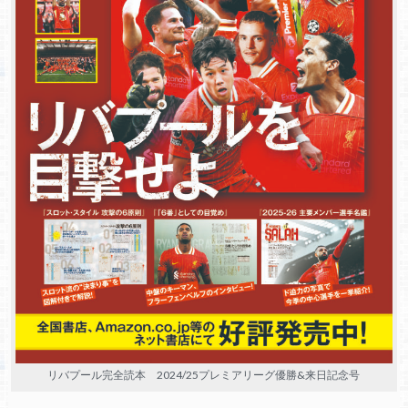
リバプール完全読本 2024/25プレミアリーグ優勝&来日記念号