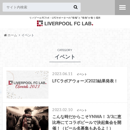
リバプールFCラボ – LFCサポーターの"情報"と"情熱"が集う場所
ホーム
イベント
CATEGORY
イベント
2023.06.11
イベント
LFCラボアウォーズ2023結果発表！
2023.02.10
イベント
こんな時だからこそYNWA！ 3/3に恵
比寿にてコラボビールで決起集会を開
催！（ビール名募集もあるよ！）