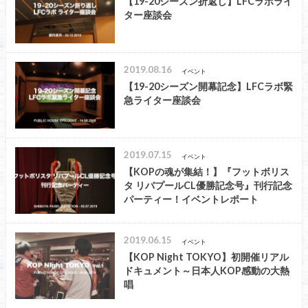
【19-20シーズン折返し】LFCラボライ
ター座談会
2019.08.16
イベント
【19-20シーズン開幕記念】LFCラボ緊
急ライター座談会
2019.07.15
イベント
【KOPの魂が集結！】『フットボリス
タ リバプールCL優勝記念号』刊行記念
パーティー！イベントレポート
2019.06.15
イベント
【KOP Night TOKYO】初開催リアル
ドキュメント～日本人KOP感動の大熱
唱