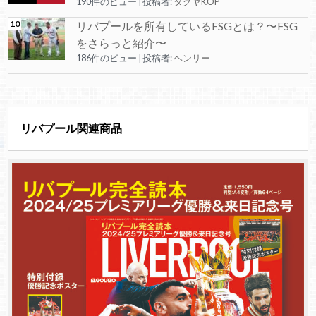
190件のビュー
|
投稿者:
タクヤKOP
リバプールを所有しているFSGとは？〜FSG
をさらっと紹介〜
186件のビュー
|
投稿者:
ヘンリー
リバプール関連商品