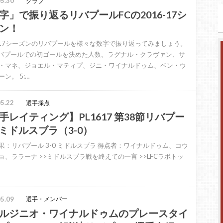
5.30
クラブ
字」で振り返るリバプールFCの2016-17シ
ン！
6-17シーズンのリバプールを様々な数字で振り返ってみましょう。
リバプールでの初ゴールを決めた人数。ラグナル・クラヴァン、サ
・マネ、ジョエル・マティプ、ジニ・ワイナルドゥム、ベン・ウ
ン。 5:…
5.22
選手採点
手レイティング】PL1617 第38節リバプー
sミドルスブラ（3-0）
果：リバプール 3-0 ミドルスブラ 得点者：ワイナルドゥム、コウ
ョ、ララーナ >>ミドルスブラ戦を終えての一言 >>LFCラボトッ
5.09
選手・メンバー
ルジニオ・ワイナルドゥムのプレースタイ