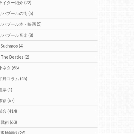
ライター紹介
(22)
リバプールの街
(5)
リバプール本・映画
(5)
リバプール音楽
(8)
Suchmos
(4)
The Beatles
(2)
小ネタ
(68)
平野コラム
(45)
投票
(1)
移籍
(67)
試合
(414)
戦術
(63)
現地観戦
(26)