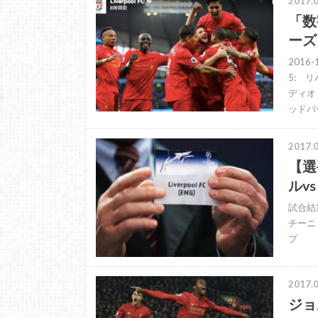
2017.0
「数
ーズ
201
5: 
ディオ
ッドバー
2017.0
【選
ルv
試合結
チーニ
プ
2017.0
ジョ