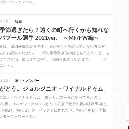
ンツ・ベッケンバウ…
6.22
移籍
季節過ぎたら？遠くの町へ行くかも知れな
バプール選手 2021ver. ～MF/FW編～
事は、GK/DF編の続きです。 まだそちらを読んでいない方は宜し
先にお読みください。 桜の季節過ぎるのはもちろんのこと、も
ですけどね。気にせずにMF、FW編を進めていきます。 ジ
ニオ・…
5.25
選手・メンバー
がとう。ジョルジニオ・ワイナルドゥム。
ジニオ・ワイナルドゥム。 彼がリバプールにやってきたのは
6年の夏。ユルゲン・クロップがやってきて最初の夏の移籍市場だ。
約を結び、時にセンターバックを任されたり、時にバルセロナ相
ンターフォワードを…