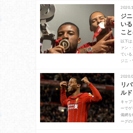
2020.1
ジニ
いる
こと
以下は
ァン・
ている
ジニ・
2020.0
リバ
ルド
キャプ
ーでゲ
備網を
ーグの