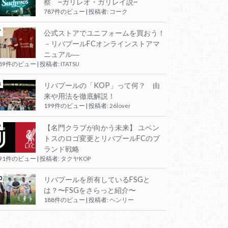
察 ~ガリレオ・ガリレイ説~
787件のビュー
|
投稿者:
コーク
公式ストアでユニフォームを買おう！
－リバプールFCオンラインストアマ
ニュアル―
289件のビュー
|
投稿者:
ITATSU
リバプールの「KOP」って何？ 由
来や用法を徹底解説！
199件のビュー
|
投稿者:
26lover
【名門クラブが向かう未来】 ユベン
トスのロゴ変更とリバプールFCのブ
ランド戦略
191件のビュー
|
投稿者:
タクヤKOP
リバプールを所有しているFSGと
は？〜FSGをさらっと紹介〜
188件のビュー
|
投稿者:
ヘンリー