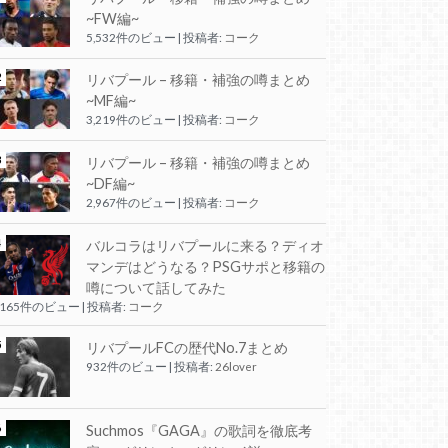
~FW編~
5,532件のビュー
|
投稿者:
コーク
リバプール – 移籍・補強の噂まとめ
~MF編~
3,219件のビュー
|
投稿者:
コーク
リバプール – 移籍・補強の噂まとめ
~DF編~
2,967件のビュー
|
投稿者:
コーク
バルコラはリバプールに来る？ディオ
マンデはどうなる？PSGサポと移籍の
噂について話してみた
,165件のビュー
|
投稿者:
コーク
リバプールFCの歴代No.7まとめ
932件のビュー
|
投稿者:
26lover
Suchmos『GAGA』の歌詞を徹底考