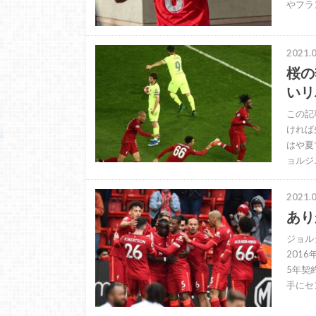
やフラ
2021.0
桜の
いリ
この記
ければ
はや夏
ョルジ
2021.0
あり
ジョル
201
5年契
手にセ