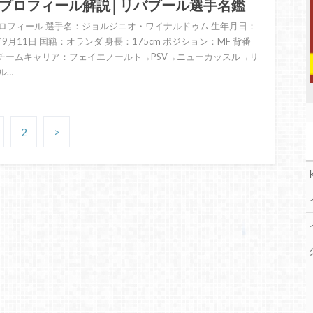
プロフィール解説│リバプール選手名鑑
ロフィール 選手名：ジョルジニオ・ワイナルドゥム 生年月日：
年9月11日 国籍：オランダ 身長：175cm ポジション：MF 背番
 チームキャリア：フェイエノールト→PSV→ニューカッスル→リ
ル…
2
>