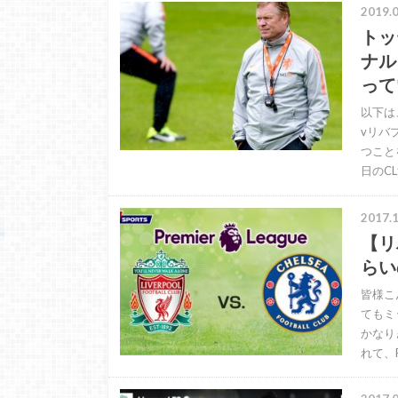
2019.0
トッ
ナル
って
以下は
vリバ
つこと
日のC
2017.1
【リ
らい
皆様こ
てもミ
かなり
れて、