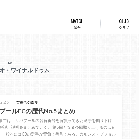
MATCH
CLUB
試合
クラブ
TAG
オ・ワイナルドゥム
2.26
背番号の歴史
プールFCの歴代No.5まとめ
事では、リバプールの各背番号を背負ってきた選手を掘り下げ、
解説、説明をまとめていく。 第5回となる今回取り上げるのは背
。一般的にはCBの選手が背負う番号である。カルレス・プジョル