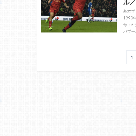
ル／
基本プ
1990
号：5
バプー
1