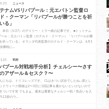
5.31
ニュース
テナムVSリバプール：元エバトン監督ロ
ド・クーマン「リバプールが勝つことを祈
いる」
、本日（5/27）のデイリー・ミラー紙の記事です。 ■トットナム
プール：元エバトン監督（ロナルド・クーマン）「リバプールが勝
を祈っている」 オランダ代表監督のロナルド・クーマンは、6月1
L決勝戦に…
1.25
戦術
バプール対戦相手分析】チェルシー〜さす
のアザール＆セスク？〜
んにちは、トリコレッズです。 CLはきつい試合でしたね…僕とし
ッドウィーク開催は2〜3日に1回記事を書かないといけないので
きついです笑 でもまぁ、週末は重要なチェルシー戦！気合いを入
PL12節のウ…