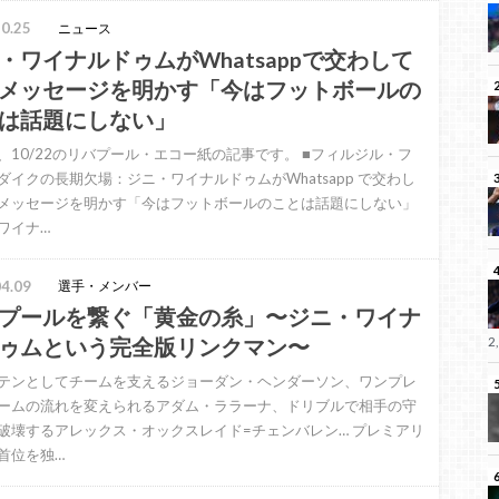
0.25
ニュース
・ワイナルドゥムがWhatsappで交わして
メッセージを明かす「今はフットボールの
は話題にしない」
、10/22のリバプール・エコー紙の記事です。 ■フィルジル・フ
ダイクの長期欠場：ジニ・ワイナルドゥムがWhatsapp で交わし
メッセージを明かす「今はフットボールのことは話題にしない」
ワイナ…
4.09
選手・メンバー
プールを繋ぐ「黄金の糸」〜ジニ・ワイナ
2
ゥムという完全版リンクマン〜
テンとしてチームを支えるジョーダン・ヘンダーソン、ワンプレ
ームの流れを変えられるアダム・ララーナ、ドリブルで相手の守
破壊するアレックス・オックスレイド=チェンバレン… プレミアリ
首位を独…