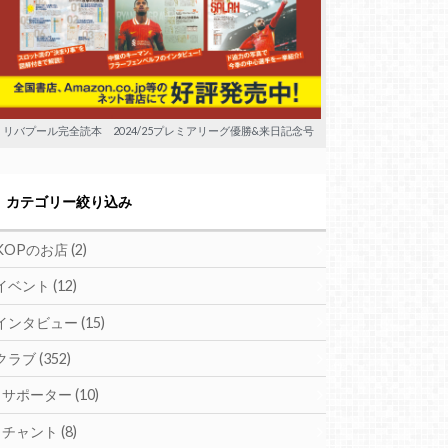
リバプール完全読本 2024/25プレミアリーグ優勝&来日記念号
カテゴリー絞り込み
KOPのお店
(2)
イベント
(12)
インタビュー
(15)
クラブ
(352)
サポーター
(10)
チャント
(8)