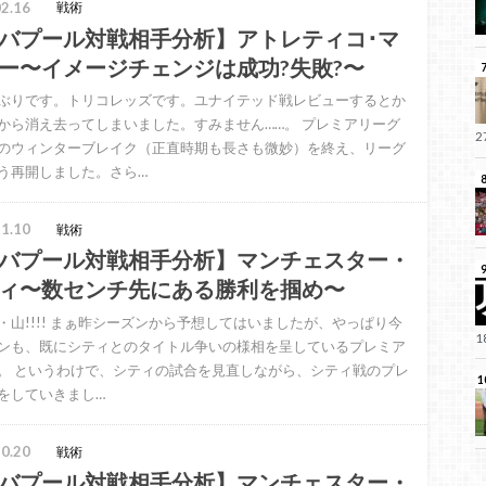
2.16
戦術
バプール対戦相手分析】アトレティコ･マ
ー〜イメージチェンジは成功?失敗?〜
ぶりです。トリコレッズです。ユナイテッド戦レビューするとか
から消え去ってしまいました。すみません……。 プレミアリーグ
のウィンターブレイク（正直時期も長さも微妙）を終え、リーグ
う再開しました。さら…
1.10
戦術
バプール対戦相手分析】マンチェスター・
ィ〜数センチ先にある勝利を掴め〜
・山!!!! まぁ昨シーズンから予想してはいましたが、やっぱり今
ンも、既にシティとのタイトル争いの様相を呈しているプレミア
。 というわけで、シティの試合を見直しながら、シティ戦のプレ
をしていきまし…
0.20
戦術
バプール対戦相手分析】マンチェスター・