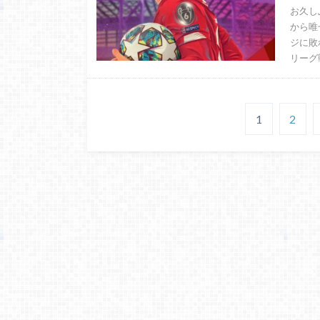
お久し
から唯
ジに敗
リーグ
1
2