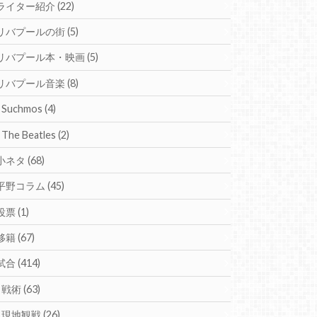
ライター紹介
(22)
リバプールの街
(5)
リバプール本・映画
(5)
リバプール音楽
(8)
Suchmos
(4)
The Beatles
(2)
小ネタ
(68)
平野コラム
(45)
投票
(1)
移籍
(67)
試合
(414)
戦術
(63)
現地観戦
(26)