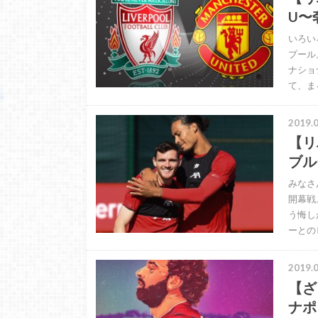
U〜
いろい
プール
ナショ
て、ま
2019.0
【リ
ブル
みなさ
開幕戦
う悔し
ーとの
2019.0
【ざ
ナポ