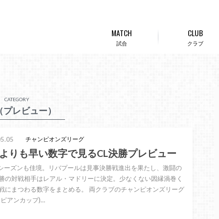
MATCH
CLUB
試合
クラブ
CATEGORY
（プレビュー）
5.05
チャンピオンズリーグ
よりも早い数字で見るCL決勝プレビュー
22シーズンも佳境。リバプールは見事決勝戦進出を果たし、激闘の
勝の対戦相手はレアル・マドリーに決定。少なくない因縁渦巻く
戦にまつわる数字をまとめる。 両クラブのチャンピオンズリーグ
ロピアンカップ)…