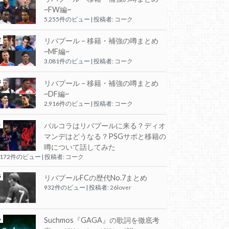
~FW編~
5,255件のビュー
|
投稿者:
コーク
リバプール – 移籍・補強の噂まとめ
~MF編~
3,081件のビュー
|
投稿者:
コーク
リバプール – 移籍・補強の噂まとめ
~DF編~
2,916件のビュー
|
投稿者:
コーク
バルコラはリバプールに来る？ディオ
マンデはどうなる？PSGサポと移籍の
噂について話してみた
,172件のビュー
|
投稿者:
コーク
リバプールFCの歴代No.7まとめ
932件のビュー
|
投稿者:
26lover
Suchmos『GAGA』の歌詞を徹底考