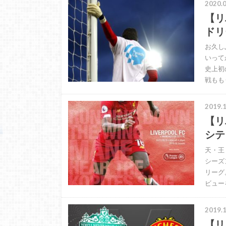
2020.0
【リ
ドリ
お久し
いって
史上初
戦もも
2019.1
【リ
シテ
天・王
シーズ
リーグ
ビュー
2019.1
【リ