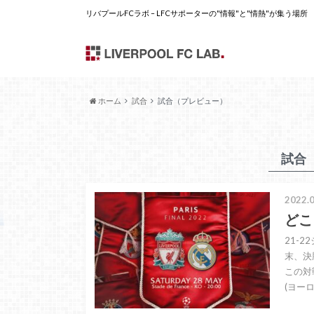
リバプールFCラボ – LFCサポーターの"情報"と"情熱"が集う場所
ホーム
試合
試合（プレビュー）
試合
2022.0
どこ
21-
末、決
この対
(ヨー