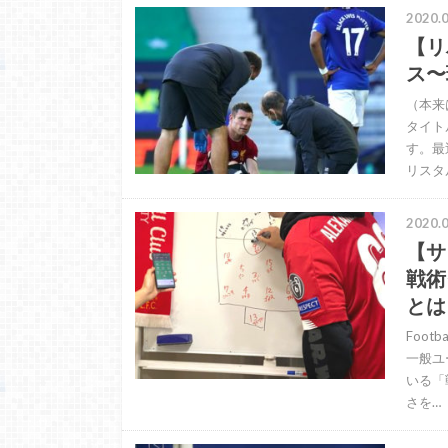
2020.0
【リ
ス〜
（本来
タイト
す。最
リスタ
2020.0
【サ
戦術
とは
Foot
一般ユ
いる「
さを…