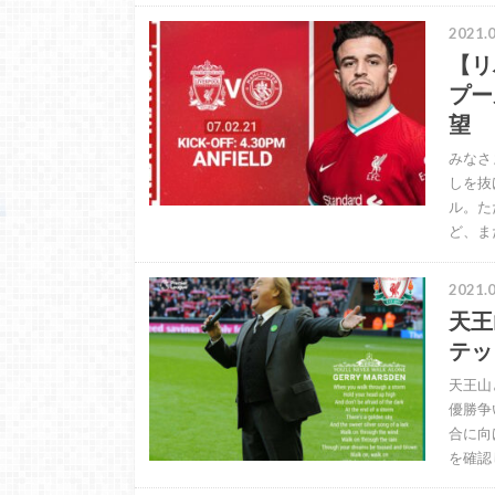
2021.0
【リ
プー
望
みなさ
しを抜
ル。た
ど、ま
2021.0
天王
テッ
天王山
優勝争
合に向
を確認