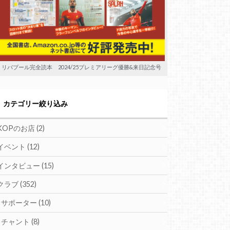
リバプール完全読本 2024/25プレミアリーグ優勝&来日記念号
カテゴリー絞り込み
KOPのお店
(2)
イベント
(12)
インタビュー
(15)
クラブ
(352)
サポーター
(10)
チャント
(8)