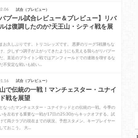
2.06
試合（プレビュー）
バプール試合レビュー＆プレビュー】リバ
ルは復調したのか?天王山・シティ戦を展
まお久しぶりです。トリコレッズです。 悪夢のリーグ5戦勝ちな
け、少しずつ調子が上がってきたようにも見える我らがリバプー
だ、直近のブライトン戦ではアンフィールドでの連敗を喫するな
だ不安定な戦いも続い…
1.16
試合（プレビュー）
山で伝統の一戦！マンチェスター・ユナイ
ド戦を展望
となったマンチェスター・ユナイテッドとの伝統の一戦。今季の
いを左右する重要な一戦が17日の25:30からキックオフする。試
けて両クラブの現在までの状況、予想スタメン、キープレイヤー
しておこう。 大…