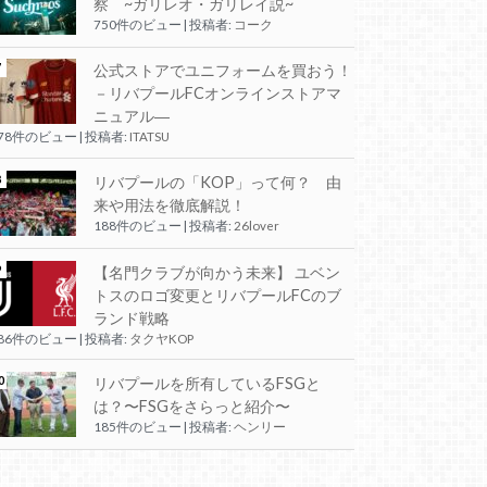
察 ~ガリレオ・ガリレイ説~
750件のビュー
|
投稿者:
コーク
公式ストアでユニフォームを買おう！
－リバプールFCオンラインストアマ
ニュアル―
278件のビュー
|
投稿者:
ITATSU
リバプールの「KOP」って何？ 由
来や用法を徹底解説！
188件のビュー
|
投稿者:
26lover
【名門クラブが向かう未来】 ユベン
トスのロゴ変更とリバプールFCのブ
ランド戦略
186件のビュー
|
投稿者:
タクヤKOP
リバプールを所有しているFSGと
は？〜FSGをさらっと紹介〜
185件のビュー
|
投稿者:
ヘンリー