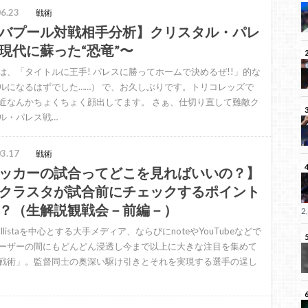
6.23
戦術
バプール対戦相手分析】クリスタル・パレ
現代に蘇った“恐竜”〜
は、「タイトルに王手! パレスに勝ってホームで決めるぜ!!」的な
ルになるはずでした……） で、お久しぶりです。トリコレッズで
近なんかちょくちょく顔出してます。 さぁ、仕切り直して難敵ク
ル・パレス戦…
3.17
戦術
ッカーの試合ってどこを見ればいいの？】
クラスタが試合前にチェックするポイント
？（生解説観戦会－前編－）
2
ballistaを中心とする大手メディア、ならびにnoteやYouTubeなどで
ーザーの間にもどんどん浸透し今まで以上に大きな注目を集めて
戦術」。監督同士の奥深い駆け引きとそれを実現する選手の逞し