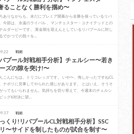
奢ることなく勝利を掴め〜
ろありながらも、未だにプレミア開幕から全勝を保っているリバ
。今節は、永遠のライバル 、マンチェスター・ユナイテッドとの
ナルダービーです。 黄金期を迎えんとしているリバプールに対し
るでかつての我々を…
9.22
戦術
バプール対戦相手分析】チェルシー〜若き
ーズの隙を突け!〜
んこんにちは。トリコレッズです。 いや〜、悔しかったですねCL
。ナポリに見事してやられた感じがあります。 とはいえ、そうそ
がってもいられません。気持ちを切り替えて、今週末のチェルシ
ビッグ6対決に望…
9.17
戦術
っくり!リバプールCL対戦相手分析】SSC
リ〜サイドを制したものが試合を制す〜