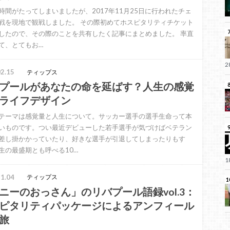
時間がたってしまいましたが、2017年11月25日に行われたチェ
戦を現地で観戦しました。 その際初めてホスピタリティチケット
したので、その際のことを共有したく記事にまとめました。 率直
て、とてもお…
2.15
ティップス
プールがあなたの命を延ばす？人生の感覚
ライフデザイン
テーマは感覚量と人生について。サッカー選手の選手生命って本
いものです。つい最近デビューした若手選手が気づけばベテラン
差し掛かかっていたり、好きな選手が引退してしまったりもす
生の最盛期とも呼べる10…
1.04
ティップス
ニーのおっさん」のリバプール語録vol.3：
ピタリティパッケージによるアンフィール
旅