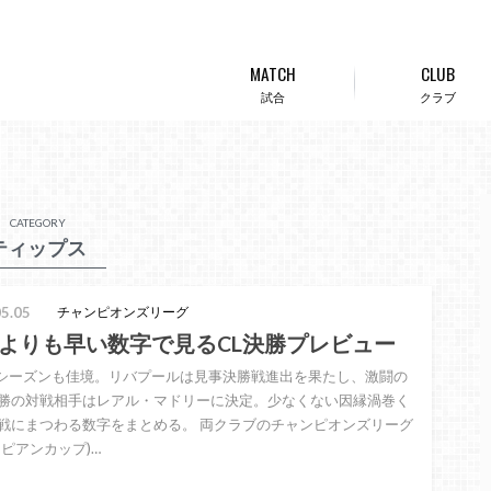
MATCH
CLUB
試合
クラブ
CATEGORY
ティップス
5.05
チャンピオンズリーグ
よりも早い数字で見るCL決勝プレビュー
22シーズンも佳境。リバプールは見事決勝戦進出を果たし、激闘の
勝の対戦相手はレアル・マドリーに決定。少なくない因縁渦巻く
戦にまつわる数字をまとめる。 両クラブのチャンピオンズリーグ
ロピアンカップ)…