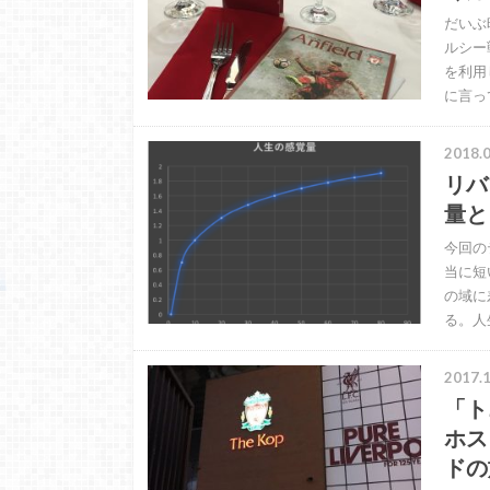
だいぶ
ルシー
を利用
に言っ
2018.0
リバ
量と
今回の
当に短
の域に
る。人
2017.1
「ト
ホス
ドの