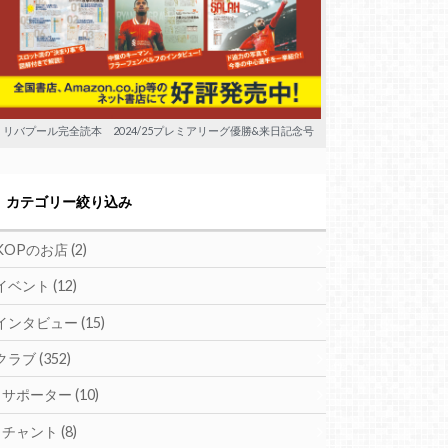
リバプール完全読本 2024/25プレミアリーグ優勝&来日記念号
カテゴリー絞り込み
KOPのお店
(2)
イベント
(12)
インタビュー
(15)
クラブ
(352)
サポーター
(10)
チャント
(8)