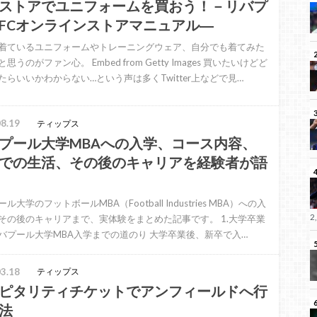
ストアでユニフォームを買おう！－リバプ
FCオンラインストアマニュアル―
着ているユニフォームやトレーニングウェア、自分でも着てみた
思うのがファン心。 Embed from Getty Images 買いたいけどど
たらいいかわからない…という声は多くTwitter上などで見…
8.19
ティップス
プール大学MBAへの入学、コース内容、
での生活、その後のキャリアを経験者が語
ル大学のフットボールMBA（Football Industries MBA）への入
2
その後のキャリアまで、実体験をまとめた記事です。 1.大学卒業
バプール大学MBA入学までの道のり 大学卒業後、新卒で入…
3.18
ティップス
ピタリティチケットでアンフィールドへ行
法