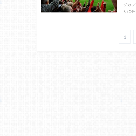
グカッ
りにチ
1