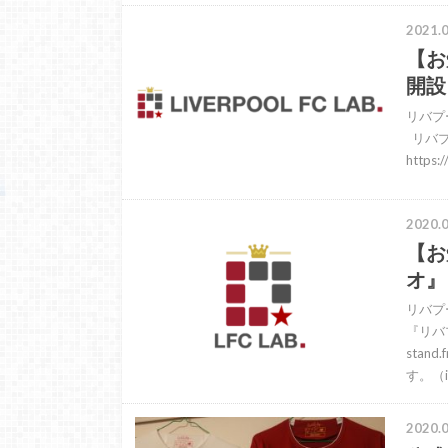
2021.0
【お
開設
リバプ
リバプ
https:
2020.0
【お
オ』
リバプ
『リバ
sta
す。（i
2020.0