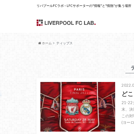
リバプールFCラボ – LFCサポーターの"情報"と"情熱"が集う場所
ホーム
ティップス
2022.0
どこ
21-
末、決
この対
(ヨー