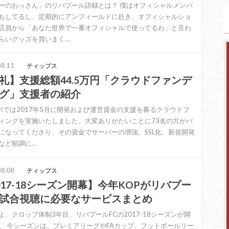
ーのおっさん」のリバプール語録とは？ 僕はオフィシャルメンバ
もしてるし、定期的にアンフィールドに赴き、オフィシャルショ
店員から「あなた世界で一番オフィシャルで使ってるわ」と言わ
らいグッズを買いまく…
8.11
ティップス
礼】支援総額44.5万円「クラウドファンデ
グ」支援者の紹介
ラボでは2017年5月に開発および運営資金の支援を募るクラウドフ
ィングを実施いたしました。大変ありがたいことに73名の方がパ
になってくださり、その資金でサーバーの増強、SSL化、新規開発
など順調に…
8.08
ティップス
017-18シーズン開幕】今年KOPがリバプー
試合視聴に必要なサービスまとめ
よ、クロップ体制3年目、リバプールFCの2017-18シーズンが開
。 今シーズンは、プレミアリーグやFAカップ、フットボールリー