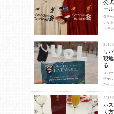
公式
ール
選手の
いなあと
うやっ
2018.0
リバ
現地
る
リバプー
学から
からリ
2018.0
ホス
く方