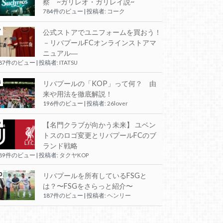
察 ~ガリレオ・ガリレイ説~
784件のビュー
|
投稿者:
コーク
公式ストアでユニフォームを買おう！
－リバプールFCオンラインストアマ
ニュアル―
287件のビュー
|
投稿者:
ITATSU
リバプールの「KOP」って何？ 由
来や用法を徹底解説！
196件のビュー
|
投稿者:
26lover
【名門クラブが向かう未来】 ユベン
トスのロゴ変更とリバプールFCのブ
ランド戦略
189件のビュー
|
投稿者:
タクヤKOP
リバプールを所有しているFSGと
は？〜FSGをさらっと紹介〜
187件のビュー
|
投稿者:
ヘンリー