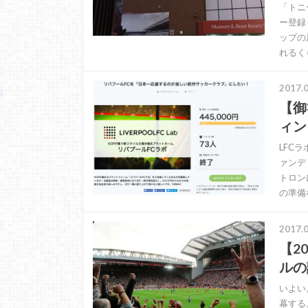
「トニ
ー登録
ップの
れるく
2017.0
【御
ィン
LFC
ァンデ
トロン
の準備
2017.0
【2
ルの
いよい
幕する