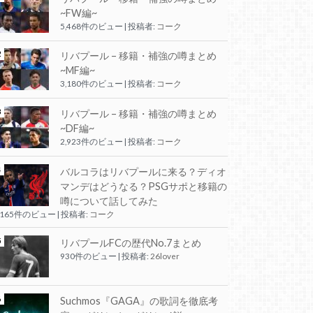
~FW編~
5,468件のビュー
|
投稿者:
コーク
リバプール – 移籍・補強の噂まとめ
~MF編~
3,180件のビュー
|
投稿者:
コーク
リバプール – 移籍・補強の噂まとめ
~DF編~
2,923件のビュー
|
投稿者:
コーク
バルコラはリバプールに来る？ディオ
マンデはどうなる？PSGサポと移籍の
噂について話してみた
,165件のビュー
|
投稿者:
コーク
リバプールFCの歴代No.7まとめ
930件のビュー
|
投稿者:
26lover
Suchmos『GAGA』の歌詞を徹底考