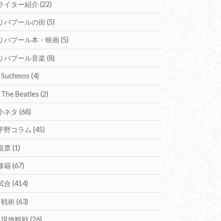
ライター紹介
(22)
リバプールの街
(5)
リバプール本・映画
(5)
リバプール音楽
(8)
Suchmos
(4)
The Beatles
(2)
小ネタ
(68)
平野コラム
(45)
投票
(1)
移籍
(67)
試合
(414)
戦術
(63)
現地観戦
(26)