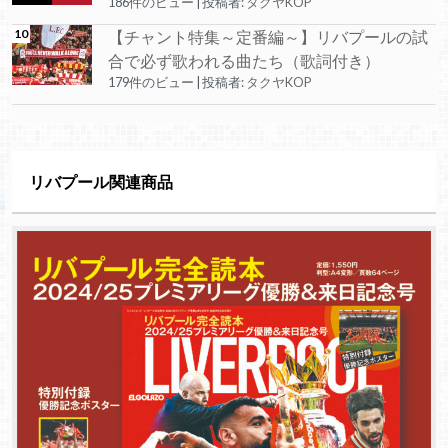
186件のビュー
|
投稿者:
タクヤKOP
【チャント特集～定番編～】リバプールの試
合で必ず歌われる曲たち（歌詞付き）
179件のビュー
|
投稿者:
タクヤKOP
リバプール関連商品