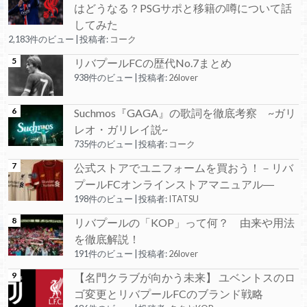
はどうなる？PSGサポと移籍の噂について話
してみた
2,183件のビュー
|
投稿者:
コーク
リバプールFCの歴代No.7まとめ
938件のビュー
|
投稿者:
26lover
Suchmos『GAGA』の歌詞を徹底考察 ~ガリ
レオ・ガリレイ説~
735件のビュー
|
投稿者:
コーク
公式ストアでユニフォームを買おう！－リバ
プールFCオンラインストアマニュアル―
198件のビュー
|
投稿者:
ITATSU
リバプールの「KOP」って何？ 由来や用法
を徹底解説！
191件のビュー
|
投稿者:
26lover
【名門クラブが向かう未来】 ユベントスのロ
ゴ変更とリバプールFCのブランド戦略