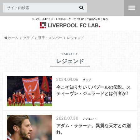
リバプールFCラボ – LFCサポーターの"情報"と"情熱"が集う場所
ホーム
クラブ
選手・メンバー
レジェンド
CATEGORY
レジェンド
2024.04.06
クラブ
今こそ知りたいリバプールの伝説。ス
ティーヴン・ジェラードとは何者か?
2020.07.30
レジェンド
アダム・ララーナ。異質な天才との別
れ。