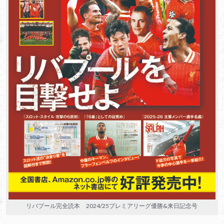
リバプール完全読本 2024/25プレミアリーグ優勝&来日記念号