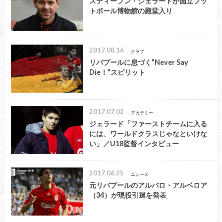
スティーブン・ジェラードが国立フッ
トボール博物館の殿堂入り
2017.08.16
クラブ
リバプールに息づく”Never Say
Die！”スピリット
2017.07.02
アカデミー
ジェラード「ファーストチームに入る
には、ワールドクラスじゃなといけな
い」／U18監督インタビュー
2017.06.25
ニュース
元リバプールのアルバロ・アルベロア
（34）が現役引退を発表