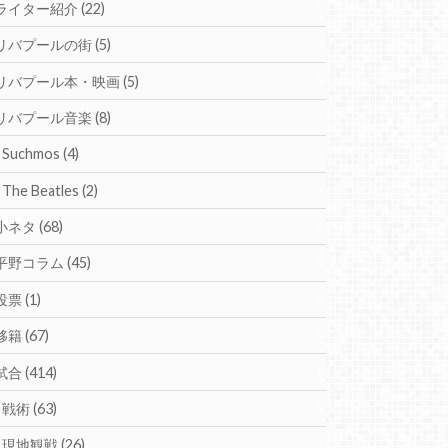
ライター紹介
(22)
リバプールの街
(5)
リバプール本・映画
(5)
リバプール音楽
(8)
Suchmos
(4)
The Beatles
(2)
小ネタ
(68)
平野コラム
(45)
投票
(1)
移籍
(67)
試合
(414)
戦術
(63)
現地観戦
(26)