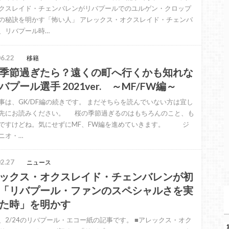
クスレイド・チェンバレンがリバプールでのユルゲン・クロップ
の秘訣を明かす「怖い人」 アレックス・オクスレイド・チェンバ
、リバプール時…
6.22
移籍
季節過ぎたら？遠くの町へ行くかも知れな
バプール選手 2021ver. ～MF/FW編～
事は、GK/DF編の続きです。 まだそちらを読んでいない方は宜し
先にお読みください。 桜の季節過ぎるのはもちろんのこと、も
ですけどね。気にせずにMF、FW編を進めていきます。 ジ
ニオ・…
2.27
ニュース
ックス・オクスレイド・チェンバレンが初
「リバプール・ファンのスペシャルさを実
た時」を明かす
、2/24のリバプール・エコー紙の記事です。 ■アレックス・オク