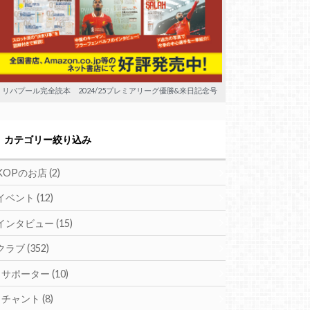
リバプール完全読本 2024/25プレミアリーグ優勝&来日記念号
カテゴリー絞り込み
KOPのお店
(2)
イベント
(12)
インタビュー
(15)
クラブ
(352)
サポーター
(10)
チャント
(8)