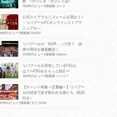
察 ~ガリレオ・ガリレイ説~
783件のビュー
|
投稿者:
コーク
公式ストアでユニフォームを買おう！
－リバプールFCオンラインストアマ
ニュアル―
286件のビュー
|
投稿者:
ITATSU
リバプールの「KOP」って何？ 由
来や用法を徹底解説！
195件のビュー
|
投稿者:
26lover
リバプールを所有しているFSGと
は？〜FSGをさらっと紹介〜
187件のビュー
|
投稿者:
ヘンリー
【チャント特集～定番編～】リバプー
ルの試合で必ず歌われる曲たち（歌詞
付き）
187件のビュー
|
投稿者:
タクヤKOP