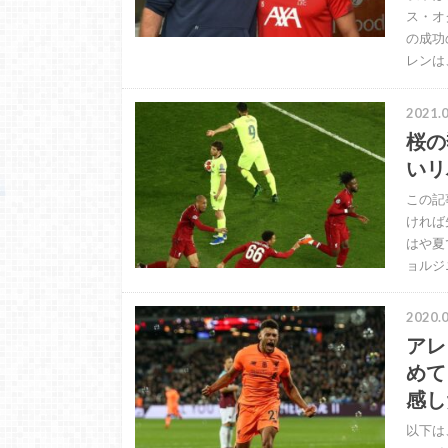
ス・オ
の成功
レンは
2021.0
桜の
いリ
この記
ければ
はや夏
ョルジ
2020.0
アレ
めて
感し
以下は