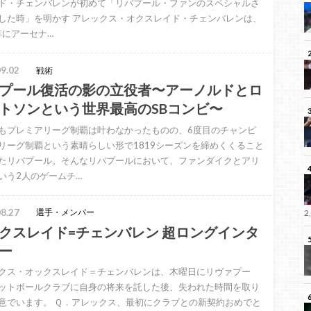
ド・チェンバレンが初めて「リバプール・ファンのスペシャルさ
した時」を明かす アレックス・オクスレイド・チェンバレンは、
7年にアーセナ…
9.02
戦術
プール復活の影の立役者〜アーノルドとロ
トソンという世界最高のSBコンビ〜
もプレミアリーグ制覇は叶わなかったものの、6度目のチャンピ
リーグ制覇という素晴らしい形で1819シーズンを締めくくること
たリバプール。そんなリバプールにおいて、ファンダイクとアリ
いう2人のゲームチ…
8.27
選手・メンバー
2
クスレイド=チェンバレン 超ロングインタ
ー
クス・オックスレイド＝チェンバレンは、木曜日にリヴァプー
ットボールクラブに自身の将来を託した後、失われた時間を取り
意でいます。 Ｑ．アレックス、最初にクラブとの新契約おめでと