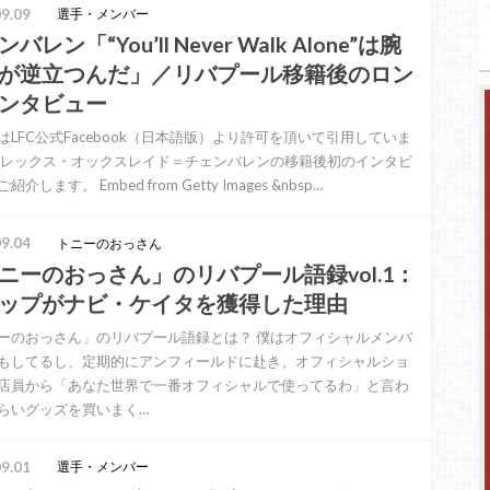
9.09
選手・メンバー
バレン「“You’ll Never Walk Alone”は腕
が逆立つんだ」／リバプール移籍後のロン
ンタビュー
はLFC公式Facebook（日本語版）より許可を頂いて引用していま
アレックス・オックスレイド＝チェンバレンの移籍後初のインタビ
介します。 Embed from Getty Images &nbsp…
9.04
トニーのおっさん
ニーのおっさん」のリバプール語録vol.1：
ップがナビ・ケイタを獲得した理由
ーのおっさん」のリバプール語録とは？ 僕はオフィシャルメンバ
もしてるし、定期的にアンフィールドに赴き、オフィシャルショ
店員から「あなた世界で一番オフィシャルで使ってるわ」と言わ
らいグッズを買いまく…
9.01
選手・メンバー