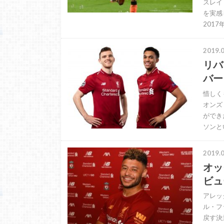
スレイ
を実感
201
2019.0
リバ
バー
惜しく
オンズ
ができ
ソンと
2019.0
オッ
ビュ
アレッ
ル・フ
戻す決