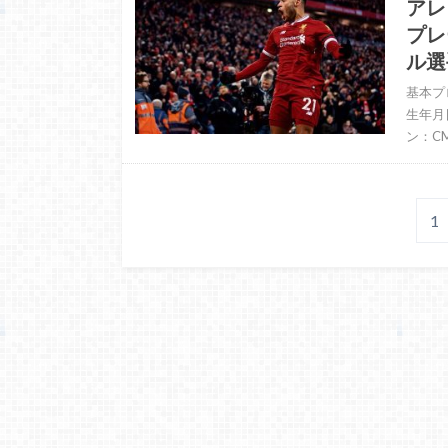
アレ
プレ
ル選
基本プ
生年月
ン：CM
1