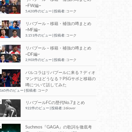
~FW編~
5,420件のビュー
|
投稿者:
コーク
リバプール – 移籍・補強の噂まとめ
~MF編~
3,151件のビュー
|
投稿者:
コーク
リバプール – 移籍・補強の噂まとめ
~DF編~
2,903件のビュー
|
投稿者:
コーク
バルコラはリバプールに来る？ディオ
マンデはどうなる？PSGサポと移籍の
噂について話してみた
,165件のビュー
|
投稿者:
コーク
リバプールFCの歴代No.7まとめ
922件のビュー
|
投稿者:
26lover
Suchmos『GAGA』の歌詞を徹底考