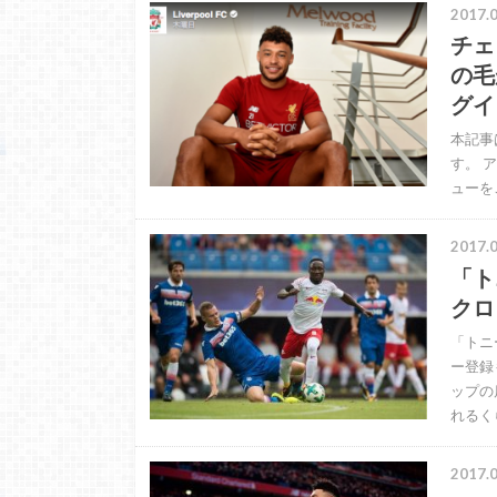
2017.0
チェン
の毛
グイ
本記事
す。 
ューをご紹
2017.0
「ト
クロ
「トニ
ー登録
ップの
れるく
2017.0