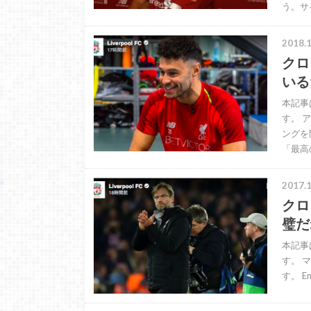
う。サ
2018.1
クロ
いる
本記事
す。 
ングを
「最高
2017.1
クロ
璧だ
本記事
す。 
す。 E