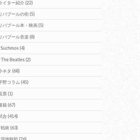
ライター紹介
(22)
リバプールの街
(5)
リバプール本・映画
(5)
リバプール音楽
(8)
Suchmos
(4)
The Beatles
(2)
小ネタ
(68)
平野コラム
(45)
投票
(1)
移籍
(67)
試合
(414)
戦術
(63)
現地観戦
(26)