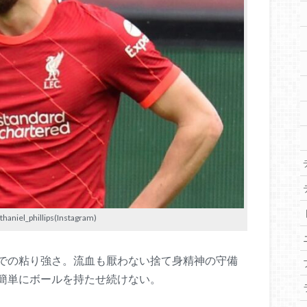
iel_phillips(Instagram)
での粘り強さ。流血も厭わない捨て身精神の守備
簡単にボールを持たせ続けない。