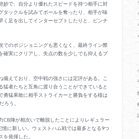
絶妙で、自分より優れたスピードを持つ相手に対
グタックルを試みてボールを奪ったり、相手が味
早く足を出してインターセプトしたりと、ピンチ
況でのポジショニングも悪くなく、最終ライン際
を確実にクリアし、失点の数を少しでも抑えるプ
兼ね備えており、空中戦の強さには定評がある。こ
る猛者たちと互角に渡り合うことができていると
で勇猛果敢に相手ストライカーと勝負をする様は
だろう。
力CB陣が相次いで離脱したことによりレギュラー
きは記憶に新しい。ウェストハム戦では最多となる9つ
スを発揮した。