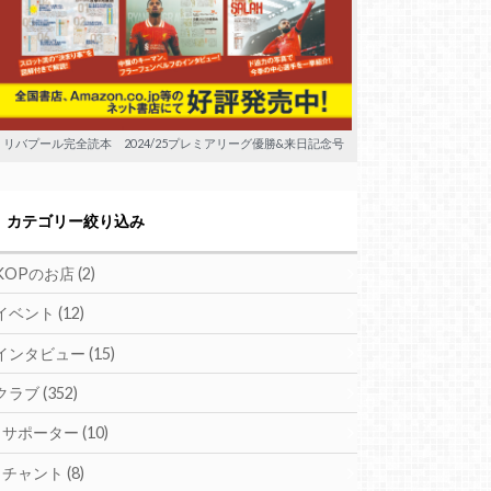
リバプール完全読本 2024/25プレミアリーグ優勝&来日記念号
カテゴリー絞り込み
KOPのお店
(2)
イベント
(12)
インタビュー
(15)
クラブ
(352)
サポーター
(10)
チャント
(8)