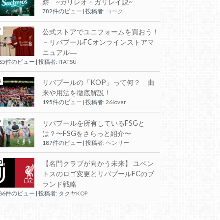
察 ~ガリレオ・ガリレイ説~
782件のビュー
|
投稿者:
コーク
公式ストアでユニフォームを買おう！
－リバプールFCオンラインストアマ
ニュアル―
285件のビュー
|
投稿者:
ITATSU
リバプールの「KOP」って何？ 由
来や用法を徹底解説！
195件のビュー
|
投稿者:
26lover
リバプールを所有しているFSGと
は？〜FSGをさらっと紹介〜
187件のビュー
|
投稿者:
ヘンリー
【名門クラブが向かう未来】 ユベン
トスのロゴ変更とリバプールFCのブ
ランド戦略
186件のビュー
|
投稿者:
タクヤKOP