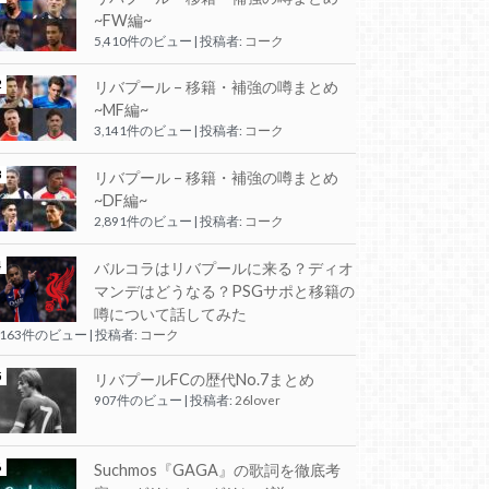
~FW編~
5,410件のビュー
|
投稿者:
コーク
リバプール – 移籍・補強の噂まとめ
~MF編~
3,141件のビュー
|
投稿者:
コーク
リバプール – 移籍・補強の噂まとめ
~DF編~
2,891件のビュー
|
投稿者:
コーク
バルコラはリバプールに来る？ディオ
マンデはどうなる？PSGサポと移籍の
噂について話してみた
,163件のビュー
|
投稿者:
コーク
リバプールFCの歴代No.7まとめ
907件のビュー
|
投稿者:
26lover
Suchmos『GAGA』の歌詞を徹底考