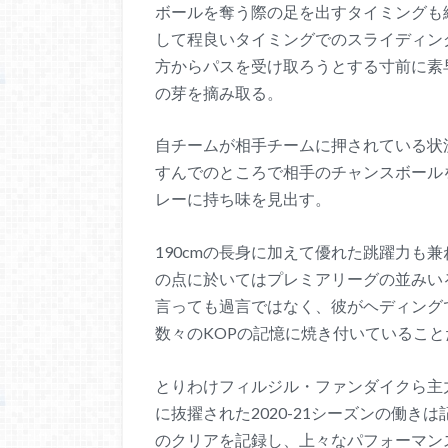
ボールを奪う際の足を出すタイミングも
して程良いタイミングでのスライディン
方からパスを受け取ろうとする寸前に素
の芽を摘み取る。
自チームが相手チームに押されている状
すんでのところで相手のチャンスボール
レーに持ち味を見出す。
190cmの長身に加えて優れた跳躍力も
の点に於いてはプレミアリーグの並みい
言っても過言ではなく、彼がヘディング
数々のKOPの記憶に焼き付いていること
とりわけフィルジル・ファンダイクら主
に抜擢された2020-21シーズンの働
のクリアを記録し、上々なパフォーマン