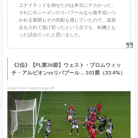
ユナイテッドを倒せたのは本当にデカかった。
それに今シーズンのリバプールなら後半追いつ
かれる展開もその気配も感じていたので、追加
点を入れて逃げ切ったという点でも、転機とな
った試合だったと思いました。
《2位》【PL第36節】ウェスト・ブロムウィッ
チ・アルビオンvsリバプール … 101票（33.4%）
Embed from Getty Images