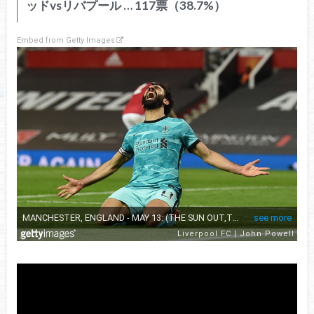
ッドvsリバプール … 117票（38.7%）
Embed from Getty Images