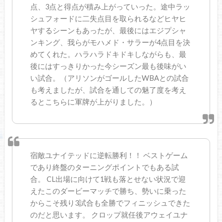
点、3点と得点が積み上がっていった。途中ラッ
シュフォードに二失点目を取られるなどヒヤヒ
ヤするシーンもあったが、最後にはエジプシャ
ンキング、我らがモハメド・サラーが4点目を決
めてくれた。ハラハラドキドキしながらも、最
後にはすっきりかった今シーズン最も後味がい
い試合。（アリソンがゴールしたWBAとの試合
も考えましたが、試合を通しての魅了度を考え
るとこちらに軍牌が上がりました。）
宿敵ユナイテッドに逆転勝利！！ ベストゲーム
であり終盤のターニングポイントでもある試
合。 CL出場に向けて1戦も落とせない状況で迎
えたこのダービーマッチで勝ち、勢いに乗った
からこそ残り3試合も全勝でフィニッシュできた
のだと思います。 クロップ就任後アウェイユナ