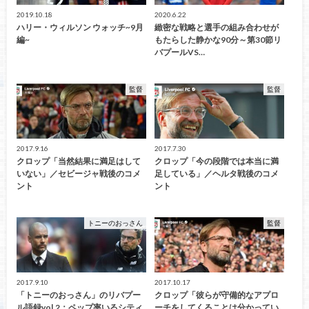
2019.10.18
2020.6.22
ハリー・ウィルソン ウォッチ~9月
緻密な戦略と選手の組み合わせが
編~
もたらした静かな90分～第30節リ
バプールVS…
監督
監督
2017.9.16
2017.7.30
クロップ「当然結果に満足はして
クロップ「今の段階では本当に満
いない」／セビージャ戦後のコメ
足している」／ヘルタ戦後のコメ
ント
ント
トニーのおっさん
監督
2017.9.10
2017.10.17
「トニーのおっさん」のリバプー
クロップ「彼らが守備的なアプロ
ル語録vol.2：ペップ率いるシティ
ーチをしてくることは分かってい