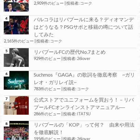
2,909件のビュー
|
投稿者:
コーク
バルコラはリバプールに来る？ディオマンデ
はどうなる？PSGサポと移籍の噂について話
してみた
2,165件のビュー
|
投稿者:
コーク
リバプールFCの歴代No.7まとめ
929件のビュー
|
投稿者:
26lover
Suchmos『GAGA』の歌詞を徹底考察 ~ガリ
レオ・ガリレイ説~
783件のビュー
|
投稿者:
コーク
公式ストアでユニフォームを買おう！－リバ
プールFCオンラインストアマニュアル―
286件のビュー
|
投稿者:
ITATSU
リバプールの「KOP」って何？ 由来や用法
を徹底解説！
195件のビュー
|
投稿者:
26lover