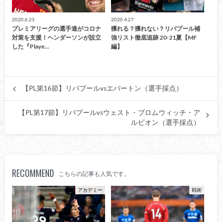
2020.6.23
2020.4.27
プレミアリーグの選手達がコロナ
獲れる？獲れない？リバプール補
対策を支援！ヘンダーソンが設立
強リスト徹底追跡 20-21夏【MF
した『Playe…
編】
【PL第16節】リバプールvsエバートン（選手採点）
【PL第17節】リバプールvsウェスト・ブロムウィッチ・ア
ルビオン（選手採点）
RECOMMEND
こちらの記事も人気です。
アカデミー
戦術