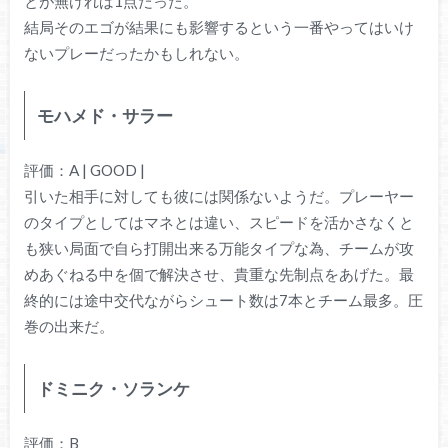
とが無ければ1点だった。
結局そのエゴが結果にも影響するという一番やってはいけ
ないプレーだったかもしれない。
モハメド・サラー
評価：A | GOOD |
引いた相手に対しても彼には関係ないようだ。プレーヤー
のタイプとしてはマネとは違い、スピードを活かさなくと
も狭い局面で自ら打開出来る万能タイプな為、チームが攻
めあぐねる中を個で解決させ、貴重な先制点をあげた。最
終的には途中交代ながらシュート数は7本とチーム最多。圧
巻の出来だ。
ドミニク・ソランケ
評価：B