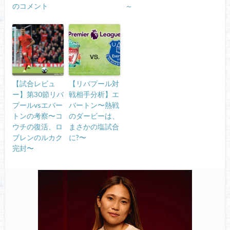
のコメント
～
【試合レビュ
【リバプール対
ー】第30節リバ
戦相手分析】エ
プールvsエバー
バートン〜熱戦
トンの考察〜コ
のダービーは、
ウチの復活、ロ
まさかの塩試合
ブレンのルカク
に?〜
完封〜