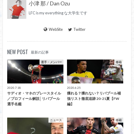
小津 那 / Dan Ozu
LFC is my everything な大学生です
WebSite
Twitter
NEW POST
最新の記事
選手・メンバー
移籍
2020.7.18
2020.6.25
サディオ・マネのプレースタイル
獲れる？獲れない？リバプール補
／プロフィール解説│リバプール
強リスト徹底追跡 20-21夏【FW
選手名鑑
編】
ニュース
移籍