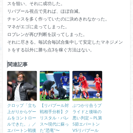
スを狙い、それに成功した。
リバプール視点で見れば、ほぼ自滅。
チャンスを多く作っていたのに決めきれなかった。
マネがエゴに走ってしまった。
ロブレンが再び判断を誤ってしまった。
それに尽きる。毎試合毎試合集中して安定したマネジメン
トをする以外に勝ち点3を稼ぐ方法はない。
関連記事
クロップ「立ち
【リバプール対
ぶつかり合うプ
上がりからゲー
戦相手分析】ク
ライドと後味の
ムをコントロー
リスタル・パレ
悪い判定～PL第
ルできた。」／
ス〜現代に蘇っ
5節エバートン
エバートン戦後
た“恐竜”〜
VSリバプール