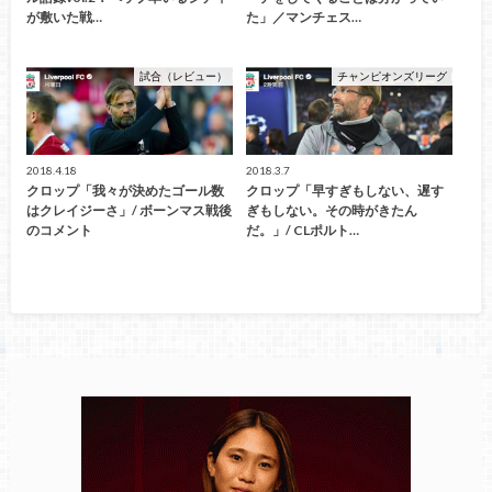
が敷いた戦…
た」／マンチェス…
試合（レビュー）
チャンピオンズリーグ
2018.4.18
2018.3.7
クロップ「我々が決めたゴール数
クロップ「早すぎもしない、遅す
はクレイジーさ」/ ボーンマス戦後
ぎもしない。その時がきたん
のコメント
だ。」/ CLポルト…