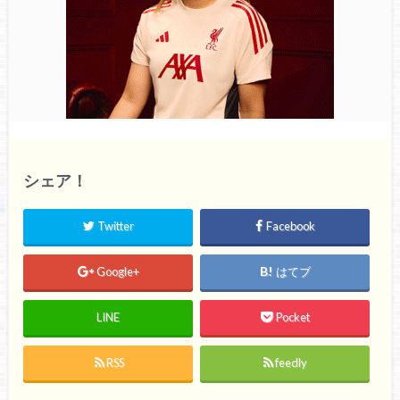
シェア！
Twitter
Facebook
Google+
はてブ
LINE
Pocket
RSS
feedly