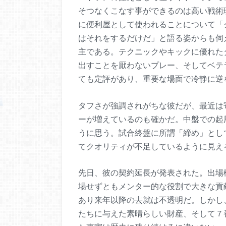
そつなくこなす事ができるのは高い戦術
に便利屋として使われることについて「
はそれをするだけだ」と語る姿からも伺
主である。テクニックやキックに優れた
出すことを厭わないプレー、そしてベテ
ても定評があり、重要な場面で冷静に逆
タフさが強調されがちな彼だが、最近は
ーが増えているのも確かだ。中盤での起
うに思う。試合終盤に所謂「締め」とし
てクオリティが不足しているように見え
先日、彼の契約延長が発表された。出場
場せずともメンター的な役割で大きな貢
あり来年以降の去就は不透明だ。しかし
たちに与えた素晴らしい財産、そして７