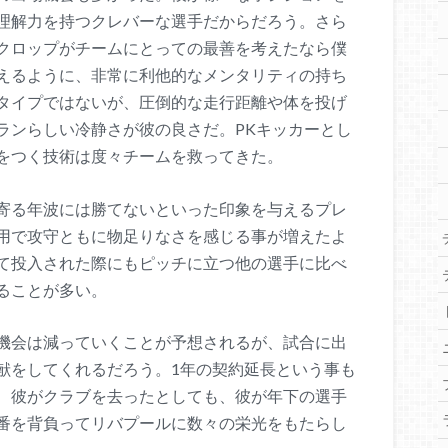
理解力を持つクレバーな選手だからだろう。さら
クロップがチームにとっての最善を考えたなら僕
えるように、非常に利他的なメンタリティの持ち
タイプではないが、圧倒的な走行距離や体を投げ
ランらしい冷静さが彼の良さだ。PKキッカーとし
をつく技術は度々チームを救ってきた。
寄る年波には勝てないといった印象を与えるプレ
用で攻守ともに物足りなさを感じる事が増えたよ
て投入された際にもピッチに立つ他の選手に比べ
ることが多い。
機会は減っていくことが予想されるが、試合に出
献をしてくれるだろう。1年の契約延長という事も
、彼がクラブを去ったとしても、彼が年下の選手
番を背負ってリバプールに数々の栄光をもたらし