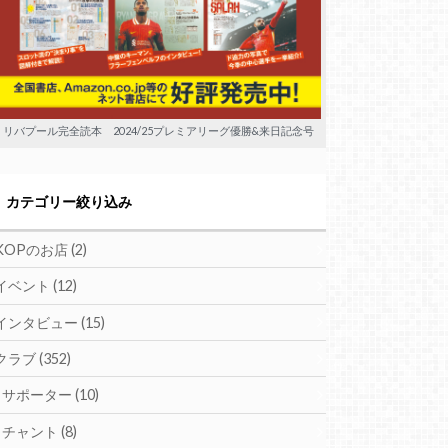
リバプール完全読本 2024/25プレミアリーグ優勝&来日記念号
カテゴリー絞り込み
KOPのお店
(2)
イベント
(12)
インタビュー
(15)
クラブ
(352)
サポーター
(10)
チャント
(8)