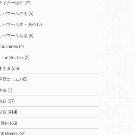
ライター紹介
(22)
リバプールの街
(5)
リバプール本・映画
(5)
リバプール音楽
(8)
Suchmos
(4)
The Beatles
(2)
小ネタ
(68)
平野コラム
(45)
投票
(1)
移籍
(67)
試合
(414)
戦術
(63)
現地観戦
(26)