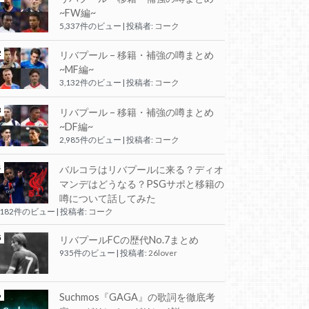
~FW編~
5,337件のビュー
|
投稿者:
コーク
リバプール – 移籍・補強の噂まとめ
~MF編~
3,132件のビュー
|
投稿者:
コーク
リバプール – 移籍・補強の噂まとめ
~DF編~
2,985件のビュー
|
投稿者:
コーク
バルコラはリバプールに来る？ディオ
マンデはどうなる？PSGサポと移籍の
噂について話してみた
,182件のビュー
|
投稿者:
コーク
リバプールFCの歴代No.7まとめ
935件のビュー
|
投稿者:
26lover
Suchmos『GAGA』の歌詞を徹底考