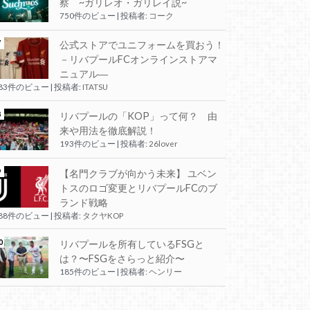
察 ~ガリレオ・ガリレイ説~
750件のビュー
|
投稿者:
コーク
公式ストアでユニフォームを買おう！
－リバプールFCオンラインストアマ
ニュアル―
283件のビュー
|
投稿者:
ITATSU
リバプールの「KOP」って何？ 由
来や用法を徹底解説！
193件のビュー
|
投稿者:
26lover
【名門クラブが向かう未来】 ユベン
トスのロゴ変更とリバプールFCのブ
ランド戦略
188件のビュー
|
投稿者:
タクヤKOP
リバプールを所有しているFSGと
は？〜FSGをさらっと紹介〜
185件のビュー
|
投稿者:
ヘンリー