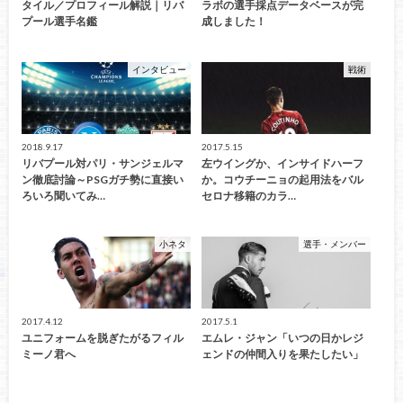
タイル／プロフィール解説｜リバ
ラボの選手採点データベースが完
プール選手名鑑
成しました！
インタビュー
戦術
2018.9.17
2017.5.15
リバプール対パリ・サンジェルマ
左ウイングか、インサイドハーフ
ン徹底討論～PSGガチ勢に直接い
か。コウチーニョの起用法をバル
ろいろ聞いてみ…
セロナ移籍のカラ…
小ネタ
選手・メンバー
2017.4.12
2017.5.1
ユニフォームを脱ぎたがるフィル
エムレ・ジャン「いつの日かレジ
ミーノ君へ
ェンドの仲間入りを果たしたい」