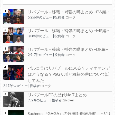
リバプール – 移籍・補強の噂まとめ ~FW編~
5,256件のビュー
|
投稿者:
コーク
リバプール – 移籍・補強の噂まとめ ~MF編~
3,084件のビュー
|
投稿者:
コーク
リバプール – 移籍・補強の噂まとめ ~DF編~
2,917件のビュー
|
投稿者:
コーク
バルコラはリバプールに来る？ディオマンデ
はどうなる？PSGサポと移籍の噂について話
してみた
2,172件のビュー
|
投稿者:
コーク
リバプールFCの歴代No.7まとめ
932件のビュー
|
投稿者:
26lover
Suchmos『GAGA』の歌詞を徹底考察 ~ガリ