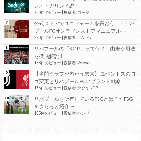
レオ・ガリレイ説~
750件のビュー
|
投稿者:
コーク
公式ストアでユニフォームを買おう！－リバ
プールFCオンラインストアマニュアル―
278件のビュー
|
投稿者:
ITATSU
リバプールの「KOP」って何？ 由来や用法
を徹底解説！
188件のビュー
|
投稿者:
26lover
【名門クラブが向かう未来】 ユベントスのロ
ゴ変更とリバプールFCのブランド戦略
186件のビュー
|
投稿者:
タクヤKOP
リバプールを所有しているFSGとは？〜FSG
をさらっと紹介〜
185件のビュー
|
投稿者:
ヘンリー