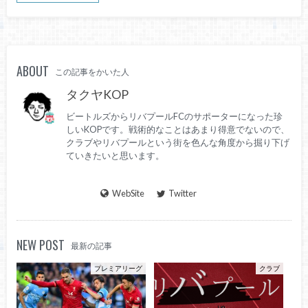
ABOUT
この記事をかいた人
タクヤKOP
ビートルズからリバプールFCのサポーターになった珍
しいKOPです。戦術的なことはあまり得意でないので、
クラブやリバプールという街を色んな角度から掘り下げ
ていきたいと思います。
WebSite
Twitter
NEW POST
最新の記事
プレミアリーグ
クラブ