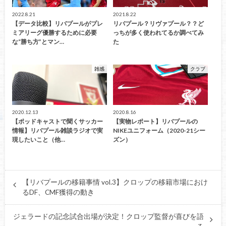
2022.8.21
2021.8.22
【データ比較】リバプールがプレ
リバプール？リヴァプール？？ど
ミアリーグ優勝するために必要
っちが多く使われてるか調べてみ
な“勝ち方”とマン…
た
雑感
クラブ
2020.12.13
2020.8.16
【ポッドキャストで聞くサッカー
【実物レポート】リバプールの
情報】リバプール雑談ラジオで実
NIKEユニフォーム（2020-21シー
現したいこと（他…
ズン）
【リバプールの移籍事情 vol.3】クロップの移籍市場におけ
るDF、CMF獲得の動き
ジェラードの記念試合出場が決定！クロップ監督が喜びを語