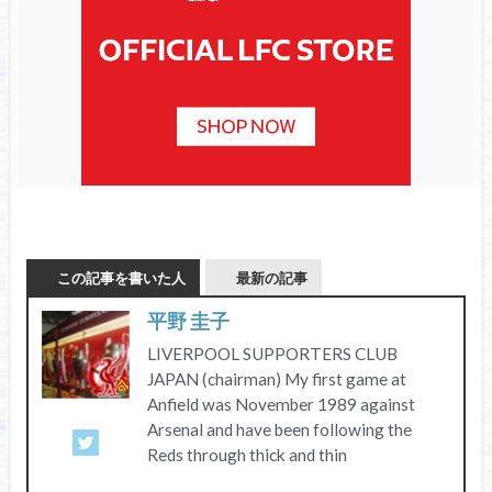
この記事を書いた人
最新の記事
平野 圭子
LIVERPOOL SUPPORTERS CLUB
JAPAN (chairman) My first game at
Anfield was November 1989 against
Arsenal and have been following the
Reds through thick and thin