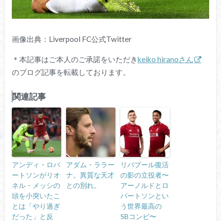
画像出典：Liverpool FC公式Twitter
＊本記事はご本人のご承諾をいただき
keiko hiranoさん
のブログ記事を転載しております。
関連記事
アンディ・ロバ
アダム・ララー
リバプール復活
ートソンがリオ
ナ。異質な天才
の影の立役者〜
ネル・メッシの
との別れ。
アーノルドとロ
頭を小突いたこ
バートソンとい
とは「やり過ぎ
う世界最高の
だった」と反
SBコンビ〜