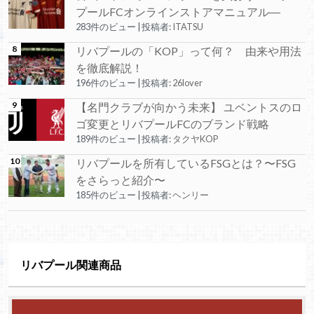
プールFCオンラインストアマニュアル―
283件のビュー
|
投稿者:
ITATSU
リバプールの「KOP」って何？ 由来や用法
を徹底解説！
196件のビュー
|
投稿者:
26lover
【名門クラブが向かう未来】 ユベントスのロ
ゴ変更とリバプールFCのブランド戦略
189件のビュー
|
投稿者:
タクヤKOP
リバプールを所有しているFSGとは？〜FSG
をさらっと紹介〜
185件のビュー
|
投稿者:
ヘンリー
リバプール関連商品