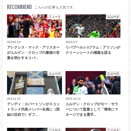
RECOMMEND
こちらの記事も人気です。
ニュース
ニュース
2024.6.14
2023.5.5
アレクシス・マック・アリスター
リバプール1-0フラム：アリソンが
がユルゲン・クロップの最後の言
クリーンシートの感激を語る
葉を明かす＆リバ…
ニュース
ニュース
2021.6.13
2025.12.12
アンディ・ロバートソンがスコッ
ユルゲン・クロップがモー・サラ
トランド代表メンバー全員に（団
ーについて監督として「簡単にマ
結の目的で）ギフ…
ネージできる選手…
ニュース
ニュース