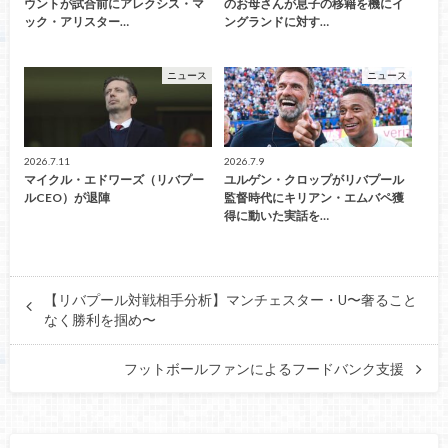
ウントが試合前にアレクシス・マ
のお母さんが息子の移籍を機にイ
ック・アリスター…
ングランドに対す…
ニュース
ニュース
2026.7.11
2026.7.9
マイクル・エドワーズ（リバプー
ユルゲン・クロップがリバプール
ルCEO）が退陣
監督時代にキリアン・エムバペ獲
得に動いた実話を…
【リバプール対戦相手分析】マンチェスター・U〜奢ること
なく勝利を掴め〜
フットボールファンによるフードバンク支援