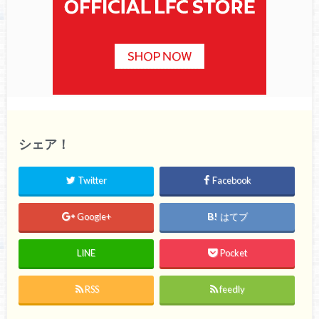
シェア！
Twitter
Facebook
Google+
はてブ
LINE
Pocket
RSS
feedly