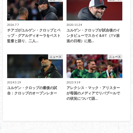
2026.7.7
2020.11.24
チアゴがユルゲン・クロップとペ
ユルゲン・クロップが試合後のイ
ップ・グアルディオーラをベスト
ンタビューでスカイ＆BT（TV放
監督と語り、二人…
送の日程）に怒…
ニュース
ニュース
2024.5.19
2023.9.19
ユルゲン・クロップの最後の試
アレクシス・マック・アリスター
合：クロップのオープンレター
が母国のメディアでリバプールで
の状況について語…