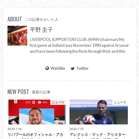
ABOUT
この記事をかいた人
平野 圭子
LIVERPOOL SUPPORTERS CLUB JAPAN (chairman) My
first game at Anfield was November 1989 against Arsenal
and have been following the Reds through thick and thin
WebSite
Twitter
NEW POST
最新の記事
ニュース
ニュース
2026.7.16
2026.7.15
リバプールのオフィシャル・アカ
アレクシス・マック・アリスター