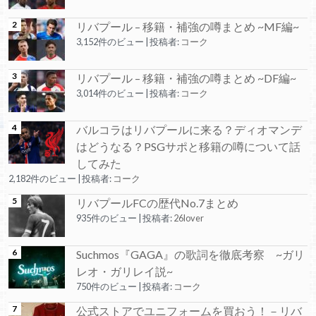
リバプール – 移籍・補強の噂まとめ ~MF編~
3,152件のビュー
|
投稿者:
コーク
リバプール – 移籍・補強の噂まとめ ~DF編~
3,014件のビュー
|
投稿者:
コーク
バルコラはリバプールに来る？ディオマンデ
はどうなる？PSGサポと移籍の噂について話
してみた
2,182件のビュー
|
投稿者:
コーク
リバプールFCの歴代No.7まとめ
935件のビュー
|
投稿者:
26lover
Suchmos『GAGA』の歌詞を徹底考察 ~ガリ
レオ・ガリレイ説~
750件のビュー
|
投稿者:
コーク
公式ストアでユニフォームを買おう！－リバ