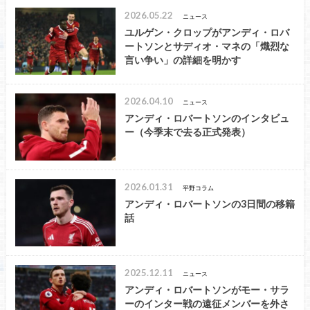
2026.05.22
ニュース
ユルゲン・クロップがアンディ・ロバ
ートソンとサディオ・マネの「熾烈な
言い争い」の詳細を明かす
2026.04.10
ニュース
アンディ・ロバートソンのインタビュ
ー（今季末で去る正式発表）
2026.01.31
平野コラム
アンディ・ロバートソンの3日間の移籍
話
2025.12.11
ニュース
アンディ・ロバートソンがモー・サラ
ーのインター戦の遠征メンバーを外さ