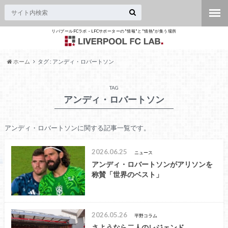
リバプールFCラボ – LFCサポーターの"情報"と"情熱"が集う場所
ホーム
タグ : アンディ・ロバートソン
TAG
アンディ・ロバートソン
アンディ・ロバートソンに関する記事一覧です。
2026.06.25
ニュース
アンディ・ロバートソンがアリソンを
称賛「世界のベスト」
2026.05.26
平野コラム
さようなら二人のレジェンド