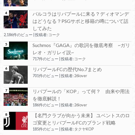
バルコラはリバプールに来る？ディオマンデ
はどうなる？PSGサポと移籍の噂について話
してみた
2,186件のビュー
|
投稿者:
コーク
Suchmos『GAGA』の歌詞を徹底考察 ~ガリ
レオ・ガリレイ説~
717件のビュー
|
投稿者:
コーク
リバプールFCの歴代No.7まとめ
701件のビュー
|
投稿者:
26lover
リバプールの「KOP」って何？ 由来や用法
を徹底解説！
186件のビュー
|
投稿者:
26lover
【名門クラブが向かう未来】 ユベントスのロ
ゴ変更とリバプールFCのブランド戦略
185件のビュー
|
投稿者:
タクヤKOP