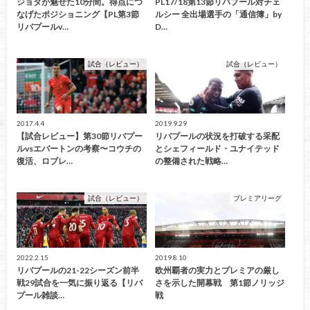
ジョタが魅せた10分間。得点につ
PL17/18第13節リバプール対チェ
なげたポジショニング【PL第3節
ルシー 全出場選手の「通信簿」by
リバプールv…
D…
試合（レビュー）
試合（レビュー）
2017.4.4
2019.9.29
【試合レビュー】第30節リバプー
リバプールの状況を打破する采配
ルvsエバートンの考察〜コウチの
とシェフィールド・ユナイテッド
復活、ロブレ…
の整備された戦略…
試合（レビュー）
プレミアリーグ
2022.2.15
2019.8.10
リバプールの21-22シーズン前半
欧州覇者の実力とプレミアの厳し
戦29試合を一気に振り返る【リバ
さを示した開幕戦 第1節ノリッジ
プール雑談…
戦