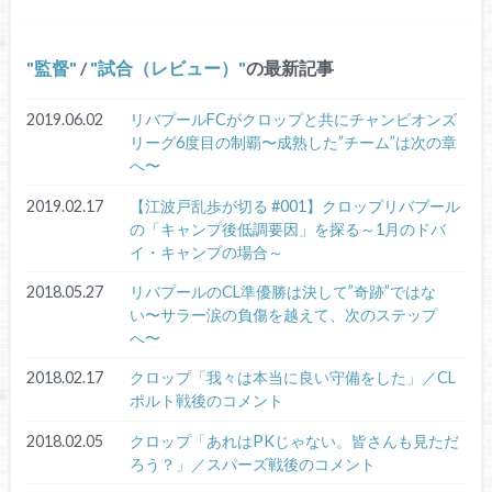
監督
/
試合（レビュー）
の最新記事
2019.06.02
リバプールFCがクロップと共にチャンピオンズ
リーグ6度目の制覇〜成熟した”チーム”は次の章
へ〜
2019.02.17
【江波戸乱歩が切る #001】クロップリバプール
の「キャンプ後低調要因」を探る～1月のドバ
イ・キャンプの場合～
2018.05.27
リバプールのCL準優勝は決して”奇跡”ではな
い〜サラー涙の負傷を越えて、次のステップ
へ〜
2018.02.17
クロップ「我々は本当に良い守備をした」／CL
ポルト戦後のコメント
2018.02.05
クロップ「あれはPKじゃない。皆さんも見ただ
ろう？」／スパーズ戦後のコメント