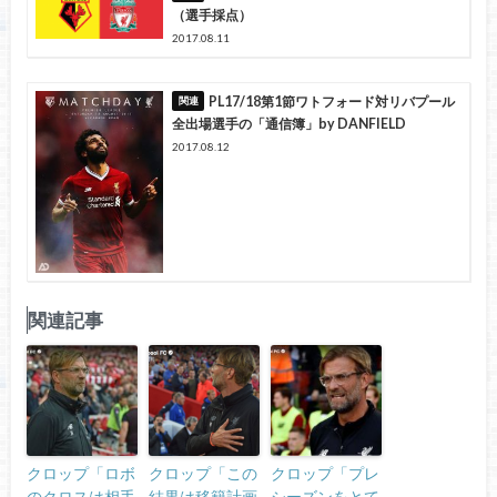
（選手採点）
2017.08.11
PL17/18第1節ワトフォード対リバプール
全出場選手の「通信簿」by DANFIELD
2017.08.12
関連記事
クロップ「ロボ
クロップ「この
クロップ「プレ
のクロスは相手
結果は移籍計画
シーズンをとて