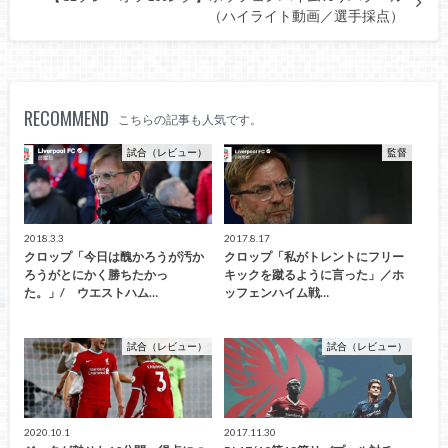
（ハイライト動画／選手採点）
RECOMMEND
こちらの記事も人気です。
試合（レビュー）
監督
2018.3.3
2017.8.17
クロップ「今日は醜かろうが汚か
クロップ「私がトレントにフリー
ろうがとにかく勝ちたかっ
キックを蹴るように言った」／ホ
た。」/ ウエストハム…
ッフェンハイム戦…
試合（レビュー）
試合（レビュー）
2020.10.1
2017.11.30