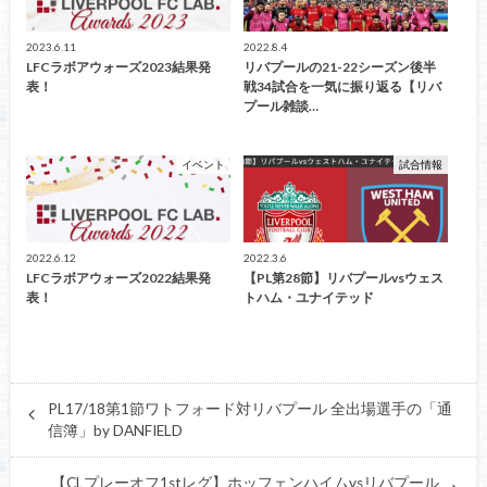
2023.6.11
2022.8.4
LFCラボアウォーズ2023結果発
リバプールの21-22シーズン後半
表！
戦34試合を一気に振り返る【リバ
プール雑談…
イベント
試合情報
2022.6.12
2022.3.6
LFCラボアウォーズ2022結果発
【PL第28節】リバプールvsウェス
表！
トハム・ユナイテッド
PL17/18第1節ワトフォード対リバプール 全出場選手の「通
信簿」by DANFIELD
【CLプレーオフ1stレグ】ホッフェンハイムvsリバプール