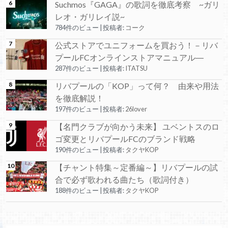
Suchmos『GAGA』の歌詞を徹底考察 ~ガリ
レオ・ガリレイ説~
784件のビュー
|
投稿者:
コーク
公式ストアでユニフォームを買おう！－リバ
プールFCオンラインストアマニュアル―
287件のビュー
|
投稿者:
ITATSU
リバプールの「KOP」って何？ 由来や用法
を徹底解説！
197件のビュー
|
投稿者:
26lover
【名門クラブが向かう未来】 ユベントスのロ
ゴ変更とリバプールFCのブランド戦略
190件のビュー
|
投稿者:
タクヤKOP
【チャント特集～定番編～】リバプールの試
合で必ず歌われる曲たち（歌詞付き）
188件のビュー
|
投稿者:
タクヤKOP