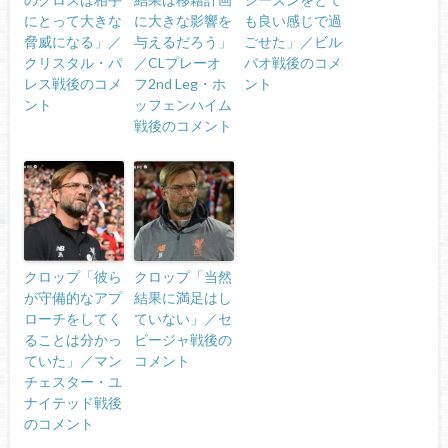
にとって大きな
に大きな影響を
も良い感じで過
脅威になる」／
与えるだろう」
ごせた」／ビル
クリスタル・パ
／CLプレーオ
バオ戦後のコメ
レス戦後のコメ
フ2nd Leg・ホ
ント
ント
ッフェンハイム
戦後のコメント
クロップ「彼ら
クロップ「当然
が守備的なアプ
結果に満足はし
ローチをしてく
ていない」／セ
ることは分かっ
ビージャ戦後の
ていた」／マン
コメント
チェスター・ユ
ナイテッド戦後
のコメント