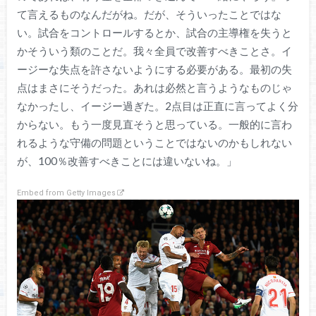
て言えるものなんだがね。だが、そういったことではな
い。試合をコントロールするとか、試合の主導権を失うと
かそういう類のことだ。我々全員で改善すべきことさ。イ
ージーな失点を許さないようにする必要がある。最初の失
点はまさにそうだった。あれは必然と言うようなものじゃ
なかったし、イージー過ぎた。2点目は正直に言ってよく分
からない。もう一度見直そうと思っている。一般的に言わ
れるような守備の問題ということではないのかもしれない
が、100％改善すべきことには違いないね。」
Embed from Getty Images