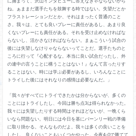
に捕まって、沢山インタビューに答えなきゃならないから
ね。ぁままだ選手たちを鼓舞する時ではない。失望だとか
フラストレーションだとか、それはまったく普通のこと
さ。我々は、とても良いプレーに責任があるし、あまり良
くないプレーにも責任がある。それを受け止めなければな
らないし、活かさなければならない。まぁこういう試合の
後には失望しなけりゃならないってことだ。選手たちのと
ころに行って『心配するな。本当に良い試合だったし、外
の連中の言うことに構うことはない！』なんて言ったりす
ることはない。時には学ぶ必要があるし、いろんなことに
トライした後にはそれなりの感情は必要なんだ。」
「我々がすべてにトライできたかは分からないが、多くの
ことにはトライしたし、今回は勝ち点3は得られなかった。
我々には失望したりする時間はそれほどないが、一晩くら
いなら問題ない。明日には今日を基にバーンリー戦の準備
に取り掛かる。そんなものだよ。我々は多くの良いことを
したし、良くないこともいくつかやった。今夜4-0で勝てて