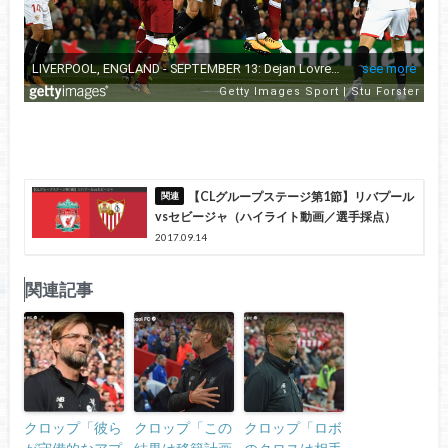
【CLグループステージ第1節】リバプール
vsセビージャ（ハイライト動画／選手採点）
2017.09.14
関連記事
クロップ「彼ら
クロップ「この
クロップ「ロボ