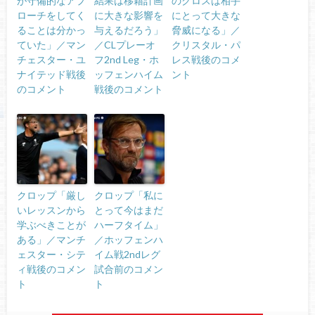
が守備的なアプ
結果は移籍計画
のクロスは相手
ローチをしてく
に大きな影響を
にとって大きな
ることは分かっ
与えるだろう」
脅威になる」／
ていた」／マン
／CLプレーオ
クリスタル・パ
チェスター・ユ
フ2nd Leg・ホ
レス戦後のコメ
ナイテッド戦後
ッフェンハイム
ント
のコメント
戦後のコメント
クロップ「厳し
クロップ「私に
いレッスンから
とって今はまだ
学ぶべきことが
ハーフタイム」
ある」／マンチ
／ホッフェンハ
ェスター・シテ
イム戦2ndレグ
ィ戦後のコメン
試合前のコメン
ト
ト