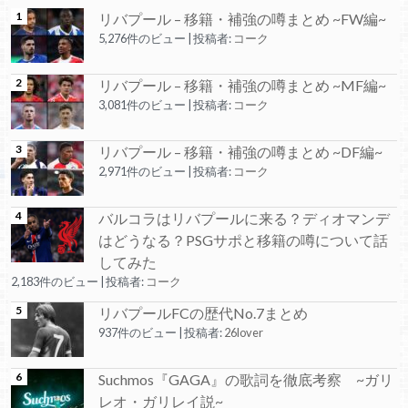
リバプール – 移籍・補強の噂まとめ ~FW編~
5,276件のビュー
|
投稿者:
コーク
リバプール – 移籍・補強の噂まとめ ~MF編~
3,081件のビュー
|
投稿者:
コーク
リバプール – 移籍・補強の噂まとめ ~DF編~
2,971件のビュー
|
投稿者:
コーク
バルコラはリバプールに来る？ディオマンデ
はどうなる？PSGサポと移籍の噂について話
してみた
2,183件のビュー
|
投稿者:
コーク
リバプールFCの歴代No.7まとめ
937件のビュー
|
投稿者:
26lover
Suchmos『GAGA』の歌詞を徹底考察 ~ガリ
レオ・ガリレイ説~