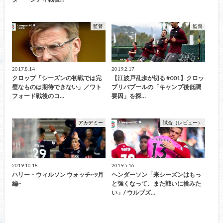
監督
監督
2017.8.14
2019.2.17
クロップ「シーズンの初戦では完
【江波戸乱歩が切る #001】クロッ
璧なものは期待できない」／ワト
プリバプールの「キャンプ後低調
フォード戦後のコ…
要因」を探…
アカデミー
試合（レビュー）
2019.10.18
2019.5.16
ハリー・ウィルソン ウォッチ~9月
ヘンダーソン「来シーズンはもっ
編~
と強くなって、また戦いに挑みた
い」/ ウルブズ…