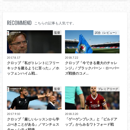
RECOMMEND
こちらの記事も人気です。
監督
試合（レビュー）
2017.8.17
2018.7.22
クロップ「私がトレントにフリー
クロップ「今できる最大のチャレ
キックを蹴るように言った」／ホ
ンジ」/ ブラックバーン・ローバー
ッフェンハイム戦…
ズ戦後のコメ…
監督
プレミアリーグ
2017.9.10
2018.3.20
クロップ「厳しいレッスンから学
「ゲーゲンプレス」と「ビルドア
ぶべきことがある」／マンチェス
ップ」からみるワトフォード戦
ター・シティ戦後…