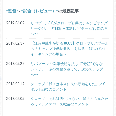
監督
/
試合（レビュー）
の最新記事
2019.06.02
リバプールFCがクロップと共にチャンピオンズ
リーグ6度目の制覇〜成熟した”チーム”は次の章
へ〜
2019.02.17
【江波戸乱歩が切る #001】クロップリバプール
の「キャンプ後低調要因」を探る～1月のドバ
イ・キャンプの場合～
2018.05.27
リバプールのCL準優勝は決して”奇跡”ではな
い〜サラー涙の負傷を越えて、次のステップ
へ〜
2018.02.17
クロップ「我々は本当に良い守備をした」／CL
ポルト戦後のコメント
2018.02.05
クロップ「あれはPKじゃない。皆さんも見ただ
ろう？」／スパーズ戦後のコメント