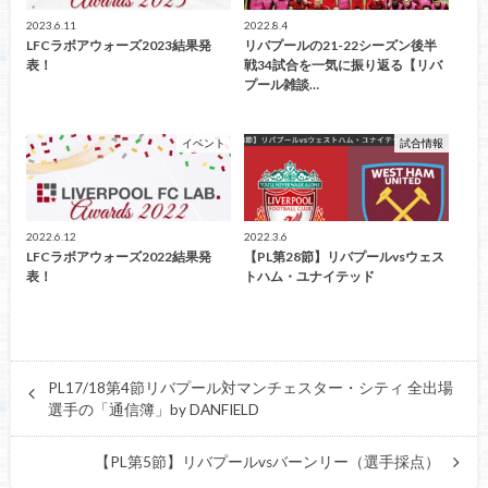
2023.6.11
2022.8.4
LFCラボアウォーズ2023結果発
リバプールの21-22シーズン後半
表！
戦34試合を一気に振り返る【リバ
プール雑談…
イベント
試合情報
2022.6.12
2022.3.6
LFCラボアウォーズ2022結果発
【PL第28節】リバプールvsウェス
表！
トハム・ユナイテッド
PL17/18第4節リバプール対マンチェスター・シティ 全出場
選手の「通信簿」by DANFIELD
【PL第5節】リバプールvsバーンリー（選手採点）