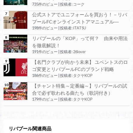
735件のビュー
|
投稿者:
コーク
公式ストアでユニフォームを買おう！－リバ
プールFCオンラインストアマニュアル―
198件のビュー
|
投稿者:
ITATSU
リバプールの「KOP」って何？ 由来や用法
を徹底解説！
191件のビュー
|
投稿者:
26lover
【名門クラブが向かう未来】 ユベントスのロ
ゴ変更とリバプールFCのブランド戦略
186件のビュー
|
投稿者:
タクヤKOP
【チャント特集～定番編～】リバプールの試
合で必ず歌われる曲たち（歌詞付き）
179件のビュー
|
投稿者:
タクヤKOP
リバプール関連商品