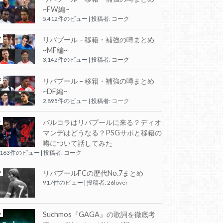
~FW編~
5,412件のビュー
|
投稿者:
コーク
リバプール – 移籍・補強の噂まとめ
~MF編~
3,142件のビュー
|
投稿者:
コーク
リバプール – 移籍・補強の噂まとめ
~DF編~
2,895件のビュー
|
投稿者:
コーク
バルコラはリバプールに来る？ディオ
マンデはどうなる？PSGサポと移籍の
噂について話してみた
,163件のビュー
|
投稿者:
コーク
リバプールFCの歴代No.7まとめ
917件のビュー
|
投稿者:
26lover
Suchmos『GAGA』の歌詞を徹底考