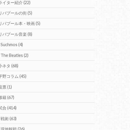
ライター紹介
(22)
リバプールの街
(5)
リバプール本・映画
(5)
リバプール音楽
(8)
Suchmos
(4)
The Beatles
(2)
小ネタ
(68)
平野コラム
(45)
投票
(1)
移籍
(67)
試合
(414)
戦術
(63)
現地観戦
(26)