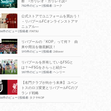
察 ~ガリレオ・ガリレイ説~
782件のビュー
|
投稿者:
コーク
公式ストアでユニフォームを買おう！
－リバプールFCオンラインストアマ
ニュアル―
286件のビュー
|
投稿者:
ITATSU
リバプールの「KOP」って何？ 由
来や用法を徹底解説！
195件のビュー
|
投稿者:
26lover
リバプールを所有しているFSGと
は？〜FSGをさらっと紹介〜
187件のビュー
|
投稿者:
ヘンリー
【名門クラブが向かう未来】 ユベン
トスのロゴ変更とリバプールFCのブ
ランド戦略
186件のビュー
|
投稿者:
タクヤKOP