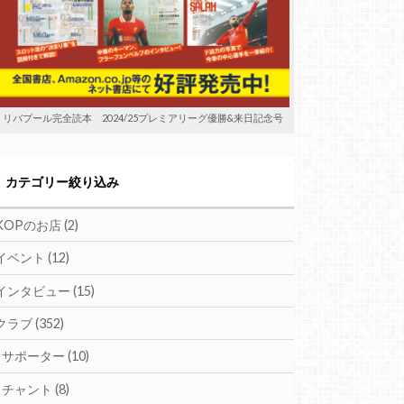
リバプール完全読本 2024/25プレミアリーグ優勝&来日記念号
カテゴリー絞り込み
KOPのお店
(2)
イベント
(12)
インタビュー
(15)
クラブ
(352)
サポーター
(10)
チャント
(8)