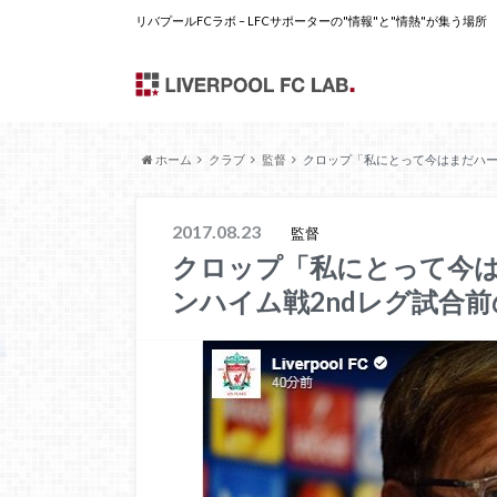
リバプールFCラボ – LFCサポーターの"情報"と"情熱"が集う場所
ホーム
クラブ
監督
クロップ「私にとって今はまだハー
2017.08.23
監督
クロップ「私にとって今
ンハイム戦2ndレグ試合