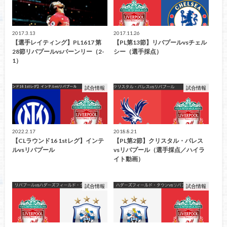
2017.3.13
2017.11.26
【選手レイティング】PL1617 第
【PL第13節】リバプールvsチェル
28節リバプールvsバーンリー（2-
シー（選手採点）
1）
試合情報
試合情報
2022.2.17
2018.8.21
【CLラウンド16 1stレグ】インテ
【PL第2節】クリスタル・パレス
ルvsリバプール
vsリバプール（選手採点／ハイラ
イト動画）
試合情報
試合情報