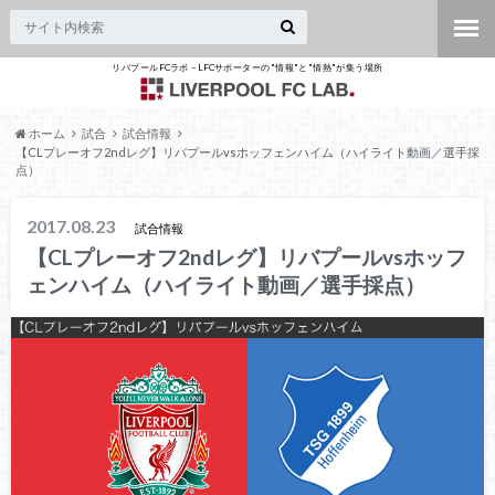
リバプールFCラボ – LFCサポーターの"情報"と"情熱"が集う場所
ホーム
試合
試合情報
【CLプレーオフ2ndレグ】リバプールvsホッフェンハイム（ハイライト動画／選手採
点）
2017.08.23
試合情報
【CLプレーオフ2ndレグ】リバプールvsホッフ
ェンハイム（ハイライト動画／選手採点）