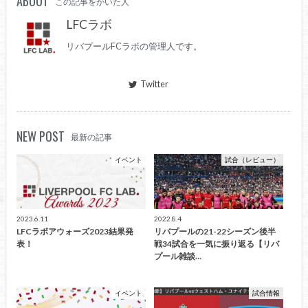
ABOUT
この記事をかいた人
LFCラボ
リバプールFCラボの管理人です。
Twitter
NEW POST
最新の記事
イベント
試合（レビュー）
2023.6.11
2022.8.4
LFCラボアウォーズ2023結果発
リバプールの21-22シーズン後半
表！
戦34試合を一気に振り返る【リバ
プール雑談…
イベント
試合情報