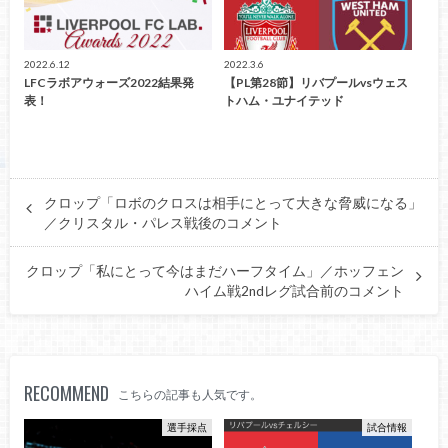
2022.6.12
2022.3.6
LFCラボアウォーズ2022結果発
【PL第28節】リバプールvsウェス
表！
トハム・ユナイテッド
クロップ「ロボのクロスは相手にとって大きな脅威になる」
／クリスタル・パレス戦後のコメント
クロップ「私にとって今はまだハーフタイム」／ホッフェン
ハイム戦2ndレグ試合前のコメント
RECOMMEND
こちらの記事も人気です。
選手採点
試合情報