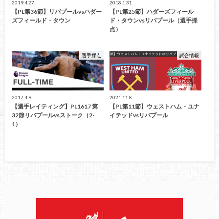
2019.4.27
2018.1.31
【PL第36節】リバプールvsハダー
【PL第25節】ハダーズフィール
ズフィールド・タウン
ド・タウンvsリバプール（選手採
点）
選手採点
試合情報
2017.4.9
2021.11.8
【選手レイティング】PL1617 第
【PL第11節】ウェストハム・ユナ
32節リバプールvsストーク（2-
イテッドvsリバプール
1）