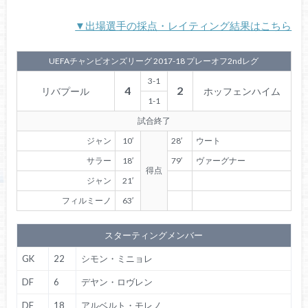
▼出場選手の採点・レイティング結果はこちら
UEFAチャンピオンズリーグ 2017-18 プレーオフ2ndレグ
3-1
4
2
リバプール
ホッフェンハイム
1-1
試合終了
ジャン
10′
28′
ウート
サラー
18′
79′
ヴァーグナー
得点
ジャン
21′
フィルミーノ
63′
スターティングメンバー
GK
22
シモン・ミニョレ
DF
6
デヤン・ロヴレン
DF
18
アルベルト・モレノ