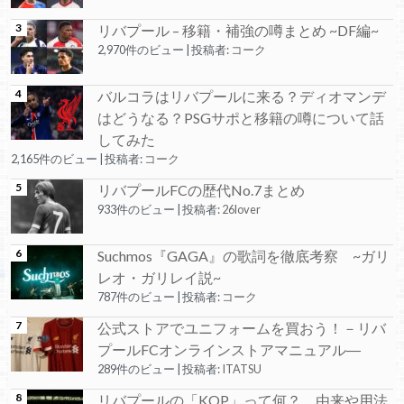
リバプール – 移籍・補強の噂まとめ ~DF編~
2,970件のビュー
|
投稿者:
コーク
バルコラはリバプールに来る？ディオマンデ
はどうなる？PSGサポと移籍の噂について話
してみた
2,165件のビュー
|
投稿者:
コーク
リバプールFCの歴代No.7まとめ
933件のビュー
|
投稿者:
26lover
Suchmos『GAGA』の歌詞を徹底考察 ~ガリ
レオ・ガリレイ説~
787件のビュー
|
投稿者:
コーク
公式ストアでユニフォームを買おう！－リバ
プールFCオンラインストアマニュアル―
289件のビュー
|
投稿者:
ITATSU
リバプールの「KOP」って何？ 由来や用法