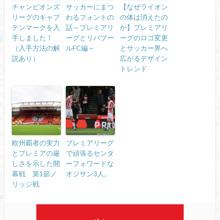
チャンピオンズ
サッカーにまつ
【なぜライオン
リーグのキャプ
わるフォントの
の体は消えたの
テンマークを入
話～プレミアリ
か】プレミアリ
手しました！
ーグとリバプー
ーグのロゴ変更
（入手方法の解
ルFC編～
とサッカー界へ
説あり）
広がるデザイン
トレンド
欧州覇者の実力
プレミアリーグ
とプレミアの厳
で頑張るセンタ
しさを示した開
ーフォワードな
幕戦 第1節ノ
オジサン3人。
リッジ戦