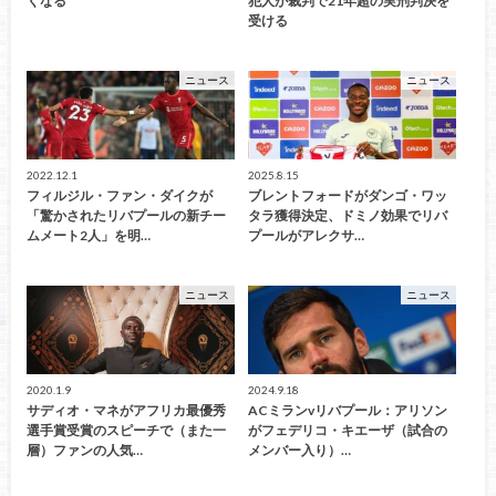
くなる
犯人が裁判で21年超の実刑判決を
受ける
ニュース
ニュース
2022.12.1
2025.8.15
フィルジル・ファン・ダイクが
ブレントフォードがダンゴ・ワッ
「驚かされたリバプールの新チー
タラ獲得決定、ドミノ効果でリバ
ムメート2人」を明…
プールがアレクサ…
ニュース
ニュース
2020.1.9
2024.9.18
サディオ・マネがアフリカ最優秀
ACミランvリバプール：アリソン
選手賞受賞のスピーチで（また一
がフェデリコ・キエーザ（試合の
層）ファンの人気…
メンバー入り）…