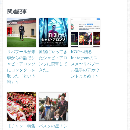
関連記事
リバプールが来
原宿にやってき
KOPへ贈る
季からの話でシ
たシャビ・アロ
Instagramのス
ャビ・アロンソ
ンソに突撃して
スメ〜リバプー
にコンタクトを
きた。
ル選手のアカウ
取った（という
ントまとめ！〜
噂）？
【チャント特集
バスクの星！シ