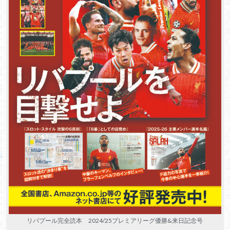
リバプール完全読本 2024/25プレミアリーグ優勝&来日記念号