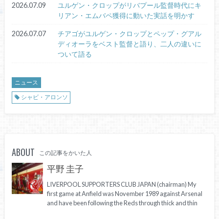
2026.07.09
ユルゲン・クロップがリバプール監督時代にキ
リアン・エムバペ獲得に動いた実話を明かす
2026.07.07
チアゴがユルゲン・クロップとペップ・グアル
ディオーラをベスト監督と語り、二人の違いに
ついて語る
ニュース
シャビ・アロンソ
ABOUT
この記事をかいた人
平野 圭子
LIVERPOOL SUPPORTERS CLUB JAPAN (chairman) My
first game at Anfield was November 1989 against Arsenal
and have been following the Reds through thick and thin