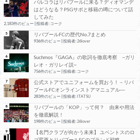
バルコラはリバプールに来る？ディオマンデ
はどうなる？PSGサポと移籍の噂について話
してみた
2,183件のビュー
|
投稿者:
コーク
リバプールFCの歴代No.7まとめ
936件のビュー
|
投稿者:
26lover
Suchmos『GAGA』の歌詞を徹底考察 ~ガリ
レオ・ガリレイ説~
756件のビュー
|
投稿者:
コーク
公式ストアでユニフォームを買おう！－リバ
プールFCオンラインストアマニュアル―
283件のビュー
|
投稿者:
ITATSU
リバプールの「KOP」って何？ 由来や用法
を徹底解説！
198件のビュー
|
投稿者:
26lover
【名門クラブが向かう未来】 ユベントスのロ
ゴ変更とリバプールFCのブランド戦略