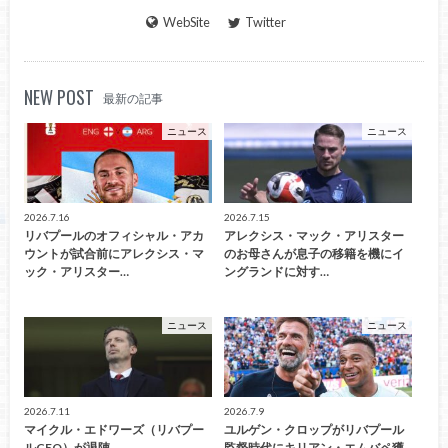
WebSite
Twitter
NEW POST
最新の記事
ニュース
ニュース
2026.7.16
2026.7.15
リバプールのオフィシャル・アカ
アレクシス・マック・アリスター
ウントが試合前にアレクシス・マ
のお母さんが息子の移籍を機にイ
ック・アリスター…
ングランドに対す…
ニュース
ニュース
2026.7.11
2026.7.9
マイクル・エドワーズ（リバプー
ユルゲン・クロップがリバプール
ルCEO）が退陣
監督時代にキリアン・エムバペ獲