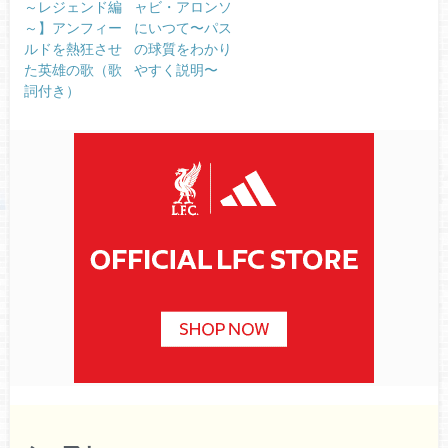
～レジェンド編
ャビ・アロンソ
～】アンフィー
にいつて〜パス
ルドを熱狂させ
の球質をわかり
た英雄の歌（歌
やすく説明〜
詞付き）