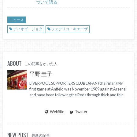
ついて語る
ニュース
ディオゴ・ジョタ
フェデリコ・キエーザ
ABOUT
この記事をかいた人
平野 圭子
LIVERPOOL SUPPORTERS CLUB JAPAN (chairman) My
first game at Anfield was November 1989 against Arsenal
and have been following the Reds through thick and thin
WebSite
Twitter
NEW POST
最新の記事