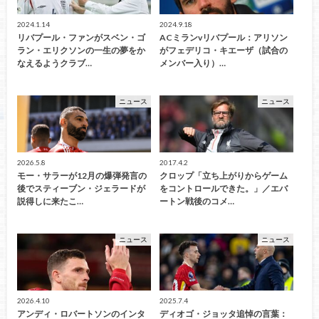
2024.1.14
2024.9.18
リバプール・ファンがスベン・ゴ
ACミランvリバプール：アリソン
ラン・エリクソンの一生の夢をか
がフェデリコ・キエーザ（試合の
なえるようクラブ…
メンバー入り）…
ニュース
ニュース
2026.5.8
2017.4.2
モー・サラーが12月の爆弾発言の
クロップ「立ち上がりからゲーム
後でスティーブン・ジェラードが
をコントロールできた。」／エバ
説得しに来たこ…
ートン戦後のコメ…
ニュース
ニュース
2026.4.10
2025.7.4
アンディ・ロバートソンのインタ
ディオゴ・ジョッタ追悼の言葉：