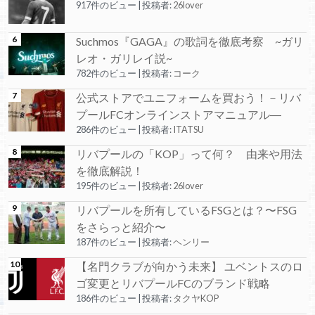
917件のビュー
|
投稿者:
26lover
Suchmos『GAGA』の歌詞を徹底考察 ~ガリ
レオ・ガリレイ説~
782件のビュー
|
投稿者:
コーク
公式ストアでユニフォームを買おう！－リバ
プールFCオンラインストアマニュアル―
286件のビュー
|
投稿者:
ITATSU
リバプールの「KOP」って何？ 由来や用法
を徹底解説！
195件のビュー
|
投稿者:
26lover
リバプールを所有しているFSGとは？〜FSG
をさらっと紹介〜
187件のビュー
|
投稿者:
ヘンリー
【名門クラブが向かう未来】 ユベントスのロ
ゴ変更とリバプールFCのブランド戦略
186件のビュー
|
投稿者:
タクヤKOP