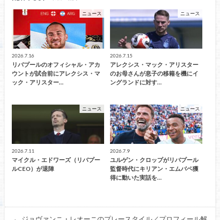
ニュース
ニュース
2026.7.16
2026.7.15
リバプールのオフィシャル・アカ
アレクシス・マック・アリスター
ウントが試合前にアレクシス・マ
のお母さんが息子の移籍を機にイ
ック・アリスター…
ングランドに対す…
ニュース
ニュース
2026.7.11
2026.7.9
マイクル・エドワーズ（リバプー
ユルゲン・クロップがリバプール
ルCEO）が退陣
監督時代にキリアン・エムバペ獲
得に動いた実話を…
ジョヴァンニ・レオーニのプレースタイル／プロフィール解