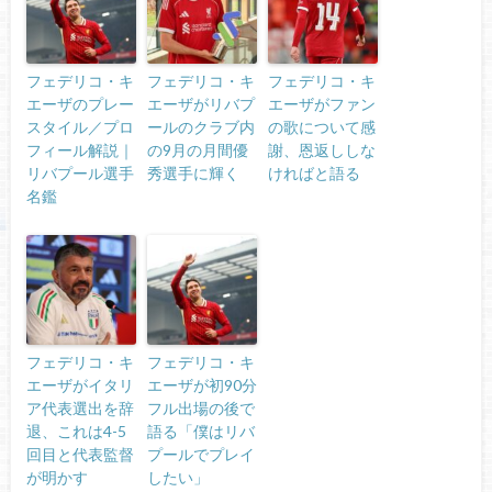
フェデリコ・キ
フェデリコ・キ
フェデリコ・キ
エーザのプレー
エーザがリバプ
エーザがファン
スタイル／プロ
ールのクラブ内
の歌について感
フィール解説｜
の9月の月間優
謝、恩返ししな
リバプール選手
秀選手に輝く
ければと語る
名鑑
フェデリコ・キ
フェデリコ・キ
エーザがイタリ
エーザが初90分
ア代表選出を辞
フル出場の後で
退、これは4-5
語る「僕はリバ
回目と代表監督
プールでプレイ
が明かす
したい」