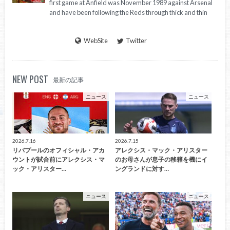
first game at Anfield was November 1989 against Arsenal
and have been following the Reds through thick and thin
WebSite
Twitter
NEW POST
最新の記事
ニュース
ニュース
2026.7.16
2026.7.15
リバプールのオフィシャル・アカ
アレクシス・マック・アリスター
ウントが試合前にアレクシス・マ
のお母さんが息子の移籍を機にイ
ック・アリスター…
ングランドに対す…
ニュース
ニュース