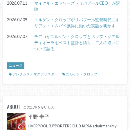
2026.07.11
マイクル・エドワーズ（リバプールCEO）が退
陣
2026.07.09
ユルゲン・クロップがリバプール監督時代にキ
リアン・エムバペ獲得に動いた実話を明かす
2026.07.07
チアゴがユルゲン・クロップとペップ・グアル
ディオーラをベスト監督と語り、二人の違いに
ついて語る
ニュース
アレクシス・マクアリスター
ユルゲン・クロップ
ABOUT
この記事をかいた人
平野 圭子
LIVERPOOL SUPPORTERS CLUB JAPAN (chairman) My