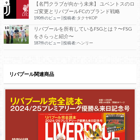
【名門クラブが向かう未来】 ユベントスのロ
ゴ変更とリバプールFCのブランド戦略
190件のビュー
|
投稿者:
タクヤKOP
リバプールを所有しているFSGとは？〜FSG
をさらっと紹介〜
187件のビュー
|
投稿者:
ヘンリー
リバプール関連商品