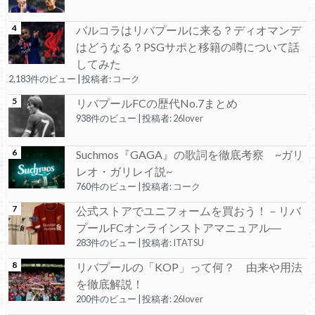
バルコラはリバプールに来る？ディオマンデ
はどうなる？PSGサポと移籍の噂について話
してみた
2,183件のビュー
|
投稿者:
コーク
リバプールFCの歴代No.7まとめ
938件のビュー
|
投稿者:
26lover
Suchmos『GAGA』の歌詞を徹底考察 ~ガリ
レオ・ガリレイ説~
760件のビュー
|
投稿者:
コーク
公式ストアでユニフォームを買おう！－リバ
プールFCオンラインストアマニュアル―
283件のビュー
|
投稿者:
ITATSU
リバプールの「KOP」って何？ 由来や用法
を徹底解説！
200件のビュー
|
投稿者:
26lover