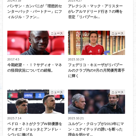
2024.5.16
2025.4.27
バンサン・カンパニが「理想的セ
アレクシス・マック・アリスター
ンターバック・パートナー」にフ
がレアルマドリード行き？の噂を
ィルジル・ファン…
否定「リバプール…
ニュース
ニュース
2017.4.5
2025.10.29
今期絶望・・！？サディオ・マネ
フェデリコ・キエーザがリバプー
の怪我状況についての続報。
ルのクラブ内の9月の月間優秀選手
に輝く
ニュース
ニュース
2025.7.14
2025.10.21
ペドロ・ネトがクラブW杯優勝を
ユルゲン・クロップが2013年にマ
ディオゴ・ジョッタとアンドレ・
ン・ユナイテッドの誘いを断った
シウバに捧げる
理由を明かす…