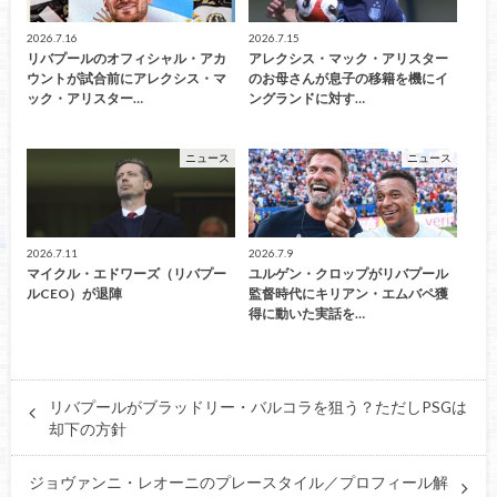
2026.7.16
2026.7.15
リバプールのオフィシャル・アカ
アレクシス・マック・アリスター
ウントが試合前にアレクシス・マ
のお母さんが息子の移籍を機にイ
ック・アリスター…
ングランドに対す…
ニュース
ニュース
2026.7.11
2026.7.9
マイクル・エドワーズ（リバプー
ユルゲン・クロップがリバプール
ルCEO）が退陣
監督時代にキリアン・エムバペ獲
得に動いた実話を…
リバプールがブラッドリー・バルコラを狙う？ただしPSGは
却下の方針
ジョヴァンニ・レオーニのプレースタイル／プロフィール解