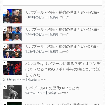
リバプール – 移籍・補強の噂まとめ ~FW編~
5,408件のビュー
|
投稿者:
コーク
リバプール – 移籍・補強の噂まとめ ~MF編~
3,166件のビュー
|
投稿者:
コーク
リバプール – 移籍・補強の噂まとめ ~DF編~
3,026件のビュー
|
投稿者:
コーク
バルコラはリバプールに来る？ディオマンデ
はどうなる？PSGサポと移籍の噂について話
してみた
2,183件のビュー
|
投稿者:
コーク
リバプールFCの歴代No.7まとめ
935件のビュー
|
投稿者:
26lover
Suchmos『GAGA』の歌詞を徹底考察 ~ガリ