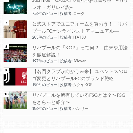
レオ・ガリレイ説~
756件のビュー
|
投稿者:
コーク
公式ストアでユニフォームを買おう！－リバ
プールFCオンラインストアマニュアル―
283件のビュー
|
投稿者:
ITATSU
リバプールの「KOP」って何？ 由来や用法
を徹底解説！
197件のビュー
|
投稿者:
26lover
【名門クラブが向かう未来】 ユベントスのロ
ゴ変更とリバプールFCのブランド戦略
190件のビュー
|
投稿者:
タクヤKOP
リバプールを所有しているFSGとは？〜FSG
をさらっと紹介〜
186件のビュー
|
投稿者:
ヘンリー