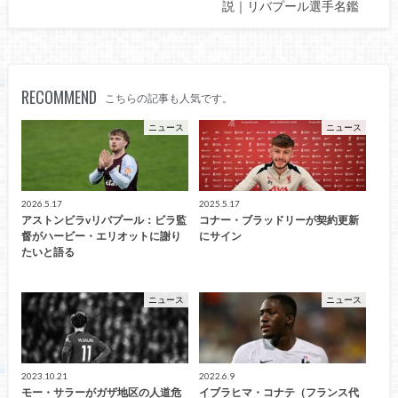
説｜リバプール選手名鑑
RECOMMEND
こちらの記事も人気です。
ニュース
ニュース
2026.5.17
2025.5.17
アストンビラvリバプール：ビラ監
コナー・ブラッドリーが契約更新
督がハービー・エリオットに謝り
にサイン
たいと語る
ニュース
ニュース
2023.10.21
2022.6.9
モー・サラーがガザ地区の人道危
イブラヒマ・コナテ（フランス代