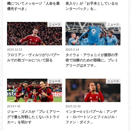
機についてメッセージ「人命を最
表入り）が「お手本としているセ
優先すべき」
ンターバック」を…
ニュース
ニュース
2025.12.31
2025.5.14
フロリアン・ヴィルツがリバプー
タイウォ・アウォニイが腹部の手
ルでの初ゴールについて語る
術で治療のための昏睡に。プレミ
アリーグはオフサ…
ニュース
ニュース
2019.7.10
2025.12.10
ジョー・ゴメスが「プレミアリー
インター0-1リバプール：アンデ
グで最も対戦したくないストライ
ィ・ロバートソンとフィルジル・
カー」を明かす
ファン・ダイク…