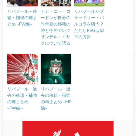
リバプール – 移
アントニー・ゴ
リバプールがブ
籍・補強の噂ま
ードンが自分の
ラッドリー・バ
とめ ~FW編~
昨年夏の移籍の
ルコラを狙う？
噂と今のアレク
ただしPSGは却
サンデル・イサ
下の方針
クについて語る
リバプール – 過
リバプール – 過
去の移籍・補強
去の移籍・補強
の噂まとめ
の噂まとめ ~MF
~FW編~
編~