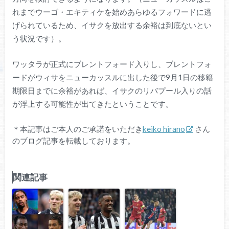
れまでウーゴ・エキティケを始めあらゆるフォワードに逃
げられているため、イサクを放出する余裕は到底ないとい
う状況です）。
ワッタラが正式にブレントフォード入りし、ブレントフォ
ードがウィサをニューカッスルに出した後で9月1日の移籍
期限日までに余裕があれば、イサクのリバプール入りの話
が浮上する可能性が出てきたということです。
＊本記事はご本人のご承諾をいただき
keiko hirano
さん
のブログ記事を転載しております。
関連記事