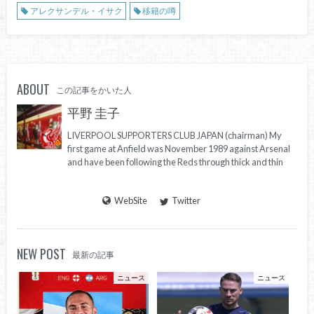
アレクサンデル・イサク
移籍の噂
ABOUT
この記事をかいた人
平野 圭子
LIVERPOOL SUPPORTERS CLUB JAPAN (chairman) My
first game at Anfield was November 1989 against Arsenal
and have been following the Reds through thick and thin
WebSite
Twitter
NEW POST
最新の記事
ニュース
ニュース