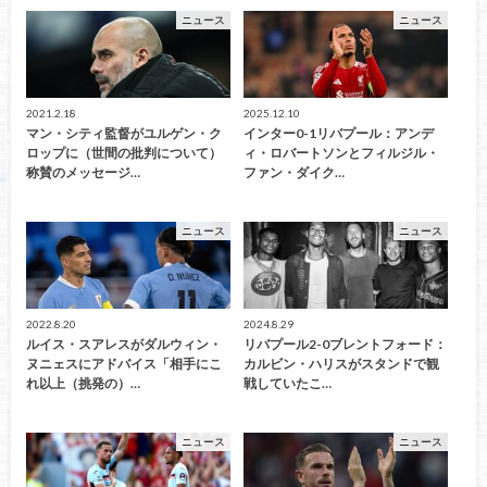
ニュース
ニュース
2021.2.18
2025.12.10
マン・シティ監督がユルゲン・ク
インター0-1リバプール：アンデ
ロップに（世間の批判について）
ィ・ロバートソンとフィルジル・
称賛のメッセージ…
ファン・ダイク…
ニュース
ニュース
2022.8.20
2024.8.29
ルイス・スアレスがダルウィン・
リバプール2-0ブレントフォード：
ヌニェスにアドバイス「相手にこ
カルビン・ハリスがスタンドで観
れ以上（挑発の）…
戦していたこ…
ニュース
ニュース