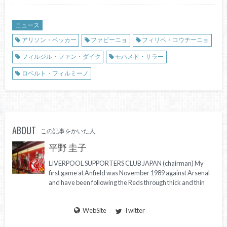
ニュース
アリソン・ベッカー
ファビーニョ
フィリペ・コウチーニョ
フィルジル・ファン・ダイク
モハメド・サラー
ロベルト・フィルミーノ
ABOUT
この記事をかいた人
平野 圭子
LIVERPOOL SUPPORTERS CLUB JAPAN (chairman) My
first game at Anfield was November 1989 against Arsenal
and have been following the Reds through thick and thin
WebSite
Twitter