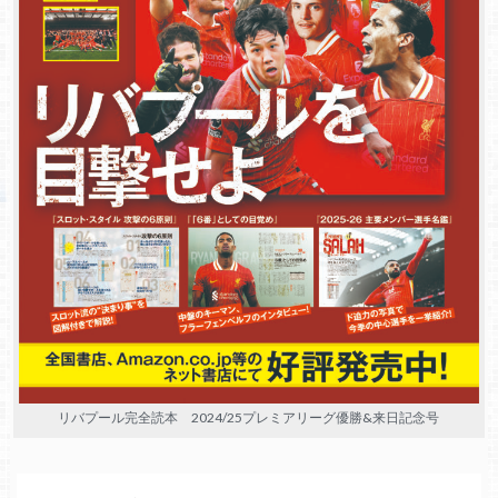
リバプール完全読本 2024/25プレミアリーグ優勝&来日記念号