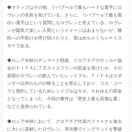
◆マティプはその他、リバプールで最もハードな選手にロ
ヴレンの名前を挙げている。さらに、リバプールで最も面
白い選手はという質問にもロヴレンと答えている。ロヴレ
ンが陽気で楽しい人間というイメージはあまりないが、難
民への手助けを呼び掛けたりと、実はめちゃくちゃナイス
ガイである。
◆ロシアＷ杯のデンマーク戦後、クロアチアのサッカー協
会がＦＩＦＡに７万スイスフランの罰金を受けたが、その
原因がロヴレンの飲んでいたレッドブル。ＦＩＦＡはスポ
ンサー以外のものが映ることを禁止しており、コカ・コー
ラと契約しているためレッドブルはＮＧ。それゆえの罰金
となってしまった。今回の事件は「歴史上最も高価な翼」
などと皮肉られている。
◆ロシアＷ杯において、クロアチア代表のファイナル進出
に大いに貢献したロヴレン。準決勝でイングランドを撃破