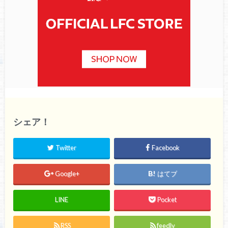
シェア！
Twitter
Facebook
Google+
はてブ
LINE
Pocket
RSS
feedly