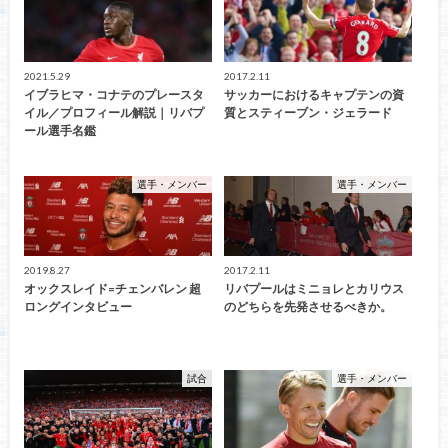
2021.5.29
2017.2.11
イブラヒマ・コナテのプレースタ
サッカーにおけるキャプテンの資
イル／プロフィール解説｜リバプ
質とスティーブン・ジェラード
ール選手名鑑
選手・メンバー
選手・メンバー
2019.8.27
2017.2.11
オックスレイド=チェンバレン 超
リバプールはミニョレとカリウス
ロングインタビュー
のどちらを先発させるべきか。
試合
選手・メンバー