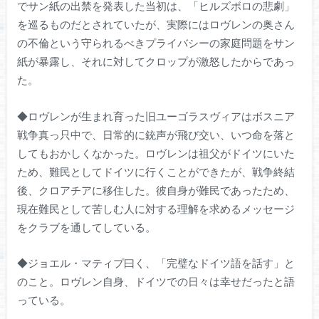
でサン紙の出禁を発表した当初は、「ヒルズボロの悲劇」
を巡るものだとされていたが、実際にはロヴレンの奥さん
の不倫という守られるべきプライバシーの家庭問題をサン
紙が暴露し、それに対してクロップが激怒したからであっ
た。
◆ロヴレンが生まれ育った旧ユーゴラスヴィアはボスニア
戦争真っ只中で、日常的に銃声が飛び交い、いつ命を落と
してもおかしくなかった。ロヴレンは祖父がドイツにいた
ため、難民としてドイツに行くことができたが、戦争終結
後、クロアチアに移住した。彼自身が難民であったため、
現在難民として苦しむ人に対する理解を求めるメッセージ
をクラブを通してしている。
◆ジョエル・マティプ曰く、「完璧なドイツ語を話す」と
のこと。ロヴレン自身、ドイツでの日々は幸せだったと語
っている。