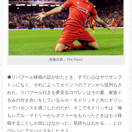
画像出典：The Times
◆リバプール移籍の話が出たとき、すでに心はサウサンプ
トンになく、それによってセインツのファンから批判もさ
れた。リバプール行きを夢見るロヴレンはその夏、家族ぐ
るみの付き合いをしているルカ・モドリッチと共にギリシ
ャでバカンスを過ごしたのだが、そこでモドリッチは「俺
もレアル・マドリーからオファーをもらったときはもう移
籍することしか頭にはなかった。気持ちはわかる。」とロ
ヴレンにアドバイスをしたそう。