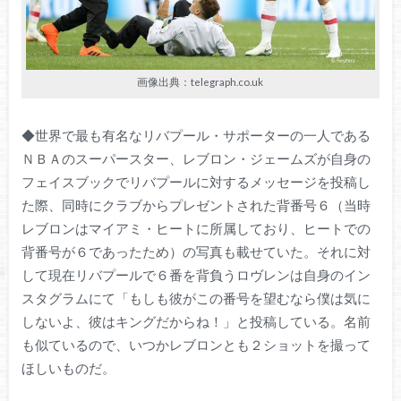
画像出典：telegraph.co.uk
◆世界で最も有名なリバプール・サポーターの一人である
ＮＢＡのスーパースター、レブロン・ジェームズが自身の
フェイスブックでリバプールに対するメッセージを投稿し
た際、同時にクラブからプレゼントされた背番号６（当時
レブロンはマイアミ・ヒートに所属しており、ヒートでの
背番号が６であったため）の写真も載せていた。それに対
して現在リバプールで６番を背負うロヴレンは自身のイン
スタグラムにて「もしも彼がこの番号を望むなら僕は気に
しないよ、彼はキングだからね！」と投稿している。名前
も似ているので、いつかレブロンとも２ショットを撮って
ほしいものだ。