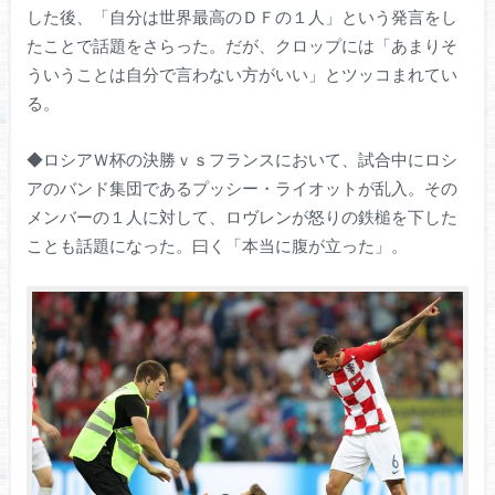
した後、「自分は世界最高のＤＦの１人」という発言をし
たことで話題をさらった。だが、クロップには「あまりそ
ういうことは自分で言わない方がいい」とツッコまれてい
る。
◆ロシアＷ杯の決勝ｖｓフランスにおいて、試合中にロシ
アのバンド集団であるプッシー・ライオットが乱入。その
メンバーの１人に対して、ロヴレンが怒りの鉄槌を下した
ことも話題になった。曰く「本当に腹が立った」。