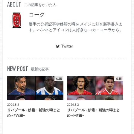
ABOUT
この記事をかいた人
コーク
選手の分析記事や移籍の噂を メインに好き勝手書きま
す。 ハンネとアイコンは大好きな コカ・コーラから。
Twitter
NEW POST
最新の記事
移籍
移籍
2026.8.3
2026.8.2
リバプール - 移籍・補強の噂まと
リバプール - 移籍・補強の噂まと
め ~FW編~
め ~MF編~