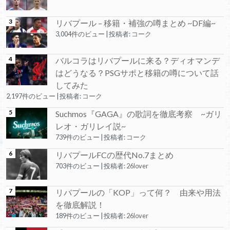
リバプール – 移籍・補強の噂まとめ ~DF編~
3,004件のビュー
|
投稿者:
コーク
バルコラはリバプールに来る？ディオマンデ
はどうなる？PSGサポと移籍の噂について話
してみた
2,197件のビュー
|
投稿者:
コーク
Suchmos『GAGA』の歌詞を徹底考察 ~ガリ
レオ・ガリレイ説~
739件のビュー
|
投稿者:
コーク
リバプールFCの歴代No.7まとめ
703件のビュー
|
投稿者:
26lover
リバプールの「KOP」って何？ 由来や用法
を徹底解説！
189件のビュー
|
投稿者:
26lover