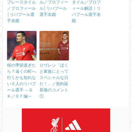
プレースタイル
ル／プロフィー
タイル／プロフ
／プロフィール
ル│リバプール
ィール解説｜リ
│リバプール選
選手名鑑
バプール選手名
手名鑑
鑑
桜の季節過ぎた
ロヴレン「ぼく
ら？遠くの町へ
と家族にとって
行くかも知れな
スペシャルな日
い５人のリバプ
だ！」／契約延
ール選手 ～Ｇ
長後のコメント
Ｋ／ＤＦ編～
①