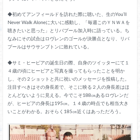
◆初めてアンフィールドを訪れた際に聴いた、生のYou’ll
Never Walk Aloneに大いに感動し、「毎週このＹＮＷＡを
聴きたいと思った」とリバプール加入時に語っている。ち
なみにその試合はロヴレンのゴールが決勝点となり、リバ
プールはサウサンプトンに敗れている。
◆サミ・ヒーピアの誕生日の際、自身のツイッターにて１
４歳の頃にヒーピアと写真を撮ってもらったことを明か
し、その２ショットと共に祝いのメッセージを投稿した。
注目すべきはその身長差で、そこに映る２人の身長差はほ
とんどないように見える。今でこそ188㎝あるロヴレンだ
が、ヒーピアの身長は195㎝。１４歳の時点でも相当大き
いことがわかる。おそらく185㎝近くはあっただろう。