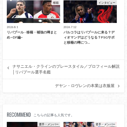
移籍
インタビュー
2026.8.1
2026.7.12
リバプール - 移籍・補強の噂まと
バルコラはリバプールに来る？デ
め ~DF編~
ィオマンデはどうなる？PSGサポ
と移籍の噂につ…
ナサニエル・クラインのプレースタイル／プロフィール解説
│リバプール選手名鑑
デヤン・ロヴレンの本業は衣服屋
RECOMMEND
こちらの記事も人気です。
選手・メンバー
選手・メンバー