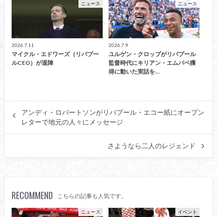
ニュース
ニュース
2026.7.11
2026.7.9
マイクル・エドワーズ（リバプー
ユルゲン・クロップがリバプール
ルCEO）が退陣
監督時代にキリアン・エムバペ獲
得に動いた実話を…
アンディ・ロバートソンがリバプール・エコー紙にオープン
レターで地元の人々にメッセージ
さようなら二人のレジェンド
RECOMMEND
こちらの記事も人気です。
ニュース
イベント