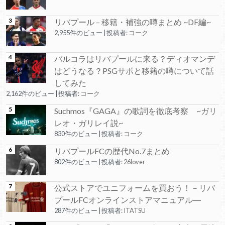
リバプール – 移籍・補強の噂まとめ ~DF編~
2,955件のビュー
|
投稿者:
コーク
バルコラはリバプールに来る？ディオマンデ
はどうなる？PSGサポと移籍の噂について話
してみた
2,162件のビュー
|
投稿者:
コーク
Suchmos『GAGA』の歌詞を徹底考察 ~ガリ
レオ・ガリレイ説~
830件のビュー
|
投稿者:
コーク
リバプールFCの歴代No.7まとめ
802件のビュー
|
投稿者:
26lover
公式ストアでユニフォームを買おう！－リバ
プールFCオンラインストアマニュアル―
287件のビュー
|
投稿者:
ITATSU