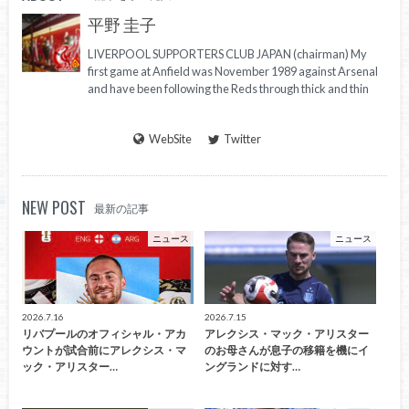
平野 圭子
LIVERPOOL SUPPORTERS CLUB JAPAN (chairman) My
first game at Anfield was November 1989 against Arsenal
and have been following the Reds through thick and thin
WebSite
Twitter
NEW POST
最新の記事
ニュース
ニュース
2026.7.16
2026.7.15
リバプールのオフィシャル・アカ
アレクシス・マック・アリスター
ウントが試合前にアレクシス・マ
のお母さんが息子の移籍を機にイ
ック・アリスター…
ングランドに対す…