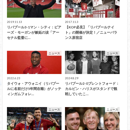
2019.11.13
2017.11.3
リバプール3-1マン・シティ：ピア
【KOP必見】「リバプールナイ
ーズ・モーガンが嫉妬の涙「アー
ト」の開催が決定！／ニューバラ
セナル監督に…
ンス原宿店
ニュース
ニュース
2022.6.23
2024.8.29
タイウォ・アウォニイ（リバプー
リバプール2-0ブレントフォード：
ルに名前だけ5年間在籍）がノッテ
カルビン・ハリスがスタンドで観
ィンガムフォレ…
戦していたこ…
ニュース
ニュース