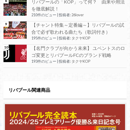
リバプールの「KOP」って何？ 由来や用法
を徹底解説！
210件のビュー
|
投稿者:
26lover
【チャント特集～定番編～】リバプールの試
合で必ず歌われる曲たち（歌詞付き）
195件のビュー
|
投稿者:
タクヤKOP
【名門クラブが向かう未来】 ユベントスのロ
ゴ変更とリバプールFCのブランド戦略
193件のビュー
|
投稿者:
タクヤKOP
リバプール関連商品