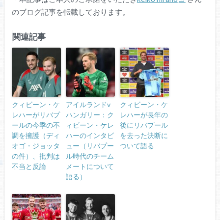
のブログ記事を転載しております。
関連記事
クィビーン・ケ
アイルランドv
クィビーン・ケ
レハーがリバプ
ハンガリー：ク
レハーが長年の
ールの今季の不
ィビーン・ケレ
後にリバプール
調を擁護（ディ
ハーのインタビ
を去った決断に
オゴ・ジョッタ
ュー（リバプー
ついて語る
の件）、批判は
ル時代のチーム
不当と反論
メートについて
語る）