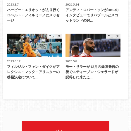
2023.3.7
2026.5.24
ハービー・エリオットが去り行く
アンディ・ロバートソンがBBCの
ロベルト・フィルミーノにメッセ
インタビューでリバプールとスコ
ージ
ットランドの関…
ニュース
ニュース
2023.6.17
2026.5.8
フィルジル・ファン・ダイクがア
モー・サラーが12月の爆弾発言の
レクシス・マック・アリスターの
後でスティーブン・ジェラードが
移籍決定について…
説得しに来たこ…