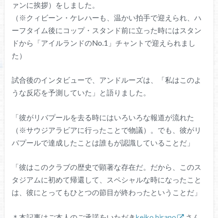
ァンに挨拶）をしました。
（※クィビーン・ケレハーも、温かい拍手で迎えられ、ハ
ーフタイム後にコップ・スタンド前に立った時にはスタン
ドから「アイルランドのNo.1」チャントで迎えられまし
た）
試合後のインタビューで、アンドルーズは、「私はこのよ
うな反応を予測していた」と語りました。
「彼がリバプールを去る時にはいろいろな報道が流れた
（※サウジアラビアに行ったことで物議）。でも、彼がリ
バプールで達成したことは誰もが認識していることだ」
「彼はこのクラブの歴史で顕著な存在だ。だから、このス
タジアムに初めて帰還して、スペシャルな時になったこと
は、彼にとってもひとつの節目が終わったということだ」
＊本記事はご本人のご承諾をいただき
keiko hirano
さん