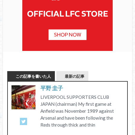
この記事を書いた人
最新の記事
平野 圭子
LIVERPOOL SUPPORTERS CLUB
JAPAN (chairman) My first game at
Anfield was November 1989 against
Arsenal and have been following the
Reds through thick and thin