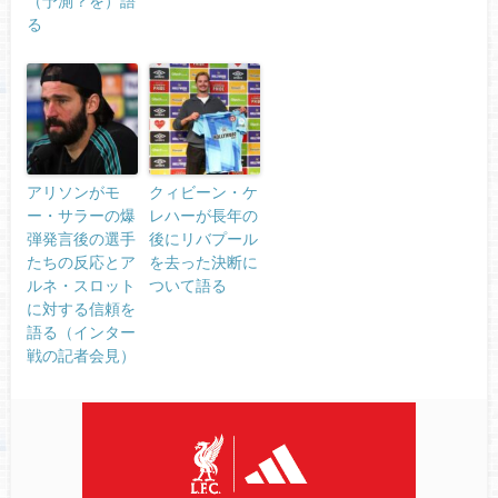
（予測？を）語
る
アリソンがモ
クィビーン・ケ
ー・サラーの爆
レハーが長年の
弾発言後の選手
後にリバプール
たちの反応とア
を去った決断に
ルネ・スロット
ついて語る
に対する信頼を
語る（インター
戦の記者会見）