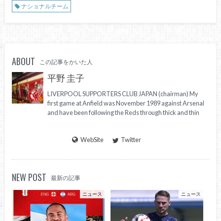
ナショナルチーム
ABOUT
この記事をかいた人
平野 圭子
LIVERPOOL SUPPORTERS CLUB JAPAN (chairman) My
first game at Anfield was November 1989 against Arsenal
and have been following the Reds through thick and thin
WebSite
Twitter
NEW POST
最新の記事
ニュース
ニュース