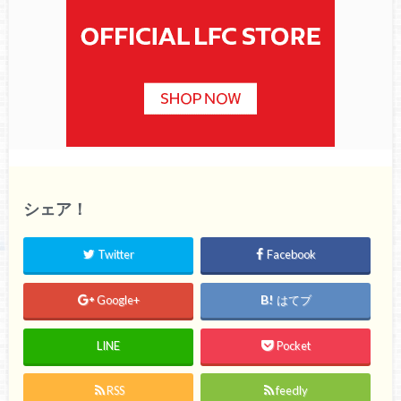
シェア！
Twitter
Facebook
Google+
はてブ
LINE
Pocket
RSS
feedly