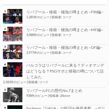
リバプール – 移籍・補強の噂まとめ ~FW編~
5,285件のビュー
|
投稿者:
コーク
リバプール – 移籍・補強の噂まとめ ~MF編~
3,088件のビュー
|
投稿者:
コーク
リバプール – 移籍・補強の噂まとめ ~DF編~
2,977件のビュー
|
投稿者:
コーク
バルコラはリバプールに来る？ディオマンデ
はどうなる？PSGサポと移籍の噂について話
してみた
2,183件のビュー
|
投稿者:
コーク
リバプールFCの歴代No.7まとめ
938件のビュー
|
投稿者:
26lover
Suchmos『GAGA』の歌詞を徹底考察 ~ガリ