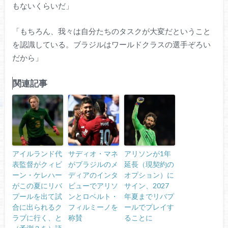
もないくらいだ」
「もちろん、我々は自分たちのタスクが大変だということ
を認識している。ブラジルはワールドクラスの選手ぞろい
だから」
関連記事
アイルランド代
サディオ・マネ
アリソンが1年
表監督がクィビ
がブラジルのメ
延長（現契約の
ーン・ケレハー
ディアのインタ
オプション）に
がこの夏にリバ
ビューでアリソ
サイン、2027
プールを出て試
ンとロベルト・
年夏までリバプ
合に出られるク
フィルミーノを
ールでプレイす
ラブに行く、と
称賛
ることに