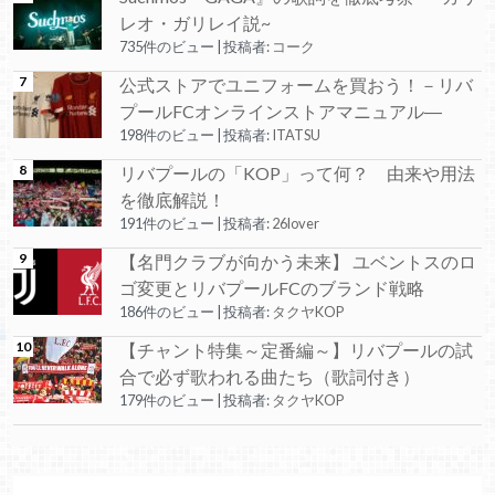
レオ・ガリレイ説~
735件のビュー
|
投稿者:
コーク
公式ストアでユニフォームを買おう！－リバ
プールFCオンラインストアマニュアル―
198件のビュー
|
投稿者:
ITATSU
リバプールの「KOP」って何？ 由来や用法
を徹底解説！
191件のビュー
|
投稿者:
26lover
【名門クラブが向かう未来】 ユベントスのロ
ゴ変更とリバプールFCのブランド戦略
186件のビュー
|
投稿者:
タクヤKOP
【チャント特集～定番編～】リバプールの試
合で必ず歌われる曲たち（歌詞付き）
179件のビュー
|
投稿者:
タクヤKOP