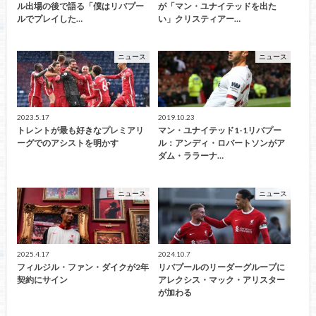
ル出場の後で語る「僕はリバプー
が「マン・ユナイテッドを出た
ルでプレイした…
い」クリスティアー…
ニュース
ニュース
2023.5.17
2019.10.23
トレントが最も好きなプレミアリ
マン・ユナイテッド1-1リバプー
ーグでのアシストを明かす
ル：アンディ・ロバートソンがア
ダム・ララーナ…
ニュース
ニュース
2025.4.17
2024.10.7
フィルジル・ファン・ダイクが2年
リバプールのリーダーグループに
契約にサイン
アレクシス・マック・アリスター
が加わる