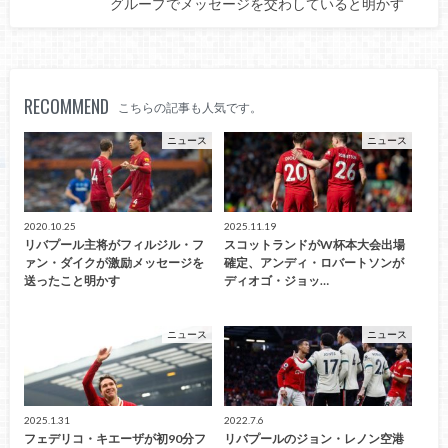
グループでメッセージを交わしていると明かす
RECOMMEND
こちらの記事も人気です。
ニュース
ニュース
2020.10.25
2025.11.19
リバプール主将がフィルジル・フ
スコットランドがW杯本大会出場
ァン・ダイクが激励メッセージを
確定、アンディ・ロバートソンが
送ったこと明かす
ディオゴ・ジョッ…
ニュース
ニュース
2025.1.31
2022.7.6
フェデリコ・キエーザが初90分フ
リバプールのジョン・レノン空港