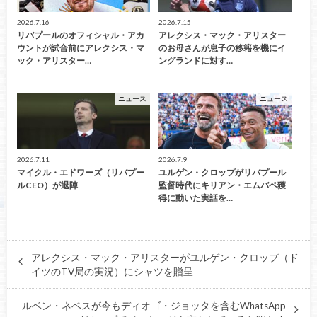
2026.7.16
2026.7.15
リバプールのオフィシャル・アカ
アレクシス・マック・アリスター
ウントが試合前にアレクシス・マ
のお母さんが息子の移籍を機にイ
ック・アリスター…
ングランドに対す…
ニュース
ニュース
2026.7.11
2026.7.9
マイクル・エドワーズ（リバプー
ユルゲン・クロップがリバプール
ルCEO）が退陣
監督時代にキリアン・エムバペ獲
得に動いた実話を…
アレクシス・マック・アリスターがユルゲン・クロップ（ド
イツのTV局の実況）にシャツを贈呈
ルベン・ネベスが今もディオゴ・ジョッタを含むWhatsApp