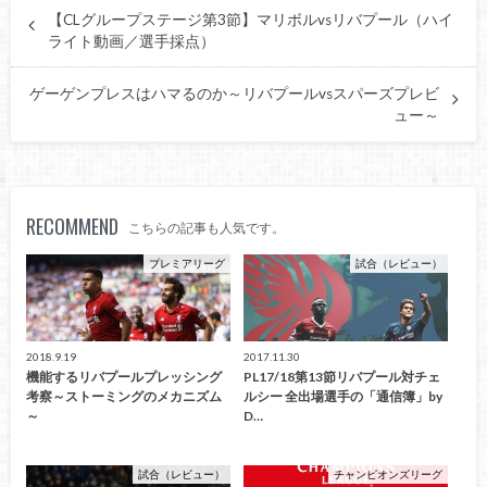
【CLグループステージ第3節】マリボルvsリバプール（ハイ
ライト動画／選手採点）
ゲーゲンプレスはハマるのか～リバプールvsスパーズプレビ
ュー～
RECOMMEND
こちらの記事も人気です。
プレミアリーグ
試合（レビュー）
2018.9.19
2017.11.30
機能するリバプールプレッシング
PL17/18第13節リバプール対チェ
考察～ストーミングのメカニズム
ルシー 全出場選手の「通信簿」by
～
D…
試合（レビュー）
チャンピオンズリーグ