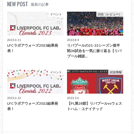
NEW POST
最新の記事
イベント
試合（レビュー）
2023.6.11
2022.8.4
LFCラボアウォーズ2023結果発
リバプールの21-22シーズン後半
表！
戦34試合を一気に振り返る【リバ
プール雑談…
イベント
試合情報
2022.6.12
2022.3.6
LFCラボアウォーズ2022結果発
【PL第28節】リバプールvsウェス
表！
トハム・ユナイテッド