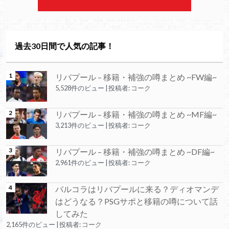
過去30日間で人気の記事！
リバプール – 移籍・補強の噂まとめ ~FW編~
5,528件のビュー
|
投稿者:
コーク
リバプール – 移籍・補強の噂まとめ ~MF編~
3,213件のビュー
|
投稿者:
コーク
リバプール – 移籍・補強の噂まとめ ~DF編~
2,961件のビュー
|
投稿者:
コーク
バルコラはリバプールに来る？ディオマンデ
はどうなる？PSGサポと移籍の噂について話
してみた
2,165件のビュー
|
投稿者:
コーク