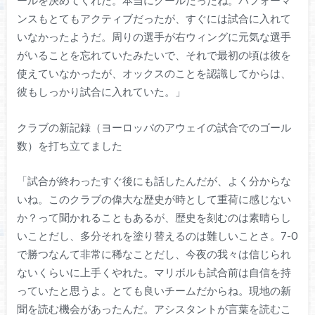
ールを決めてくれた。本当にクールだったね。パフォーマ
ンスもとてもアクティブだったが、すぐには試合に入れて
いなかったようだ。周りの選手が右ウィングに元気な選手
がいることを忘れていたみたいで、それで最初の頃は彼を
使えていなかったが、オックスのことを認識してからは、
彼もしっかり試合に入れていた。」
クラブの新記録（ヨーロッパのアウェイの試合でのゴール
数）を打ち立てました
「試合が終わったすぐ後にも話したんだが、よく分からな
いね。このクラブの偉大な歴史が時として重荷に感じない
か？って聞かれることもあるが、歴史を刻むのは素晴らし
いことだし、多分それを塗り替えるのは難しいことさ。7-0
で勝つなんて非常に稀なことだし、今夜の我々は信じられ
ないくらいに上手くやれた。マリボルも試合前は自信を持
っていたと思うよ。とても良いチームだからね。現地の新
聞を読む機会があったんだ。アシスタントが言葉を読むこ