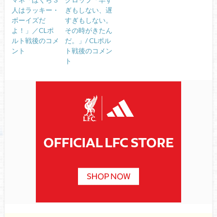
人はラッキー・
ぎもしない、遅
ボーイズだ
すぎもしない。
よ！」／CLポ
その時がきたん
ルト戦後のコメ
だ。」/ CLポル
ント
ト戦後のコメン
ト