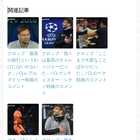
関連記事
クロップ「最高
クロップ「我々
クロップ「ここ
の旅行というわ
は最高のチャレ
まで大変なこと
けにはいかない
ンジャーだっ
ばかりだっ
さ」/ CLレアル
た」/ CLマンチ
た」/ CLローマ
マドリー戦後の
ェスター・シテ
戦後のコメント
コメント
ィ戦後のコメン
ト
マネ「ぼくら３
クロップ「早す