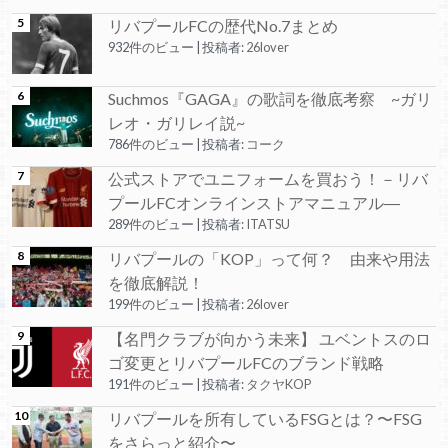
リバプールFCの歴代No.7まとめ
932件のビュー
|
投稿者:
26lover
Suchmos『GAGA』の歌詞を徹底考察 ~ガリ
レオ・ガリレイ説~
786件のビュー
|
投稿者:
コーク
公式ストアでユニフォームを買おう！－リバ
プールFCオンラインストアマニュアル―
289件のビュー
|
投稿者:
ITATSU
リバプールの「KOP」って何？ 由来や用法
を徹底解説！
199件のビュー
|
投稿者:
26lover
【名門クラブが向かう未来】 ユベントスのロ
ゴ変更とリバプールFCのブランド戦略
191件のビュー
|
投稿者:
タクヤKOP
リバプールを所有しているFSGとは？〜FSG
をさらっと紹介〜