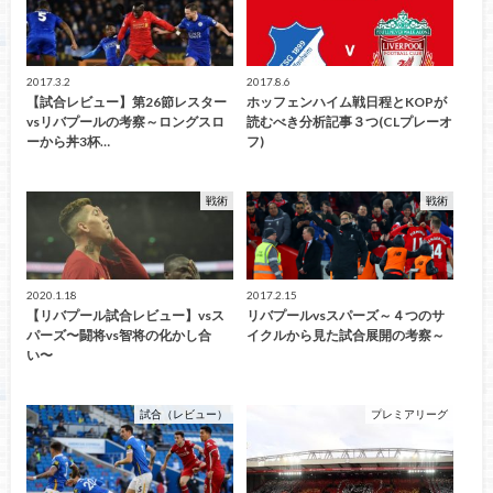
2017.3.2
2017.8.6
【試合レビュー】第26節レスター
ホッフェンハイム戦日程とKOPが
vsリバプールの考察～ロングスロ
読むべき分析記事３つ(CLプレーオ
ーから丼3杯…
フ)
戦術
戦術
2020.1.18
2017.2.15
【リバプール試合レビュー】vsス
リバプールvsスパーズ～４つのサ
パーズ〜闘将vs智将の化かし合
イクルから見た試合展開の考察～
い〜
試合（レビュー）
プレミアリーグ