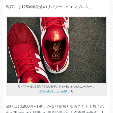
靴底には125周年記念のリバプールのエンブレム。
リバプール125周年記念モデルNew Balanceスニーカー：
@DeadlySturridge
より
価格は10,800円＋(税)。かなり高額となることも予想され
たが手の出せる範囲での価格設定であり争奪戦の予感。本