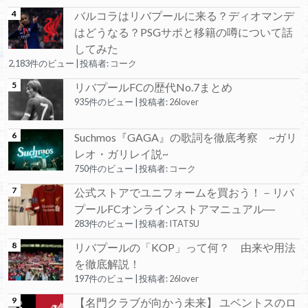
バルコラはリバプールに来る？ディオマンデ
はどうなる？PSGサポと移籍の噂について話
してみた
2,183件のビュー
|
投稿者:
コーク
リバプールFCの歴代No.7まとめ
935件のビュー
|
投稿者:
26lover
Suchmos『GAGA』の歌詞を徹底考察 ~ガリ
レオ・ガリレイ説~
750件のビュー
|
投稿者:
コーク
公式ストアでユニフォームを買おう！－リバ
プールFCオンラインストアマニュアル―
283件のビュー
|
投稿者:
ITATSU
リバプールの「KOP」って何？ 由来や用法
を徹底解説！
197件のビュー
|
投稿者:
26lover
【名門クラブが向かう未来】 ユベントスのロ