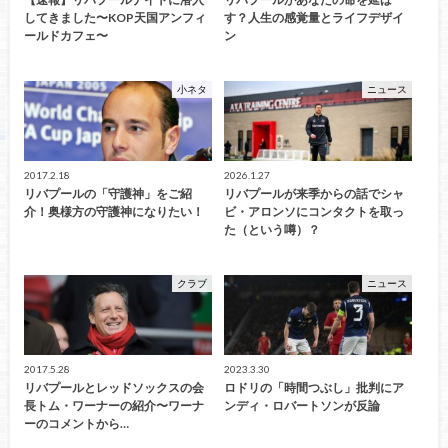
してきました〜KOP天国アンフィ
す？人生の感覚量とライフデザイ
ールドカフェ〜
ン
小ネタ
ニュース
2017.2.18
2026.1.27
リバプールの「守護神」をご紹
リバプールが来季からの話でシャ
介！奥様方の守護神になりたい！
ビ・アロンソにコンタクトを取っ
た（という噂）？
クラブ
ニュース
2017.5.28
2023.3.30
リバプールとレッドソックスの会
ロドリの「時間つぶし」批判にア
長トム・ワーナーの紹介〜ワーナ
ンディ・ロバートソンが反論
ーのコメントから…