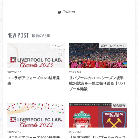
Twitter
NEW POST
最新の記事
イベント
試合（レビュー）
2023.6.11
2022.8.4
LFCラボアウォーズ2023結果発
リバプールの21-22シーズン後半
表！
戦34試合を一気に振り返る【リバ
プール雑談…
イベント
試合情報
2022.6.12
2022.3.6
LFCラボアウォーズ2022結果発
【PL第28節】リバプールvsウェス