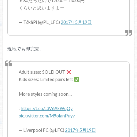
￡80だったので12000～13000円
くらいと思いますよー
— T∂käPi (@PL_LFC)
2017年5月19日
現地でも即完売。
Adult sizes: SOLD OUT
Kids sizes: Limited pairs left
More styles coming soon…
:
https://t.co/c3V6AkWqQy
pic.twitter.com/M9olanPuyv
— Liverpool FC (@LFC)
2017年5月19日