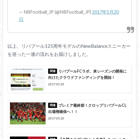
— NBFootball_JP (@NBFootball_JP)
2017年5月20
日
以上、リバプール125周年モデルのNewBalanceスニーカー
を巡った一連の流れをお届けしました。
リバプールFCラボ、来シーズンの開発に
向けたクラウドファンディングを開始！
2017.05.20
プレミア最終節！クロップリバプールCL
出場権確保へ！！
2017.05.20