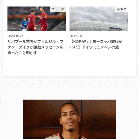
ニュース
小ネタ
2020.10.25
2017.3.6
リバプール主将がフィルジル・フ
【KOPが行くヨーロッパ旅行記
ァン・ダイクが激励メッセージを
vol.1】ドイツミュンヘンの旅
送ったこと明かす