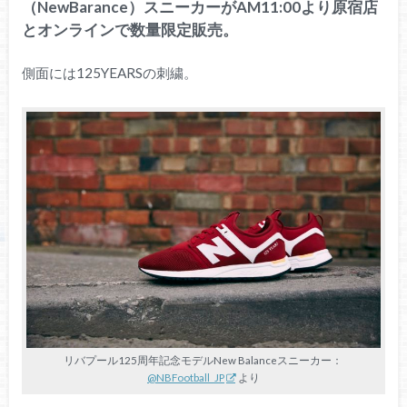
（NewBarance）スニーカーがAM11:00より原宿店
とオンラインで数量限定販売。
側面には125YEARSの刺繍。
リバプール125周年記念モデルNew Balanceスニーカー：
@NBFootball_JP
より