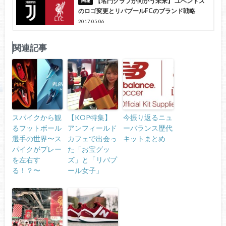
【名門クラブが向かう未来】 ユベントス
のロゴ変更とリバプールFCのブランド戦略
2017.05.06
関連記事
スパイクから観
【KOP特集】
今振り返るニュ
るフットボール
アンフィールド
ーバランス歴代
選手の世界〜ス
カフェで出会っ
キットまとめ
パイクがプレー
た「お宝グッ
を左右す
ズ」と「リバプ
る！？〜
ール女子」