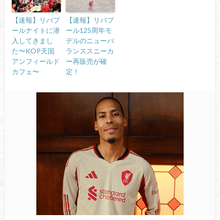
【速報】リバプ
【速報】リバプ
ールナイトに潜
ール125周年モ
入してきまし
デルのニューバ
た〜KOP天国
ランススニーカ
アンフィールド
ー再販売が確
カフェ〜
定！