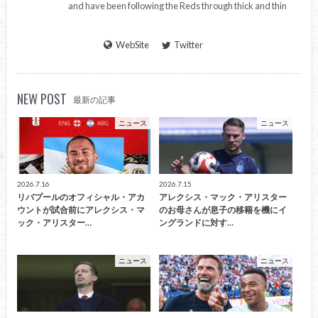
and have been following the Reds through thick and thin
WebSite
Twitter
NEW POST
最新の記事
ニュース
ニュース
2026.7.16
2026.7.15
リバプールのオフィシャル・アカ
アレクシス・マック・アリスター
ウントが試合前にアレクシス・マ
のお母さんが息子の移籍を機にイ
ック・アリスター…
ングランドに対す…
ニュース
ニュース