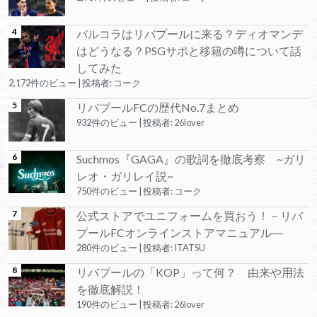
バルコラはリバプールに来る？ディオマンデ
はどうなる？PSGサポと移籍の噂について話
してみた
2,172件のビュー
|
投稿者:
コーク
リバプールFCの歴代No.7まとめ
932件のビュー
|
投稿者:
26lover
Suchmos『GAGA』の歌詞を徹底考察 ~ガリ
レオ・ガリレイ説~
750件のビュー
|
投稿者:
コーク
公式ストアでユニフォームを買おう！－リバ
プールFCオンラインストアマニュアル―
280件のビュー
|
投稿者:
ITATSU
リバプールの「KOP」って何？ 由来や用法
を徹底解説！
190件のビュー
|
投稿者:
26lover