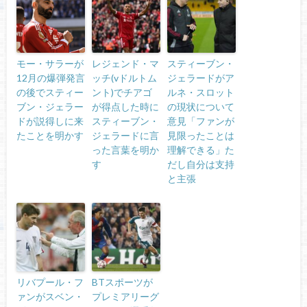
モー・サラーが
レジェンド・マ
スティーブン・
12月の爆弾発言
ッチ(vドルトム
ジェラードがア
の後でスティー
ント)でチアゴ
ルネ・スロット
ブン・ジェラー
が得点した時に
の現状について
ドが説得しに来
スティーブン・
意見「ファンが
たことを明かす
ジェラードに言
見限ったことは
った言葉を明か
理解できる」た
す
だし自分は支持
と主張
リバプール・フ
BTスポーツが
ァンがスベン・
プレミアリーグ