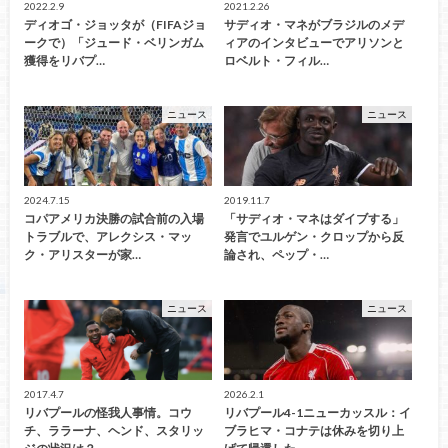
2022.2.9
2021.2.26
ディオゴ・ジョッタが（FIFAジョ
サディオ・マネがブラジルのメデ
ークで）「ジュード・ベリンガム
ィアのインタビューでアリソンと
獲得をリバプ…
ロベルト・フィル…
ニュース
ニュース
2024.7.15
2019.11.7
コパアメリカ決勝の試合前の入場
「サディオ・マネはダイブする」
トラブルで、アレクシス・マッ
発言でユルゲン・クロップから反
ク・アリスターが家…
論され、ペップ・…
ニュース
ニュース
2017.4.7
2026.2.1
リバプールの怪我人事情。コウ
リバプール4-1ニューカッスル：イ
チ、ララーナ、ヘンド、スタリッ
ブラヒマ・コナテは休みを切り上