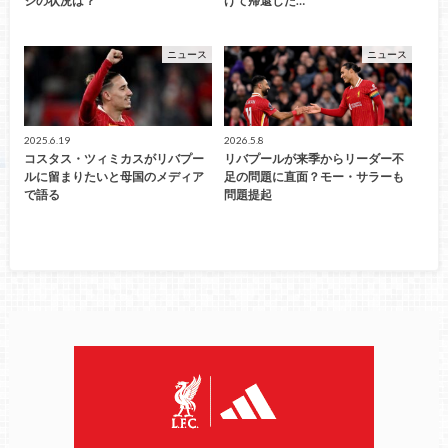
ジの状況は？
げて帰還した…
ニュース
ニュース
2025.6.19
2026.5.8
コスタス・ツィミカスがリバプー
リバプールが来季からリーダー不
ルに留まりたいと母国のメディア
足の問題に直面？モー・サラーも
で語る
問題提起