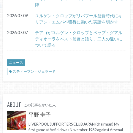
陣
2026.07.09
ユルゲン・クロップがリバプール監督時代にキ
リアン・エムバペ獲得に動いた実話を明かす
2026.07.07
チアゴがユルゲン・クロップとペップ・グアル
ディオーラをベスト監督と語り、二人の違いに
ついて語る
ニュース
スティーブン・ジェラード
ABOUT
この記事をかいた人
平野 圭子
LIVERPOOL SUPPORTERS CLUB JAPAN (chairman) My
first game at Anfield was November 1989 against Arsenal