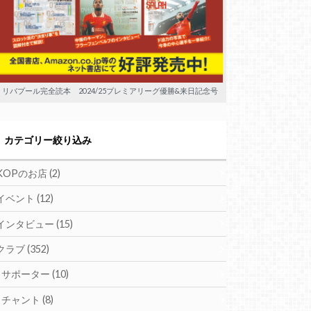
リバプール完全読本 2024/25プレミアリーグ優勝&来日記念号
カテゴリー絞り込み
KOPのお店
(2)
イベント
(12)
インタビュー
(15)
クラブ
(352)
サポーター
(10)
チャント
(8)