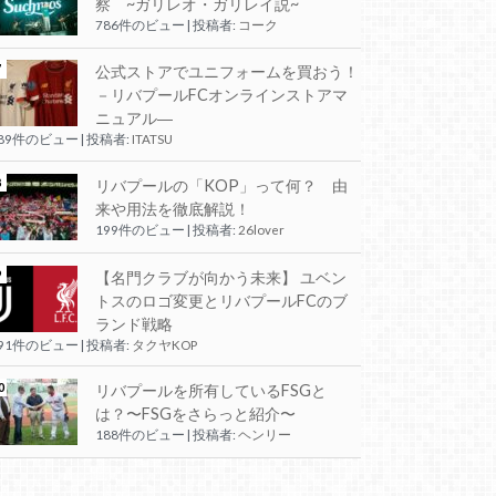
察 ~ガリレオ・ガリレイ説~
786件のビュー
|
投稿者:
コーク
公式ストアでユニフォームを買おう！
－リバプールFCオンラインストアマ
ニュアル―
289件のビュー
|
投稿者:
ITATSU
リバプールの「KOP」って何？ 由
来や用法を徹底解説！
199件のビュー
|
投稿者:
26lover
【名門クラブが向かう未来】 ユベン
トスのロゴ変更とリバプールFCのブ
ランド戦略
191件のビュー
|
投稿者:
タクヤKOP
リバプールを所有しているFSGと
は？〜FSGをさらっと紹介〜
188件のビュー
|
投稿者:
ヘンリー