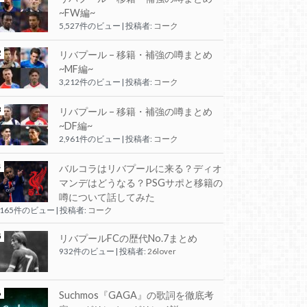
~FW編~
5,527件のビュー
|
投稿者:
コーク
リバプール – 移籍・補強の噂まとめ
~MF編~
3,212件のビュー
|
投稿者:
コーク
リバプール – 移籍・補強の噂まとめ
~DF編~
2,961件のビュー
|
投稿者:
コーク
バルコラはリバプールに来る？ディオ
マンデはどうなる？PSGサポと移籍の
噂について話してみた
,165件のビュー
|
投稿者:
コーク
リバプールFCの歴代No.7まとめ
932件のビュー
|
投稿者:
26lover
Suchmos『GAGA』の歌詞を徹底考