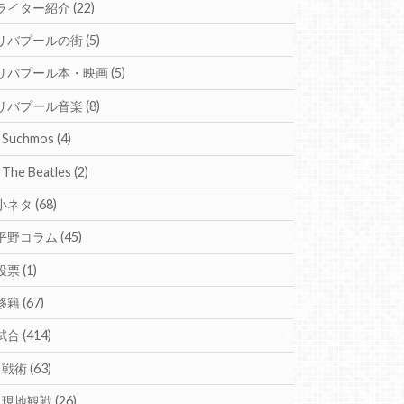
ライター紹介
(22)
リバプールの街
(5)
リバプール本・映画
(5)
リバプール音楽
(8)
Suchmos
(4)
The Beatles
(2)
小ネタ
(68)
平野コラム
(45)
投票
(1)
移籍
(67)
試合
(414)
戦術
(63)
現地観戦
(26)