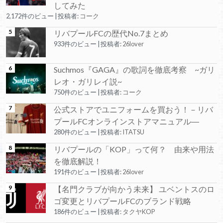
してみた
2,172件のビュー
|
投稿者:
コーク
リバプールFCの歴代No.7まとめ
933件のビュー
|
投稿者:
26lover
Suchmos『GAGA』の歌詞を徹底考察 ~ガリ
レオ・ガリレイ説~
750件のビュー
|
投稿者:
コーク
公式ストアでユニフォームを買おう！－リバ
プールFCオンラインストアマニュアル―
280件のビュー
|
投稿者:
ITATSU
リバプールの「KOP」って何？ 由来や用法
を徹底解説！
191件のビュー
|
投稿者:
26lover
【名門クラブが向かう未来】 ユベントスのロ
ゴ変更とリバプールFCのブランド戦略
186件のビュー
|
投稿者:
タクヤKOP