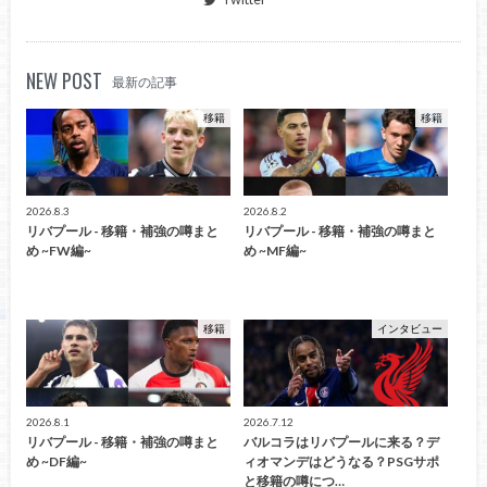
NEW POST
最新の記事
移籍
移籍
2026.8.3
2026.8.2
リバプール - 移籍・補強の噂まと
リバプール - 移籍・補強の噂まと
め ~FW編~
め ~MF編~
移籍
インタビュー
2026.8.1
2026.7.12
リバプール - 移籍・補強の噂まと
バルコラはリバプールに来る？デ
め ~DF編~
ィオマンデはどうなる？PSGサポ
と移籍の噂につ…