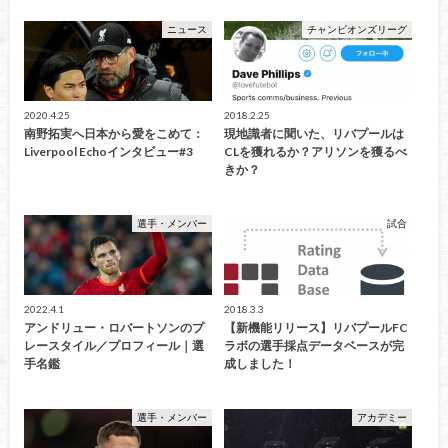
ニュース
チャンピオンズリーグ
2020.4.25
2018.2.25
南野拓実へ日本から愛をこめて：
現地識者に聞いた、リバプールは
Liverpool Echoインタビュー#3
CLを獲れるか？アリソンを獲るべ
きか？
選手・メンバー
試合
2022.4.1
2018.3.3
アンドリュー・ロバートソンのプ
【新機能リリース】リバプールFC
レースタイル／プロフィール｜選
ラボの選手採点データベースが完
手名鑑
成しました！
選手・メンバー
アカデミー