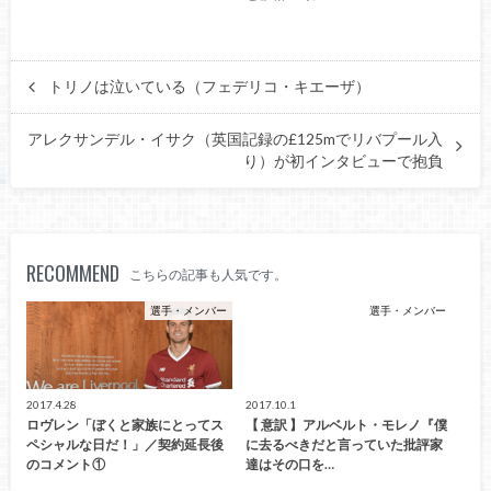
トリノは泣いている（フェデリコ・キエーザ）
アレクサンデル・イサク（英国記録の£125mでリバプール入
り）が初インタビューで抱負
RECOMMEND
こちらの記事も人気です。
選手・メンバー
選手・メンバー
2017.4.28
2017.10.1
ロヴレン「ぼくと家族にとってス
【 意訳 】アルベルト・モレノ『僕
ペシャルな日だ！」／契約延長後
に去るべきだと言っていた批評家
のコメント①
達はその口を…