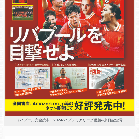
リバプール完全読本 2024/25プレミアリーグ優勝&来日記念号