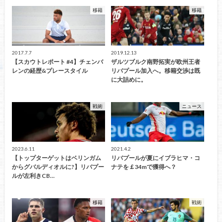
移籍
移籍
2017.7.7
2019.12.13
【スカウトレポート #4】チェンバ
ザルツブルク南野拓実が欧州王者
レンの経歴&プレースタイル
リバプール加入へ。移籍交渉は既
に大詰めに。
戦術
ニュース
2023.6.11
2021.4.2
【トップターゲットはベリンガム
リバプールが夏にイブラヒマ・コ
からグバルディオルに?】リバプー
ナテを￡34mで獲得へ？
ルが左利きCB…
移籍
戦術