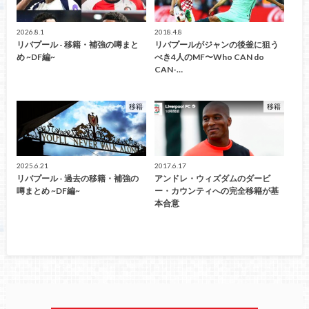
2026.8.1
2018.4.8
リバプール - 移籍・補強の噂まと
リバプールがジャンの後釜に狙う
め ~DF編~
べき4人のMF〜Who CAN do
CAN-…
移籍
移籍
2025.6.21
2017.6.17
リバプール - 過去の移籍・補強の
アンドレ・ウィズダムのダービ
噂まとめ ~DF編~
ー・カウンティへの完全移籍が基
本合意