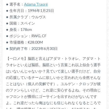
選手名：
Adama Traoré
生年月日：1996年1月25日
所属クラブ：ウルヴス
国籍：スペイン
身長：178cm
ポジション：RWG, CF
市場価格：€28.00M
契約終了年：2023年6月30日
【一口メモ】脳筋と言えばアダマ・トラオレ、アダマ・ト
ラオレといえば脳筋。脳筋という言葉これ以上似合う選手
はいないんじゃないか？見ていて楽しい選手だけど、自分
の応援しているチームに欲しいかと言われたら全然そんな
ことはない（個人の見解です）。ユルゲン・クロップが彼
のファンらしいけど、これ逆に安心するよね。その理由じ
ゃフロントが獲得にゴーサインを出すわけがないんです
よ。これ逆だったら俺はなにも信じられなくなるところで
した。噂の根拠が「クロップがファン」だけでよかった。