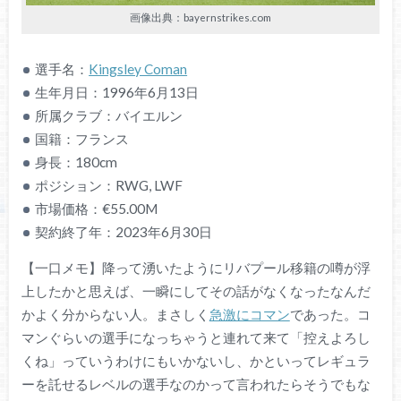
画像出典：bayernstrikes.com
選手名：
Kingsley Coman
生年月日：1996年6月13日
所属クラブ：バイエルン
国籍：フランス
身長：180cm
ポジション：RWG, LWF
市場価格：€55.00M
契約終了年：2023年6月30日
【一口メモ】降って湧いたようにリバプール移籍の噂が浮
上したかと思えば、一瞬にしてその話がなくなったなんだ
かよく分からない人。まさしく
急激にコマン
であった。コ
マンぐらいの選手になっちゃうと連れて来て「控えよろし
くね」っていうわけにもいかないし、かといってレギュラ
ーを託せるレベルの選手なのかって言われたらそうでもな