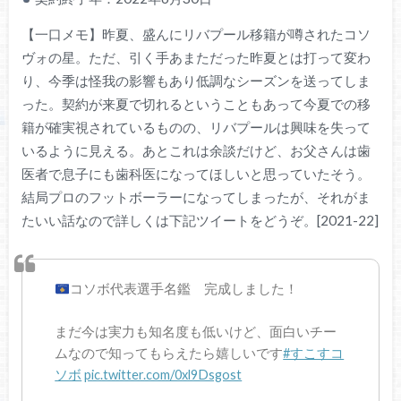
【一口メモ】昨夏、盛んにリバプール移籍が噂されたコソ
ヴォの星。ただ、引く手あまただった昨夏とは打って変わ
り、今季は怪我の影響もあり低調なシーズンを送ってしま
った。契約が来夏で切れるということもあって今夏での移
籍が確実視されているものの、リバプールは興味を失って
いるように見える。あとこれは余談だけど、お父さんは歯
医者で息子にも歯科医になってほしいと思っていたそう。
結局プロのフットボーラーになってしまったが、それがま
たいい話なので詳しくは下記ツイートをどうぞ。[2021-22]
コソボ代表選手名鑑 完成しました！
まだ今は実力も知名度も低いけど、面白いチー
ムなので知ってもらえたら嬉しいです
#すこすコ
ソボ
pic.twitter.com/0xl9Dsgost