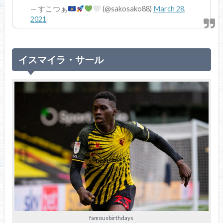
— すこつぁ
(@sakosako88)
March 28,
2021
イスマイラ・サール
famousbirthdays