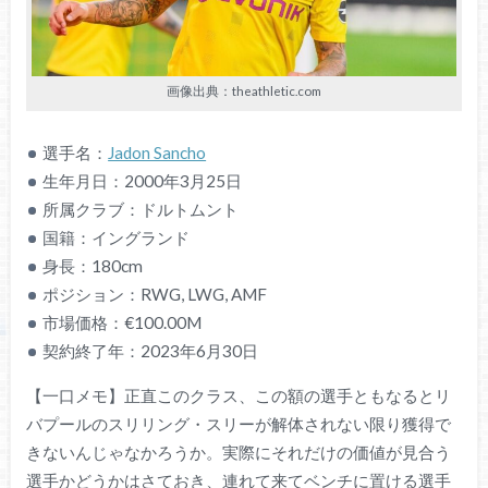
画像出典：theathletic.com
選手名：
Jadon Sancho
生年月日：2000年3月25日
所属クラブ：ドルトムント
国籍：イングランド
身長：180cm
ポジション：RWG, LWG, AMF
市場価格：€100.00M
契約終了年：2023年6月30日
【一口メモ】正直このクラス、この額の選手ともなるとリ
バプールのスリリング・スリーが解体されない限り獲得で
きないんじゃなかろうか。実際にそれだけの価値が見合う
選手かどうかはさておき、連れて来てベンチに置ける選手