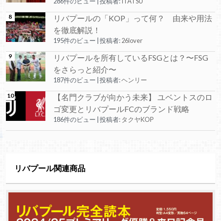
286件のビュー
|
投稿者:
ITATSU
リバプールの「KOP」って何？ 由来や用法
を徹底解説！
195件のビュー
|
投稿者:
26lover
リバプールを所有しているFSGとは？〜FSG
をさらっと紹介〜
187件のビュー
|
投稿者:
ヘンリー
【名門クラブが向かう未来】 ユベントスのロ
ゴ変更とリバプールFCのブランド戦略
186件のビュー
|
投稿者:
タクヤKOP
リバプール関連商品