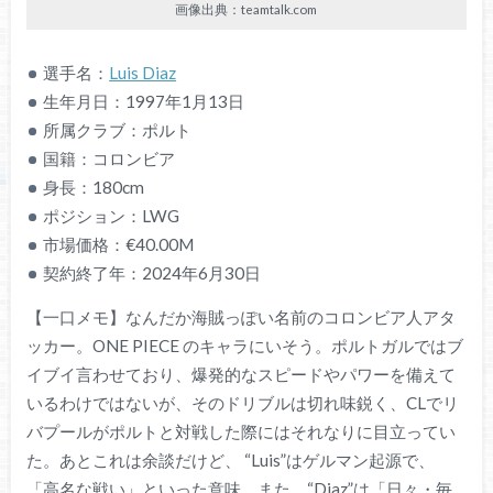
画像出典：teamtalk.com
選手名：
Luis Diaz
生年月日：1997年1月13日
所属クラブ：ポルト
国籍：コロンビア
身長：180cm
ポジション：LWG
市場価格：€40.00M
契約終了年：2024年6月30日
【一口メモ】なんだか海賊っぽい名前のコロンビア人アタ
ッカー。ONE PIECE のキャラにいそう。ポルトガルではブ
イブイ言わせており、爆発的なスピードやパワーを備えて
いるわけではないが、そのドリブルは切れ味鋭く、CLでリ
バプールがポルトと対戦した際にはそれなりに目立ってい
た。あとこれは余談だけど、 “Luis”はゲルマン起源で、
「高名な戦い」といった意味。また、“Diaz”は「日々・毎