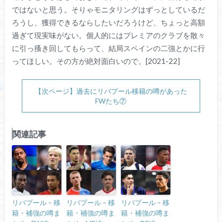
ではないと思う。そりゃモニタリングはずっとしているだ
ろうし、獲得できるならしたいだろうけど、ちょっと高額
過ぎて現実味がない。個人的にはプレミアのクラブを散々
に引っ搔き回してもらって、結局スペインの二強とかに行
ってほしい。その方が絶対面白いので。[2021-22]
【次ページ】過去にリバプール移籍の噂があった
FWたち⑦
関連記事
リバプール – 移
リバプール – 移
リバプール – 移
籍・補強の噂ま
籍・補強の噂ま
籍・補強の噂ま