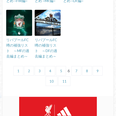
とめ ~FW編~
とめ ~MF編~
とめ ~DF編~
リバプールFC
リバプールFC
噂の補強リス
噂の補強リス
ト ～MFの過
ト ～DFの過
去編まとめ～
去編まとめ～
6
1
2
3
4
5
7
8
9
10
11