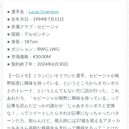
選手名：
Lucas Ocampos
生年月日：1994年7月11日
所属クラブ：セビージャ
国籍：アルゼンチン
身長：187cm
ポジション：RWG, LWG
市場価格：€30.00M
契約終了年：2024年6月30日
【一口メモ】ミランにいそうでいた選手。セビージャが南
野拓実に興味を持っている、というところからオカンポス
とのトレード、というとんでもない方に話が行った。これ
あれだろ、「セビージャが南野に興味を持っている」って
記事を読んだどっかの誰かが「じゃあオカンポスと交換
な！」ってツイートしたらそれが記事になっちゃったパタ
ーンだろ。知らんけど。個人的には27歳を迎えるアタッカ
ーを今さら高額な移籍金を支払って獲得するってことはな