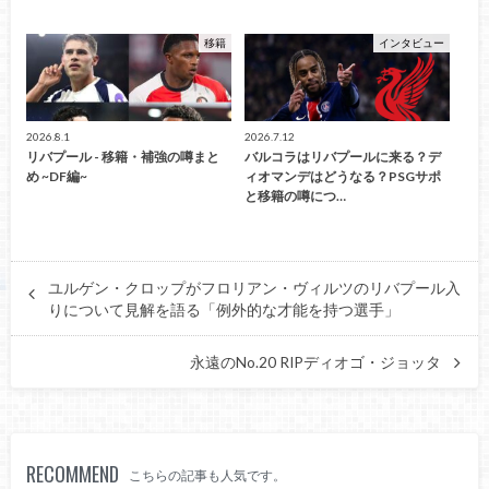
移籍
インタビュー
2026.8.1
2026.7.12
リバプール - 移籍・補強の噂まと
バルコラはリバプールに来る？デ
め ~DF編~
ィオマンデはどうなる？PSGサポ
と移籍の噂につ…
ユルゲン・クロップがフロリアン・ヴィルツのリバプール入
りについて見解を語る「例外的な才能を持つ選手」
永遠のNo.20 RIPディオゴ・ジョッタ
RECOMMEND
こちらの記事も人気です。