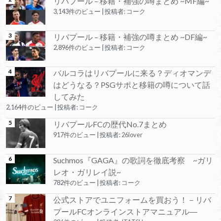
リバプール – 移籍・補強の噂まとめ ~MF編~
3,143件のビュー
|
投稿者:
コーク
リバプール – 移籍・補強の噂まとめ ~DF編~
2,896件のビュー
|
投稿者:
コーク
バルコラはリバプールに来る？ディオマンデ
はどうなる？PSGサポと移籍の噂について話
してみた
2,164件のビュー
|
投稿者:
コーク
リバプールFCの歴代No.7まとめ
917件のビュー
|
投稿者:
26lover
Suchmos『GAGA』の歌詞を徹底考察 ~ガリ
レオ・ガリレイ説~
782件のビュー
|
投稿者:
コーク
公式ストアでユニフォームを買おう！－リバ
プールFCオンラインストアマニュアル―