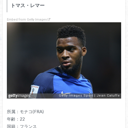
トマス・レマー
Embed from Getty Images
所属：モナコ(FRA)
年齢：22
国籍：フランス