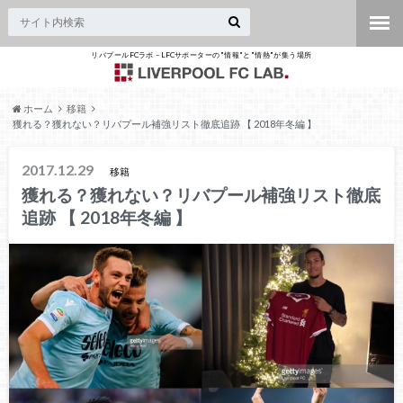
リバプールFCラボ – LFCサポーターの"情報"と"情熱"が集う場所
ホーム
移籍
獲れる？獲れない？リバプール補強リスト徹底追跡 【 2018年冬編 】
2017.12.29
移籍
獲れる？獲れない？リバプール補強リスト徹底
追跡 【 2018年冬編 】