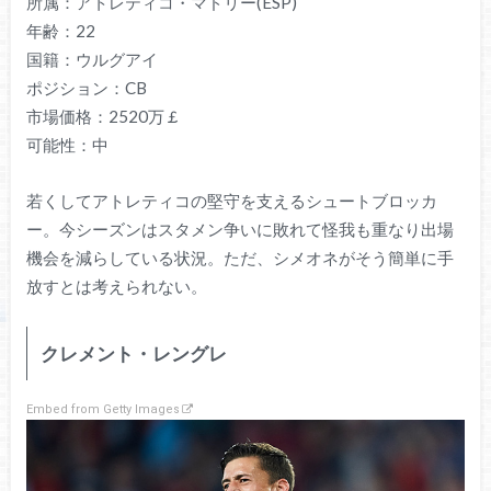
所属：アトレティコ・マドリー(ESP)
年齢：22
国籍：ウルグアイ
ポジション：CB
市場価格：2520万￡
可能性：中
若くしてアトレティコの堅守を支えるシュートブロッカ
ー。今シーズンはスタメン争いに敗れて怪我も重なり出場
機会を減らしている状況。ただ、シメオネがそう簡単に手
放すとは考えられない。
クレメント・レングレ
Embed from Getty Images