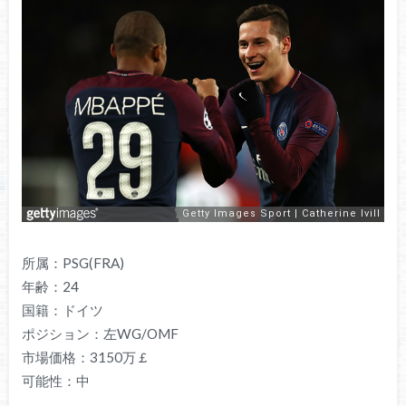
所属：PSG(FRA)
年齢：24
国籍：ドイツ
ポジション：左WG/OMF
市場価格：3150万￡
可能性：中