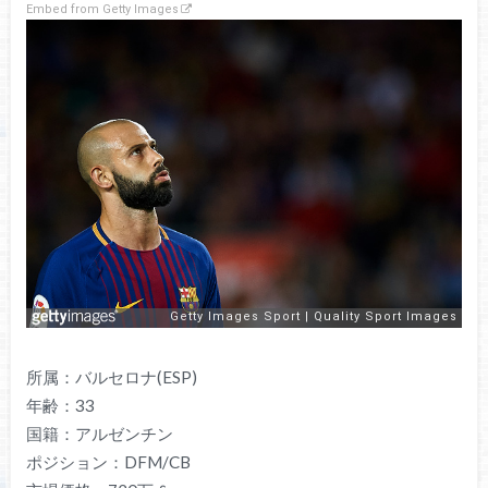
Embed from Getty Images
所属：バルセロナ(ESP)
年齢：33
国籍：アルゼンチン
ポジション：DFM/CB