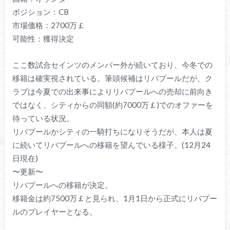
ポジション：CB
市場価格：2700万￡
可能性：獲得決定
ここ数試合セインツのメンバー外が続いており、今冬での
移籍は確実視されている。筆頭候補はリバプールだが、ク
ラブは今夏での出来事によりリバプールへの売却に前向き
ではなく、シティからの同額(約7000万￡)でのオファーを
待っている状況。
リバプールかシティの一騎打ちになりそうだが、本人は夏
に続いてリバプールへの移籍を望んでいる様子。(12月24
日現在)
〜更新〜
リバプールへの移籍が決定。
移籍金は約7500万￡と見られ、1月1日から正式にリバプー
ルのプレイヤーとなる。