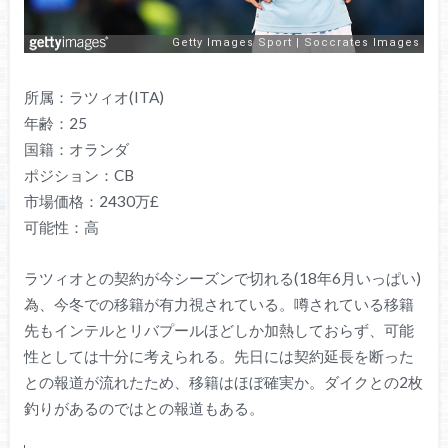
所属：ラツィオ(ITA)
年齢：25
国籍：オランダ
ポジション：CB
市場価格：2430万£
可能性：高
ラツィオとの契約が今シーズンで切れる(18年6月いっぱい)
為、今冬での移籍が有力視されている。噂されている移籍
先もインテルとリバプールほどしか加熱しておらず、可能
性としては十分に考えられる。先日には契約延長を断った
との報道が流れたため、移籍はほぼ確実か。ダイクとの2枚
釣りがあるのではとの報道もある。