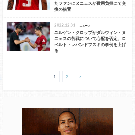
たファンにヌニェスが費用負担にて交
換の措置
2022.12.31
ニュース
ユルゲン・クロップがダルウィン・ヌ
ニェスの苦戦について心配を否定、ロ
ベルト・レバンドフスキの事例を上げ
る
1
2
>