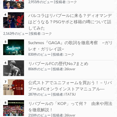
2,955件のビュー
|
投稿者:
コーク
バルコラはリバプールに来る？ディオマンデ
はどうなる？PSGサポと移籍の噂について話
してみた
2,162件のビュー
|
投稿者:
コーク
Suchmos『GAGA』の歌詞を徹底考察 ~ガリ
レオ・ガリレイ説~
830件のビュー
|
投稿者:
コーク
リバプールFCの歴代No.7まとめ
806件のビュー
|
投稿者:
26lover
公式ストアでユニフォームを買おう！－リバ
プールFCオンラインストアマニュアル―
287件のビュー
|
投稿者:
ITATSU
リバプールの「KOP」って何？ 由来や用法
を徹底解説！
210件のビュー
|
投稿者:
26lover