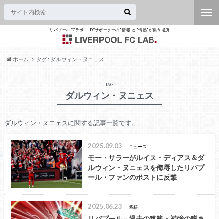
リバプールFCラボ – LFCサポーターの"情報"と"情熱"が集う場所
ホーム
タグ : ダルウィン・ヌニェス
TAG
ダルウィン・ヌニェス
ダルウィン・ヌニェスに関する記事一覧です。
2025.09.03
ニュース
モー・サラーがルイス・ディアス＆ダ
ルウィン・ヌニェスを侮辱したリバプ
ール・ファンのポストに反撃
2025.06.23
移籍
リバプール – 過去の移籍・補強の噂ま