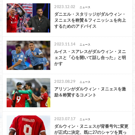
2023.12.02
ニュース
ダニエル・スタリッジがダルウィン・
ヌニェスを称賛＆フィニッシュを向上
するためのアドバイス
2023.11.14
ニュース
ルイス・スアレスがダルウィン・ヌニ
ェスと「心を開いて話し合った」と明
かす
2023.08.29
ニュース
アリソンがダルウィン・ヌニェスを激
励＆称賛するコメント
2023.07.17
ニュース
ダルウィン・ヌニェスが背番号9に変更
が正式に決定、既に27のシャツを買っ