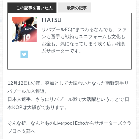
この記事を書いた人
最新の記事
ITATSU
リバプールFCにまつわるなんでも、ファ
ンも選手も戦術もユニフォームも文化も
お金も、気になってしまう浅く広い雑食
系サポーターです。
12月12日(木)夜、突如として大賑わいとなった南野選手リ
バプール加入報道。
日本人選手、さらにリバプール戦で大活躍ということで 日
本KOPは大騒ぎであります。
そんな折、なんとあのLiverpool Echoからサポーターズクラ
ブ日本支部へ