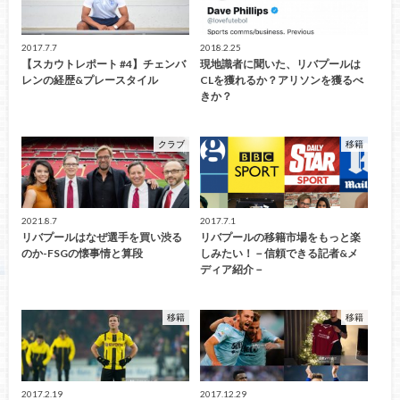
2017.7.7
2018.2.25
【スカウトレポート #4】チェンバ
現地識者に聞いた、リバプールは
レンの経歴&プレースタイル
CLを獲れるか？アリソンを獲るべ
きか？
クラブ
移籍
2021.8.7
2017.7.1
リバプールはなぜ選手を買い渋る
リバプールの移籍市場をもっと楽
のか-FSGの懐事情と算段
しみたい！－信頼できる記者&メ
ディア紹介－
移籍
移籍
2017.2.19
2017.12.29