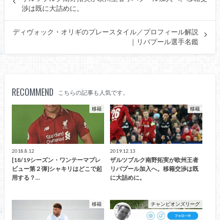
渉は既に大詰めに。
ディヴォック・オリギのプレースタイル／プロフィール解説
｜リバプール選手名鑑
RECOMMEND
こちらの記事も人気です。
移籍
移籍
2018.8.12
2019.12.13
[18/19シーズン・ワンテーマプレ
ザルツブルク南野拓実が欧州王者
ビュー第２弾]シャキリはどこで起
リバプール加入へ。移籍交渉は既
用する？…
に大詰めに。
移籍
チャンピオンズリーグ