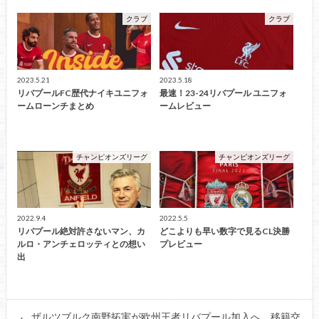
クラブ
クラブ
2023.5.21
2023.5.18
リバプールFC歴代ナイキユニフォ
最速！23-24リバプール ユニフォ
ームローンチまとめ
ームレビュー
チャンピオンズリーグ
チャンピオンズリーグ
2022.9.4
2022.5.5
リバプール絶対許さないマン、カ
どこよりも早い数字で見るCL決勝
ルロ・アンチェロッティとの想い
プレビュー
出
ザルツブルク南野拓実が欧州王者リバプール加入へ。移籍交