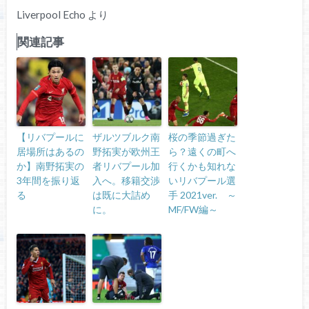
Liverpool Echo より
関連記事
【リバプールに
ザルツブルク南
桜の季節過ぎた
居場所はあるの
野拓実が欧州王
ら？遠くの町へ
か】南野拓実の
者リバプール加
行くかも知れな
3年間を振り返
入へ。移籍交渉
いリバプール選
る
は既に大詰め
手 2021ver. ～
に。
MF/FW編～