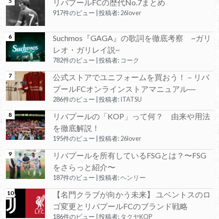
リバプールFCの歴代No.7まとめ
917件のビュー
|
投稿者:
26lover
Suchmos『GAGA』の歌詞を徹底考察 ~ガリ
レオ・ガリレイ説~
782件のビュー
|
投稿者:
コーク
公式ストアでユニフォームを買おう！－リバ
プールFCオンラインストアマニュアル―
286件のビュー
|
投稿者:
ITATSU
リバプールの「KOP」って何？ 由来や用法
を徹底解説！
195件のビュー
|
投稿者:
26lover
リバプールを所有しているFSGとは？〜FSG
をさらっと紹介〜
187件のビュー
|
投稿者:
ヘンリー
【名門クラブが向かう未来】 ユベントスのロ
ゴ変更とリバプールFCのブランド戦略
186件のビュー
|
投稿者:
タクヤKOP