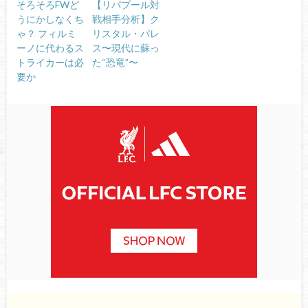
そろそろFWど
【リバプール対
うにかしなくち
戦相手分析】ク
ゃ？ フィルミ
リスタル・パレ
ーノに代わるス
ス〜現代に蘇っ
トライカーは必
た“恐竜”〜
要か