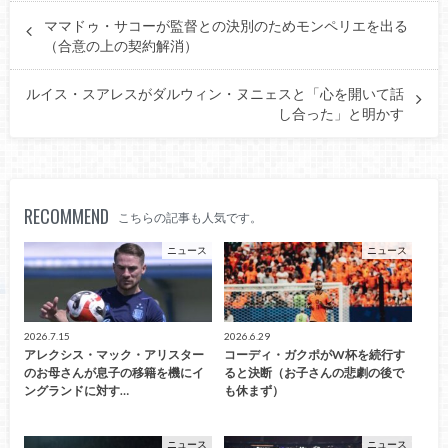
ママドゥ・サコーが監督との決別のためモンペリエを出る
（合意の上の契約解消）
ルイス・スアレスがダルウィン・ヌニェスと「心を開いて話
し合った」と明かす
RECOMMEND
こちらの記事も人気です。
ニュース
ニュース
2026.7.15
2026.6.29
アレクシス・マック・アリスター
コーディ・ガクポがW杯を続行す
のお母さんが息子の移籍を機にイ
ると決断（お子さんの悲劇の後で
ングランドに対す…
も休まず）
ニュース
ニュース