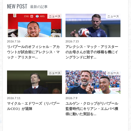
NEW POST
最新の記事
ニュース
ニュース
2026.7.16
2026.7.15
リバプールのオフィシャル・アカ
アレクシス・マック・アリスター
ウントが試合前にアレクシス・マ
のお母さんが息子の移籍を機にイ
ック・アリスター…
ングランドに対す…
ニュース
ニュース
2026.7.11
2026.7.9
マイクル・エドワーズ（リバプー
ユルゲン・クロップがリバプール
ルCEO）が退陣
監督時代にキリアン・エムバペ獲
得に動いた実話を…