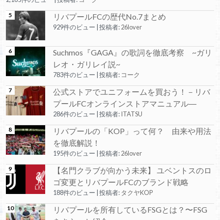
リバプールFCの歴代No.7まとめ
929件のビュー
|
投稿者:
26lover
Suchmos『GAGA』の歌詞を徹底考察 ~ガリ
レオ・ガリレイ説~
783件のビュー
|
投稿者:
コーク
公式ストアでユニフォームを買おう！－リバ
プールFCオンラインストアマニュアル―
286件のビュー
|
投稿者:
ITATSU
リバプールの「KOP」って何？ 由来や用法
を徹底解説！
195件のビュー
|
投稿者:
26lover
【名門クラブが向かう未来】 ユベントスのロ
ゴ変更とリバプールFCのブランド戦略
188件のビュー
|
投稿者:
タクヤKOP
リバプールを所有しているFSGとは？〜FSG