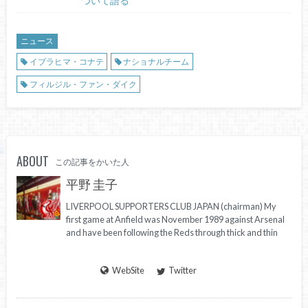
ついて語る
ニュース
イブラヒマ・コナテ
ナショナルチーム
フィルジル・ファン・ダイク
ABOUT
この記事をかいた人
平野 圭子
LIVERPOOL SUPPORTERS CLUB JAPAN (chairman) My
first game at Anfield was November 1989 against Arsenal
and have been following the Reds through thick and thin
WebSite
Twitter