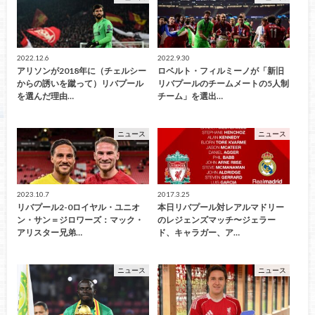
2022.12.6
2022.9.30
アリソンが2018年に（チェルシー
ロベルト・フィルミーノが「新旧
からの誘いを蹴って）リバプール
リバプールのチームメートの5人制
を選んだ理由…
チーム」を選出…
ニュース
ニュース
2023.10.7
2017.3.25
リバプール2-0ロイヤル・ユニオ
本日リバプール対レアルマドリー
ン・サン＝ジロワーズ：マック・
のレジェンズマッチ〜ジェラー
アリスター兄弟…
ド、キャラガー、ア…
ニュース
ニュース