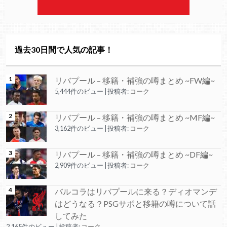
過去30日間で人気の記事！
リバプール – 移籍・補強の噂まとめ ~FW編~
5,444件のビュー
|
投稿者:
コーク
リバプール – 移籍・補強の噂まとめ ~MF編~
3,162件のビュー
|
投稿者:
コーク
リバプール – 移籍・補強の噂まとめ ~DF編~
2,909件のビュー
|
投稿者:
コーク
バルコラはリバプールに来る？ディオマンデ
はどうなる？PSGサポと移籍の噂について話
してみた
2,165件のビュー
|
投稿者:
コーク