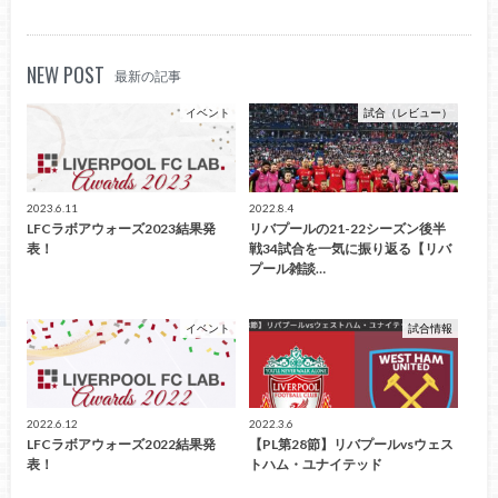
NEW POST
最新の記事
イベント
試合（レビュー）
2023.6.11
2022.8.4
LFCラボアウォーズ2023結果発
リバプールの21-22シーズン後半
表！
戦34試合を一気に振り返る【リバ
プール雑談…
イベント
試合情報
2022.6.12
2022.3.6
LFCラボアウォーズ2022結果発
【PL第28節】リバプールvsウェス
表！
トハム・ユナイテッド