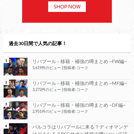
過去30日間で人気の記事！
リバプール – 移籍・補強の噂まとめ ~FW編~
5,619件のビュー
|
投稿者:
コーク
リバプール – 移籍・補強の噂まとめ ~MF編~
3,272件のビュー
|
投稿者:
コーク
リバプール – 移籍・補強の噂まとめ ~DF編~
2,951件のビュー
|
投稿者:
コーク
バルコラはリバプールに来る？ディオマンデ
はどうなる？PSGサポと移籍の噂について話