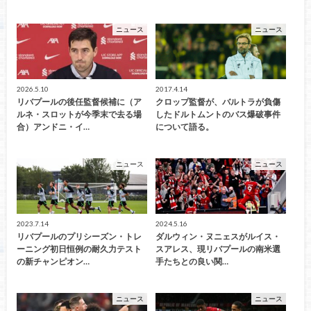
ニュース
ニュース
2026.5.10
2017.4.14
リバプールの後任監督候補に（ア
クロップ監督が、バルトラが負傷
ルネ・スロットが今季末で去る場
したドルトムントのバス爆破事件
合）アンドニ・イ…
について語る。
ニュース
ニュース
2023.7.14
2024.5.16
リバプールのプリシーズン・トレ
ダルウィン・ヌニェスがルイス・
ーニング初日恒例の耐久力テスト
スアレス、現リバプールの南米選
の新チャンピオン…
手たちとの良い関…
ニュース
ニュース