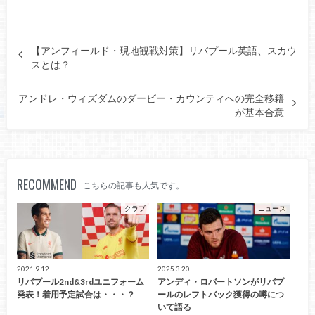
【アンフィールド・現地観戦対策】リバプール英語、スカウ
スとは？
アンドレ・ウィズダムのダービー・カウンティへの完全移籍
が基本合意
RECOMMEND
こちらの記事も人気です。
クラブ
ニュース
2021.9.12
2025.3.20
リバプール2nd&3rdユニフォーム
アンディ・ロバートソンがリバプ
発表！着用予定試合は・・・？
ールのレフトバック獲得の噂につ
いて語る