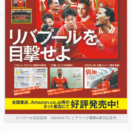
リバプール完全読本 2024/25プレミアリーグ優勝&来日記念号