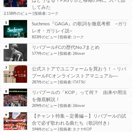
してみた
2,158件のビュー
|
投稿者:
コーク
Suchmos『GAGA』の歌詞を徹底考察 ~ガリ
レオ・ガリレイ説~
823件のビュー
|
投稿者:
コーク
リバプールFCの歴代No.7まとめ
577件のビュー
|
投稿者:
26lover
公式ストアでユニフォームを買おう！－リバ
プールFCオンラインストアマニュアル―
287件のビュー
|
投稿者:
ITATSU
リバプールの「KOP」って何？ 由来や用法
を徹底解説！
209件のビュー
|
投稿者:
26lover
【チャント特集～定番編～】リバプールの試
合で必ず歌われる曲たち（歌詞付き）
194件のビュー
|
投稿者:
タクヤKOP