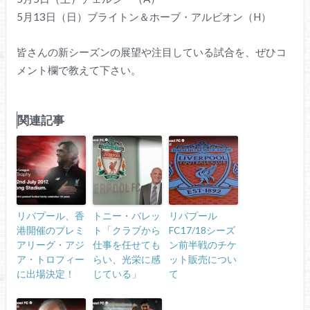
5月13日（日）ブライトン＆ホーブ・アルビオン（H）
皆さんの新シーズンの展望や注目している試合を、ぜひコ
メント欄で教えて下さい。
関連記事
リバプール、香
トニー・バレッ
リバプール
港開催のプレミ
ト「クラブから
FC17/18シーズ
アリーグ・アジ
仕事を任せても
ン前半戦のチケ
ア・トロフィー
らい、光栄に感
ット販売につい
に出場決定！
じている」
て