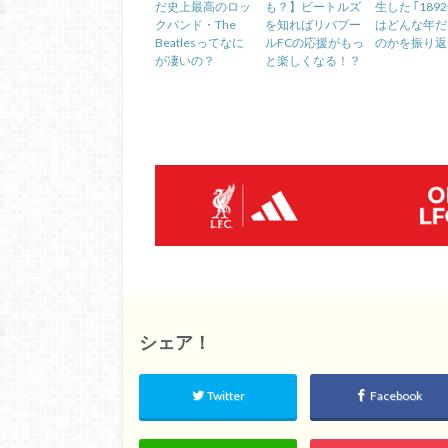
だ史上最高のロッ
も？】ビートルズ
生した ｢189
クバンド・The
を知ればリバプー
はどんな年だ
Beatlesってなに
ルFCの応援がもっ
のかを振り返
が凄いの？
と楽しくなる！？
シェア！
Twitter
Facebook