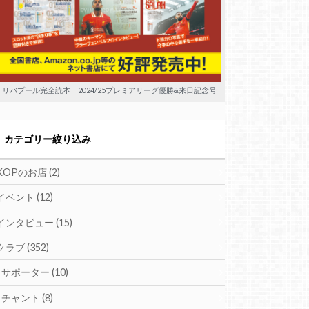
リバプール完全読本 2024/25プレミアリーグ優勝&来日記念号
カテゴリー絞り込み
KOPのお店
(2)
イベント
(12)
インタビュー
(15)
クラブ
(352)
サポーター
(10)
チャント
(8)