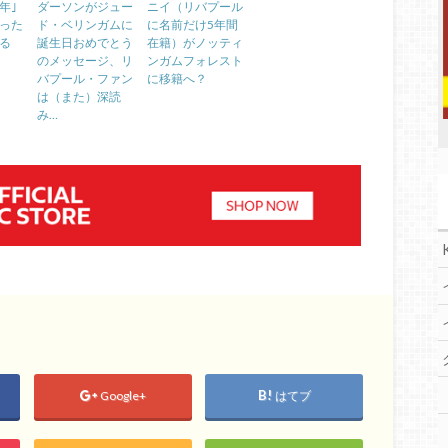
2年｣
ダーソンがジュー
ニイ（リバプール
った
ド・ベリンガムに
に名前だけ5年間
る
誕生日おめでとう
在籍）がノッティ
のメッセージ、リ
ンガムフォレスト
バプール・ファン
に移籍へ？
は（また）深読
み…
Google+
はてブ