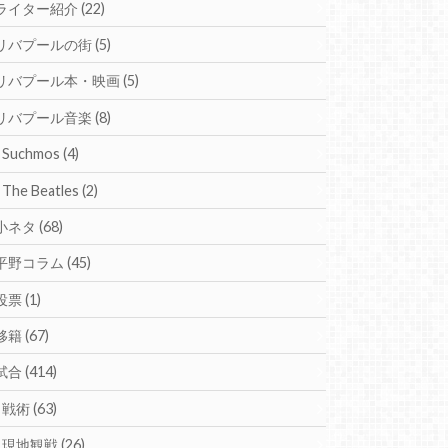
ライター紹介
(22)
リバプールの街
(5)
リバプール本・映画
(5)
リバプール音楽
(8)
Suchmos
(4)
The Beatles
(2)
小ネタ
(68)
平野コラム
(45)
投票
(1)
移籍
(67)
試合
(414)
戦術
(63)
現地観戦
(26)