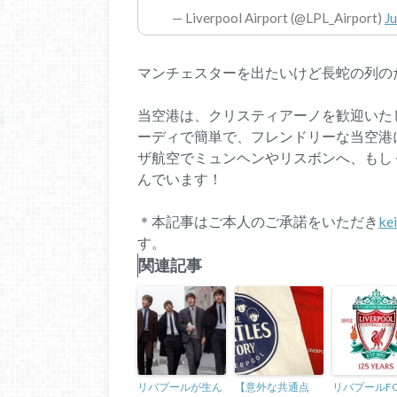
— Liverpool Airport (@LPL_Airport)
Ju
マンチェスターを出たいけど長蛇の列の
当空港は、クリスティアーノを歓迎いた
ーディで簡単で、フレンドリーな当空港
ザ航空でミュンヘンやリスボンへ、もし
んでいます！
＊本記事はご本人のご承諾をいただき
ke
す。
関連記事
リバプールが生ん
【意外な共通点
リバプールF