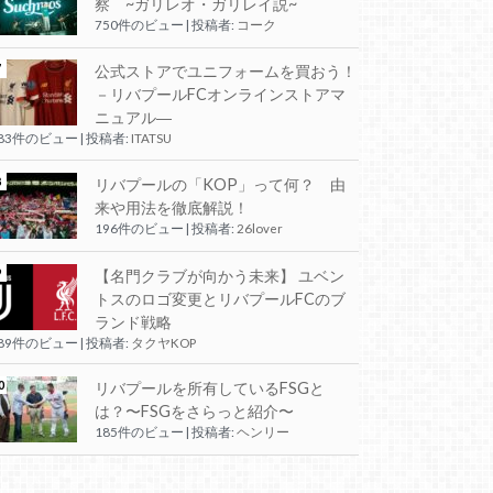
察 ~ガリレオ・ガリレイ説~
750件のビュー
|
投稿者:
コーク
公式ストアでユニフォームを買おう！
－リバプールFCオンラインストアマ
ニュアル―
283件のビュー
|
投稿者:
ITATSU
リバプールの「KOP」って何？ 由
来や用法を徹底解説！
196件のビュー
|
投稿者:
26lover
【名門クラブが向かう未来】 ユベン
トスのロゴ変更とリバプールFCのブ
ランド戦略
189件のビュー
|
投稿者:
タクヤKOP
リバプールを所有しているFSGと
は？〜FSGをさらっと紹介〜
185件のビュー
|
投稿者:
ヘンリー