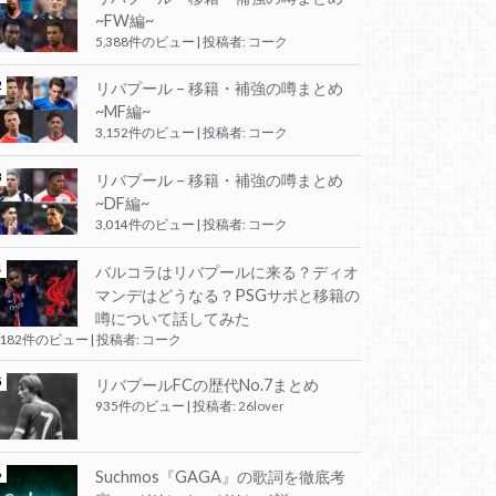
~FW編~
5,388件のビュー
|
投稿者:
コーク
リバプール – 移籍・補強の噂まとめ
~MF編~
3,152件のビュー
|
投稿者:
コーク
リバプール – 移籍・補強の噂まとめ
~DF編~
3,014件のビュー
|
投稿者:
コーク
バルコラはリバプールに来る？ディオ
マンデはどうなる？PSGサポと移籍の
噂について話してみた
,182件のビュー
|
投稿者:
コーク
リバプールFCの歴代No.7まとめ
935件のビュー
|
投稿者:
26lover
Suchmos『GAGA』の歌詞を徹底考