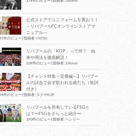
374件のビュー
|
投稿者:
26lover
公式ストアでユニフォームを買おう！
－リバプールFCオンラインストアマ
ニュアル―
287件のビュー
|
投稿者:
ITATSU
リバプールの「KOP」って何？ 由
来や用法を徹底解説！
209件のビュー
|
投稿者:
26lover
【チャント特集～定番編～】リバプー
ルの試合で必ず歌われる曲たち（歌詞
付き）
194件のビュー
|
投稿者:
タクヤKOP
リバプールを所有しているFSGと
は？〜FSGをさらっと紹介〜
190件のビュー
|
投稿者:
ヘンリー