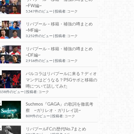
~FW編~
5,547件のビュー
|
投稿者:
コーク
リバプール – 移籍・補強の噂まとめ
~MF編~
3,252件のビュー
|
投稿者:
コーク
リバプール – 移籍・補強の噂まとめ
~DF編~
2,916件のビュー
|
投稿者:
コーク
バルコラはリバプールに来る？ディオ
マンデはどうなる？PSGサポと移籍の
噂について話してみた
,158件のビュー
|
投稿者:
コーク
Suchmos『GAGA』の歌詞を徹底考
察 ~ガリレオ・ガリレイ説~
809件のビュー
|
投稿者:
コーク
リバプールFCの歴代No.7まとめ