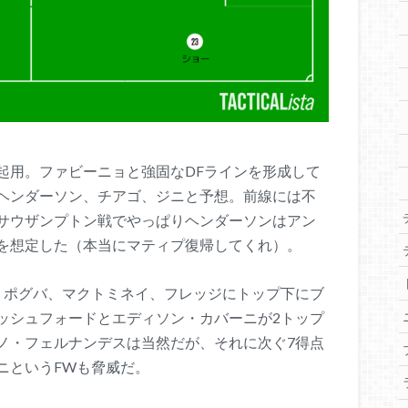
起用。ファビーニョと強固なDFラインを形成して
ヘンダーソン、チアゴ、ジニと予想。前線には不
サウザンプトン戦でやっぱりヘンダーソンはアン
を想定した（本当にマティプ復帰してくれ）。
。ポグバ、マクトミネイ、フレッジにトップ下にブ
ッシュフォードとエディソン・カバーニが2トップ
ノ・フェルナンデスは当然だが、それに次ぐ7得点
ニというFWも脅威だ。