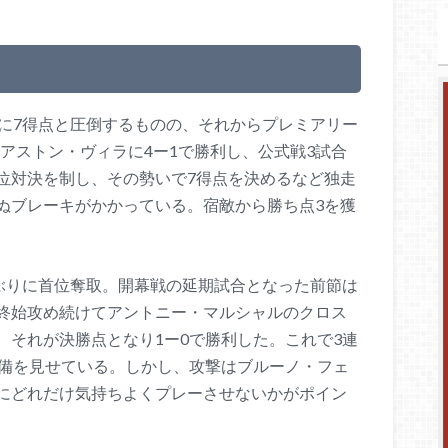
スに7得点と圧倒するものの、それからプレミアリー
でアストン・ヴィラに4ー1で勝利し、公式戦3試合
位対決を制し、その勢いで7得点を決めるなど独走
ぬブレーキがかかっている。宿敵から勝ち点3を獲
年ぶりに首位奪取。開幕戦の延期試合となった前節は
終始攻め続けてアントニー・マルシャルのクロス
、それが決勝点となり1ー0で勝利した。これで3連
守備を見せている。しかし、攻撃はブルーノ・フェ
にどれだけ気持ちよくプレーさせないかがポイン