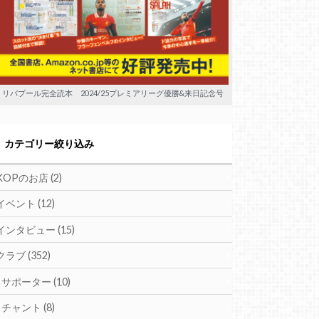
リバプール完全読本 2024/25プレミアリーグ優勝&来日記念号
カテゴリー絞り込み
KOPのお店
(2)
イベント
(12)
インタビュー
(15)
クラブ
(352)
サポーター
(10)
チャント
(8)