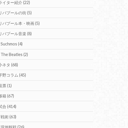
ライター紹介
(22)
リバプールの街
(5)
リバプール本・映画
(5)
リバプール音楽
(8)
Suchmos
(4)
The Beatles
(2)
小ネタ
(68)
平野コラム
(45)
投票
(1)
移籍
(67)
試合
(414)
戦術
(63)
現地観戦
(26)