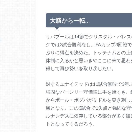
大勝から一転…
リバプールは14節でクリスタル・パレ
グでは3試合勝利なし。FAカップ3回戦
ぶりに得点を決めた。トッテナムとの上
体制に入るかと思いきやここに来て思わ
得して再び勢いを取り戻したい。
対するユナイテッドは11試合無敗で3
強固なバーンリー守備陣に手を焼くも、
からポール・ポグバがミドルを突き刺し
勝となり、この3試合で1失点と強固な
ルナンデスに依存している部分が多く彼
トとなってくるだろう。