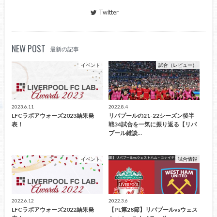
Twitter
NEW POST
最新の記事
イベント
試合（レビュー）
2023.6.11
2022.8.4
LFCラボアウォーズ2023結果発
リバプールの21-22シーズン後半
表！
戦34試合を一気に振り返る【リバ
プール雑談…
イベント
試合情報
2022.6.12
2022.3.6
LFCラボアウォーズ2022結果発
【PL第28節】リバプールvsウェス