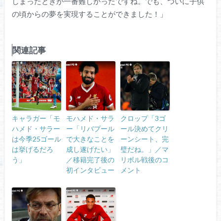
しまったときが一番難しかったですね。でも、ついに子供
の頃からの夢を実現することができました！」
関連記事
キャラガー「モ
モハメド・サラ
クロップ「3ゴ
ハメド・サラー
ー「リバプール
ール決めてクリ
は今季25ゴール
で大きなことを
ーンシート、完
は挙げるだろ
成し遂げたい」
璧だね。」／マ
う」
／移籍完了後の
リボル戦後のコ
初インタビュー
メント