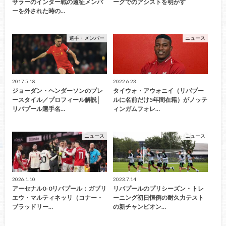
サラーのインター戦の遠征メンバ
ーグでのアシストを明かす
ーを外された時の…
選手・メンバー
ニュース
2017.5.18
2022.6.23
ジョーダン・ヘンダーソンのプレ
タイウォ・アウォニイ（リバプー
ースタイル／プロフィール解説│
ルに名前だけ5年間在籍）がノッテ
リバプール選手名…
ィンガムフォレ…
ニュース
ニュース
2026.1.10
2023.7.14
アーセナル0-0リバプール：ガブリ
リバプールのプリシーズン・トレ
エウ・マルティネッリ（コナー・
ーニング初日恒例の耐久力テスト
ブラッドリー…
の新チャンピオン…