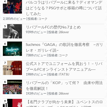
バルコラはリバプールに来る？ディオマンデ
はどうなる？PSGサポと移籍の噂について話
してみた
2,185件のビュー
|
投稿者:
コーク
リバプールFCの歴代No.7まとめ
939件のビュー
|
投稿者:
26lover
Suchmos『GAGA』の歌詞を徹底考察 ~ガリ
レオ・ガリレイ説~
738件のビュー
|
投稿者:
コーク
公式ストアでユニフォームを買おう！－リバ
プールFCオンラインストアマニュアル―
198件のビュー
|
投稿者:
ITATSU
リバプールの「KOP」って何？ 由来や用法
を徹底解説！
192件のビュー
|
投稿者:
26lover
【名門クラブが向かう未来】 ユベントスのロ