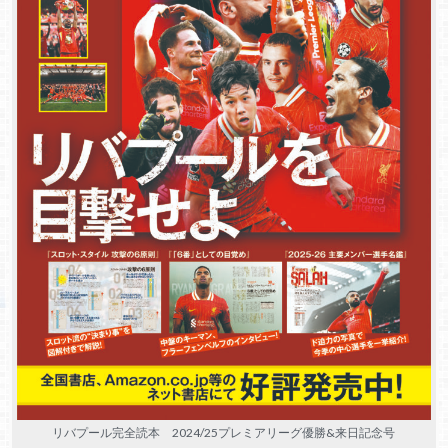
リバプール完全読本 2024/25プレミアリーグ優勝&来日記念号