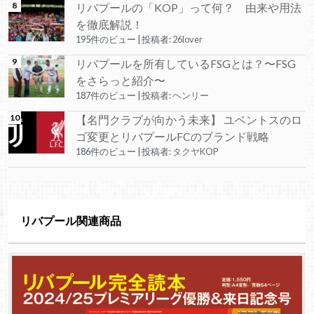
リバプールの「KOP」って何？ 由来や用法
を徹底解説！
195件のビュー
|
投稿者:
26lover
リバプールを所有しているFSGとは？〜FSG
をさらっと紹介〜
187件のビュー
|
投稿者:
ヘンリー
【名門クラブが向かう未来】 ユベントスのロ
ゴ変更とリバプールFCのブランド戦略
186件のビュー
|
投稿者:
タクヤKOP
リバプール関連商品