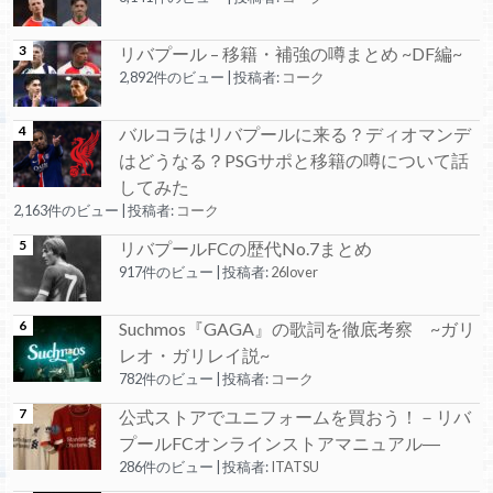
リバプール – 移籍・補強の噂まとめ ~DF編~
2,892件のビュー
|
投稿者:
コーク
バルコラはリバプールに来る？ディオマンデ
はどうなる？PSGサポと移籍の噂について話
してみた
2,163件のビュー
|
投稿者:
コーク
リバプールFCの歴代No.7まとめ
917件のビュー
|
投稿者:
26lover
Suchmos『GAGA』の歌詞を徹底考察 ~ガリ
レオ・ガリレイ説~
782件のビュー
|
投稿者:
コーク
公式ストアでユニフォームを買おう！－リバ
プールFCオンラインストアマニュアル―
286件のビュー
|
投稿者:
ITATSU