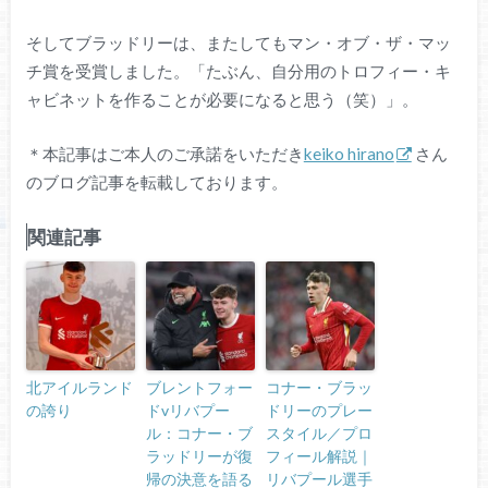
そしてブラッドリーは、またしてもマン・オブ・ザ・マッ
チ賞を受賞しました。「たぶん、自分用のトロフィー・キ
ャビネットを作ることが必要になると思う（笑）」。
＊本記事はご本人のご承諾をいただき
keiko hirano
さん
のブログ記事を転載しております。
関連記事
北アイルランド
ブレントフォー
コナー・ブラッ
の誇り
ドvリバプー
ドリーのプレー
ル：コナー・ブ
スタイル／プロ
ラッドリーが復
フィール解説｜
帰の決意を語る
リバプール選手