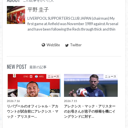
この記事をかいた人
平野 圭子
LIVERPOOL SUPPORTERS CLUB JAPAN (chairman) My
first game at Anfield was November 1989 against Arsenal
and have been following the Reds through thick and thin
WebSite
Twitter
NEW POST
最新の記事
ニュース
ニュース
2026.7.16
2026.7.15
リバプールのオフィシャル・アカ
アレクシス・マック・アリスター
ウントが試合前にアレクシス・マ
のお母さんが息子の移籍を機にイ
ック・アリスター…
ングランドに対す…