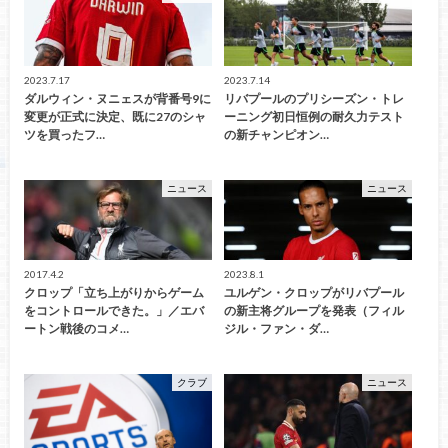
2023.7.17
2023.7.14
ダルウィン・ヌニェスが背番号9に
リバプールのプリシーズン・トレ
変更が正式に決定、既に27のシャ
ーニング初日恒例の耐久力テスト
ツを買ったフ…
の新チャンピオン…
ニュース
ニュース
2017.4.2
2023.8.1
クロップ「立ち上がりからゲーム
ユルゲン・クロップがリバプール
をコントロールできた。」／エバ
の新主将グループを発表（フィル
ートン戦後のコメ…
ジル・ファン・ダ…
クラブ
ニュース