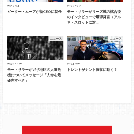
2017.3.4
2025.12.7
ピーター・ムーアが新CEOに就任
モー・サラーがリーズ戦の試合後
のインタビューで爆弾発言（アル
ネ・スロットに対…
ニュース
ニュース
2023.10.21
2024.9.21
モー・サラーがガザ地区の人道危
トレントがナント買収に動く？
機についてメッセージ「人命を最
優先すべき」