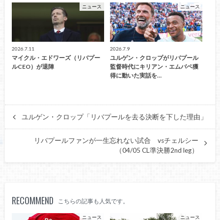
ニュース
ニュース
2026.7.11
2026.7.9
マイクル・エドワーズ（リバプー
ユルゲン・クロップがリバプール
ルCEO）が退陣
監督時代にキリアン・エムバペ獲
得に動いた実話を…
ユルゲン・クロップ「リバプールを去る決断を下した理由」
リバプールファンが一生忘れない試合 vsチェルシー
（04/05 CL準決勝2nd leg）
RECOMMEND
こちらの記事も人気です。
ニュース
ニュース