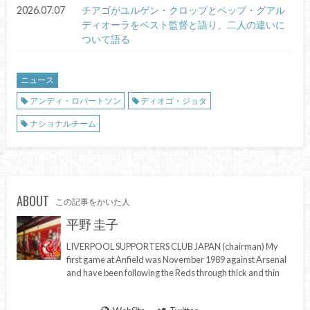
2026.07.07
チアゴがユルゲン・クロップとペップ・グアル
ディオーラをベスト監督と語り、二人の違いに
ついて語る
ニュース
アンディ・ロバートソン
ディオゴ・ジョタ
ナショナルチーム
ABOUT
この記事をかいた人
平野 圭子
LIVERPOOL SUPPORTERS CLUB JAPAN (chairman) My
first game at Anfield was November 1989 against Arsenal
and have been following the Reds through thick and thin