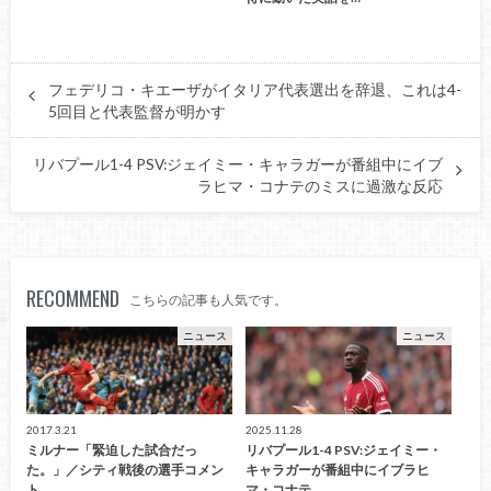
フェデリコ・キエーザがイタリア代表選出を辞退、これは4-
5回目と代表監督が明かす
リバプール1-4 PSV:ジェイミー・キャラガーが番組中にイブ
ラヒマ・コナテのミスに過激な反応
RECOMMEND
こちらの記事も人気です。
ニュース
ニュース
2017.3.21
2025.11.28
ミルナー「緊迫した試合だっ
リバプール1-4 PSV:ジェイミー・
た。」／シティ戦後の選手コメン
キャラガーが番組中にイブラヒ
ト
マ・コナテ…