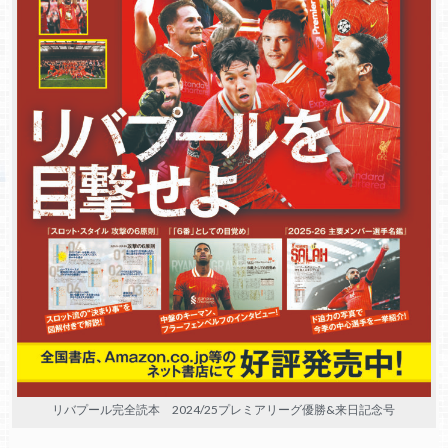
リバプール完全読本 2024/25プレミアリーグ優勝&来日記念号