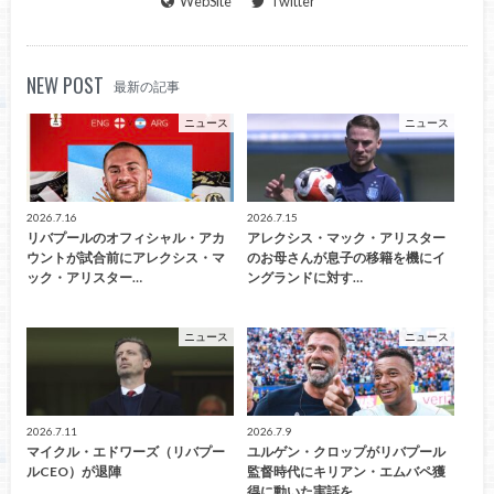
WebSite
Twitter
NEW POST
最新の記事
ニュース
ニュース
2026.7.16
2026.7.15
リバプールのオフィシャル・アカ
アレクシス・マック・アリスター
ウントが試合前にアレクシス・マ
のお母さんが息子の移籍を機にイ
ック・アリスター…
ングランドに対す…
ニュース
ニュース
2026.7.11
2026.7.9
マイクル・エドワーズ（リバプー
ユルゲン・クロップがリバプール
ルCEO）が退陣
監督時代にキリアン・エムバペ獲
得に動いた実話を…