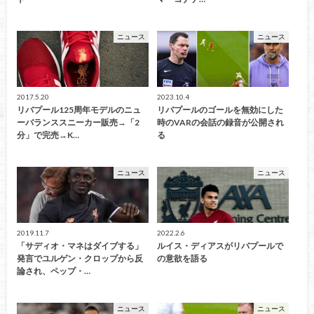
ニュース
ニュース
2017.5.20
2023.10.4
リバプール125周年モデルのニュ
リバプールのゴールを無効にした
ーバランススニーカー販売→「2
時のVARの会話の録音が公開され
分」で完売→K…
る
ニュース
ニュース
2019.11.7
2022.2.6
「サディオ・マネはダイブする」
ルイス・ディアスがリバプールで
発言でユルゲン・クロップから反
の意欲を語る
論され、ペップ・…
ニュース
ニュース