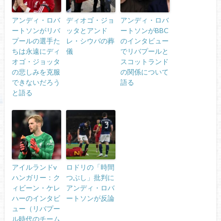
アンディ・ロバ
ディオゴ・ジョ
アンディ・ロバ
ートソンがリバ
ッタとアンド
ートソンがBBC
プールの選手た
レ・シウバの葬
のインタビュー
ちは永遠にディ
儀
でリバプールと
オゴ・ジョッタ
スコットランド
の悲しみを克服
の関係について
できないだろう
語る
と語る
アイルランドv
ロドリの「時間
ハンガリー：ク
つぶし」批判に
ィビーン・ケレ
アンディ・ロバ
ハーのインタビ
ートソンが反論
ュー（リバプー
ル時代のチーム