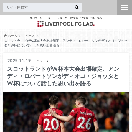
リバプールFCラボ – LFCサポーターの"情報"と"情熱"が集う場所
ホーム
ニュース
スコットランドがW杯本大会出場確定、アンディ・ロバートソンがディオゴ・ジョッ
タとW杯について話した思い出を語る
2025.11.19
ニュース
スコットランドがW杯本大会出場確定、アン
ディ・ロバートソンがディオゴ・ジョッタと
W杯について話した思い出を語る