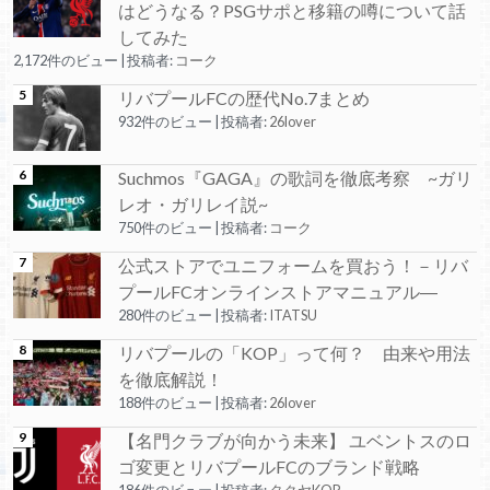
はどうなる？PSGサポと移籍の噂について話
してみた
2,172件のビュー
|
投稿者:
コーク
リバプールFCの歴代No.7まとめ
932件のビュー
|
投稿者:
26lover
Suchmos『GAGA』の歌詞を徹底考察 ~ガリ
レオ・ガリレイ説~
750件のビュー
|
投稿者:
コーク
公式ストアでユニフォームを買おう！－リバ
プールFCオンラインストアマニュアル―
280件のビュー
|
投稿者:
ITATSU
リバプールの「KOP」って何？ 由来や用法
を徹底解説！
188件のビュー
|
投稿者:
26lover
【名門クラブが向かう未来】 ユベントスのロ
ゴ変更とリバプールFCのブランド戦略
186件のビュー
|
投稿者:
タクヤKOP