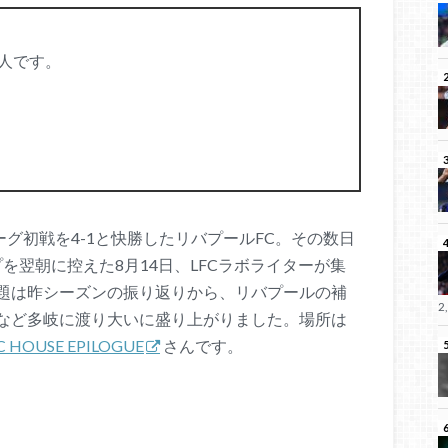
人です。
リーグ初戦を4-1と快勝したリバプールFC。その数日
を翌朝に控えた8月14日、LFCラボライターが集
題は昨シーズンの振り返りから、リバプールの補
2
など多岐に渡り大いに盛り上がりました。場所は
C HOUSE EPILOGUE
さんです。