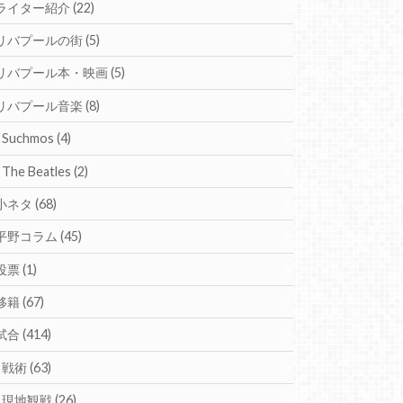
ライター紹介
(22)
リバプールの街
(5)
リバプール本・映画
(5)
リバプール音楽
(8)
Suchmos
(4)
The Beatles
(2)
小ネタ
(68)
平野コラム
(45)
投票
(1)
移籍
(67)
試合
(414)
戦術
(63)
現地観戦
(26)