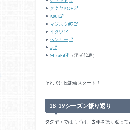
グラッド
タクヤKOP
Kaul
マジスタ#7
イタツ
ヘンリー
0
Mizuki
（読者代表）
それでは座談会スタート！
18-19シーズン振り返り
タクヤ：
ではまずは、去年を振り返って