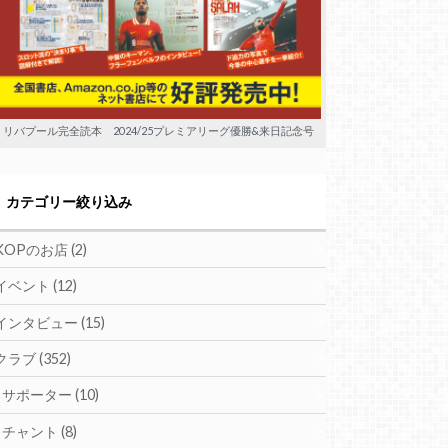
リバプール完全読本 2024/25プレミアリーグ優勝&来日記念号
カテゴリー絞り込み
KOPのお店
(2)
イベント
(12)
インタビュー
(15)
クラブ
(352)
サポーター
(10)
チャント
(8)