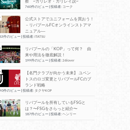
察 ~ガリレオ・ガリレイ説~
760件のビュー
|
投稿者:
コーク
公式ストアでユニフォームを買おう！
－リバプールFCオンラインストアマ
ニュアル―
283件のビュー
|
投稿者:
ITATSU
リバプールの「KOP」って何？ 由
来や用法を徹底解説！
199件のビュー
|
投稿者:
26lover
【名門クラブが向かう未来】 ユベン
トスのロゴ変更とリバプールFCのブ
ランド戦略
190件のビュー
|
投稿者:
タクヤKOP
リバプールを所有しているFSGと
は？〜FSGをさらっと紹介〜
187件のビュー
|
投稿者:
ヘンリー