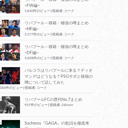
~FW編~
5,430件のビュー
|
投稿者:
コーク
リバプール – 移籍・補強の噂まとめ
~MF編~
3,177件のビュー
|
投稿者:
コーク
リバプール – 移籍・補強の噂まとめ
~DF編~
3,028件のビュー
|
投稿者:
コーク
バルコラはリバプールに来る？ディオ
マンデはどうなる？PSGサポと移籍の
噂について話してみた
,183件のビュー
|
投稿者:
コーク
リバプールFCの歴代No.7まとめ
937件のビュー
|
投稿者:
26lover
Suchmos『GAGA』の歌詞を徹底考