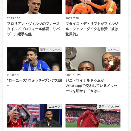
2025.6.21
2022.7.28
フロリアン・ヴィルツのプレース
マタイス・デ・リフトがフィルジ
タイル／プロフィール解説｜リバ
ル・ファン・ダイクを称賛「彼は
プール選手名鑑
驚異的」
選手・メンバー
ニュース
2020.6.8
2020.10.25
“ローニーズ” ウォッチ~ブンデス編
ジニ・ワイナルドゥムが
~
Whatsappで交わしているメッセ
ージを明かす「今は…
ニュース
選手・メンバー