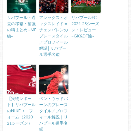
リバプール – 過
アレックス・オ
リバプールFC
去の移籍・補強
ックスレイド＝
2024-25シーズ
の噂まとめ ~MF
チェンバレンの
ン・レビュー
編~
プレースタイル
~GK&DF編~
／プロフィール
解説│リバプー
ル選手名鑑
【実物レポー
ベン・ウッドバ
ト】リバプール
ーンのプレース
のNIKEユニフ
タイル／プロフ
ォーム（2020-
ィール解説｜リ
21シーズン）
バプール選手名
鑑