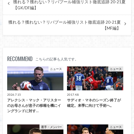
獲れる？獲れない？リバプール補強リスト徹底追跡 20-21夏
【GK/DF編】
獲れる？獲れない？リバプール補強リスト徹底追跡 20-21夏
【MF編】
RECOMMEND
こちらの記事も人気です。
ニュース
ニュース
2026.7.15
2017.4.8
アレクシス・マック・アリスター
サディオ・マネのシーズン終了が
のお母さんが息子の移籍を機にイ
確定。来季に向けて手術へ。
ングランドに対す…
選手・メンバー
ニュース