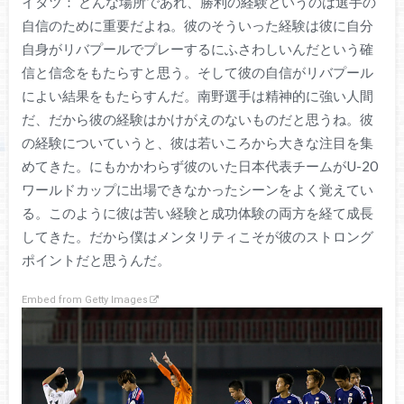
イタツ： どんな場所であれ、勝利の経験というのは選手の
自信のために重要だよね。彼のそういった経験は彼に自分
自身がリバプールでプレーするにふさわしいんだという確
信と信念をもたらすと思う。そして彼の自信がリバプール
によい結果をもたらすんだ。南野選手は精神的に強い人間
だ、だから彼の経験はかけがえのないものだと思うね。彼
の経験についていうと、彼は若いころから大きな注目を集
めてきた。にもかかわらず彼のいた日本代表チームがU-20
ワールドカップに出場できなかったシーンをよく覚えてい
る。このように彼は苦い経験と成功体験の両方を経て成長
してきた。だから僕はメンタリティこそが彼のストロング
ポイントだと思うんだ。
Embed from Getty Images