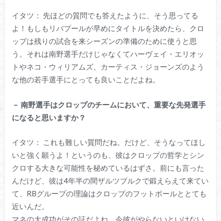
イタツ： 先ほどの質問でも答えたように、そう思ってる
よ！もしもリバプールが早めにタイトルを決めたら、クロ
ップは残りの試合を来シーズンの準備のために使うと思
う。それは南野選手だけじゃなくてハーヴェイ・エリオッ
トやネコ・ウィリアムズ、カーティス・ジョーンズのよう
な他の若手選手にとっても良いことだよね。
－
南野選手はクロップのチームにおいて、重要な先発選手
になると思いますか？
イタツ： これも難しい質問だね。だけど、そうなってほし
いと強く願うよ！というのも、彼はクロップの哲学とシン
クロする大きな可能性を秘めているはずさ。前にも言った
んだけど、彼は4年半の間ザルツブルクで鍛えらえて来てい
て、RBグループの理論はクロップのフットボールととても
近いんだ。
マネの大成功がその証だよね。今彼がやらないといけない