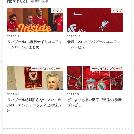
NEW POST
最新の記事
クラブ
クラブ
2023.5.21
2023.5.18
リバプールFC歴代ナイキユニフォ
最速！23-24リバプール ユニフォ
ームローンチまとめ
ームレビュー
チャンピオンズリーグ
チャンピオンズリーグ
2022.9.4
2022.5.5
リバプール絶対許さないマン、カ
どこよりも早い数字で見るCL決勝
ルロ・アンチェロッティとの想い
プレビュー
出