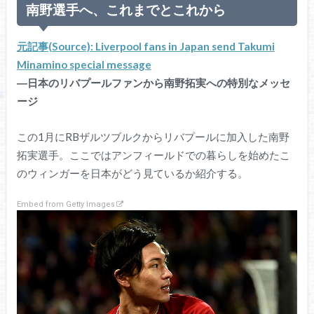
南野選手へ、これまでとこれから
元記事(Source): Liverpool fans in Japan send Takumi
Minamino special message
―日本のリバプールファンから南野拓実への特別なメッセ
ージ
この1月にRBザルツブルクからリバプールに加入した南野
拓実選手。ここではアンフィールドでの暮らしを始めたこ
のウィンガーを日本がどう見ているか紹介する。
Embed from Getty Images