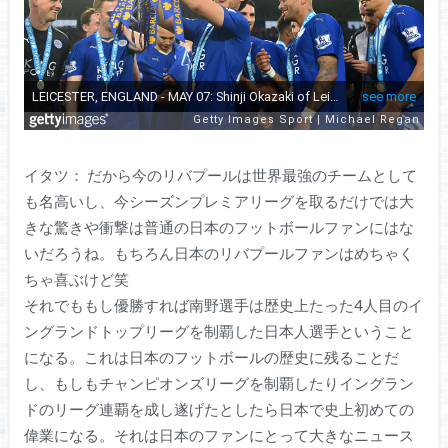
イタツ： だから今のリバプールは世界最強のチームとして
も名高いし、今シーズンプレミアリーグを取るだけでは大
きな驚きや衝撃は普通の日本のフットボールファンにはな
いだろうね。もちろん日本のリバプールファンはめちゃく
ちゃ喜ぶけど笑
それでももし優勝すれば南野選手は歴史上たった4人目のイ
ングランドトップリーグを制覇した日本人選手ということ
になる。これは日本のフットボールの歴史に残ることだ
し、もしもチャンピオンズリーグを制覇したりイングラン
ドのリーグ連覇を成し遂げたとしたら日本で史上初めての
偉業になる。それは日本のファンにとって大きなニュース