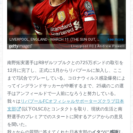
南野拓実選手はRBザルツブルクとの725万ポンドの取引を
12月に完了し、正式に1月からリバプールに加入し、ここ
まで7試合でプレーしている。コロナウィルス感染爆発によ
ってイングランドサッカーが中断するまで、25歳のこの選
手はアンフィールドで一人前になろうと努力している。
我々は
リバプールFCオフィシャルサポーターズクラブ日本
支部
(以下OLSCJ)とコンタクトを取り、現状の生活と南
野選手のプレミアでのスタートに関するアジアからの意見
を聞いた。
我々からの質問に答えてくれた日本支部の
イタツに感謝し