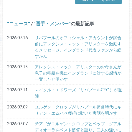
ニュース
/
選手・メンバー
の最新記事
2026.07.16
リバプールのオフィシャル・アカウントが試合
前にアレクシス・マック・アリスターを激励す
るメッセージ、イングランド代表ファンから総
すかん
2026.07.15
アレクシス・マック・アリスターのお母さんが
息子の移籍を機にイングランドに対する感情が
一変したと明かす
2026.07.11
マイクル・エドワーズ（リバプールCEO）が退
陣
2026.07.09
ユルゲン・クロップがリバプール監督時代にキ
リアン・エムバペ獲得に動いた実話を明かす
2026.07.07
チアゴがユルゲン・クロップとペップ・グアル
ディオーラをベスト監督と語り、二人の違いに