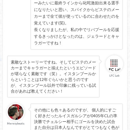
ーみたいに最終ラインから叱咤激励出来る選手
になりたいと思い、スパイクからピステのメー
カーまで全て彼が使っているのに合わせたのを
覚えています(笑)。
長くなりましたが、私の中でリバプールを応援
するきっかけとなったのは、ジェラードとキャ
ラガーですね！
素敵なストーリーですね。そしてピステのメー
カーまでキャラガーと揃えたというエピソード
が堪らなく素敵です（笑）。イスタンブールか
LFC Lab
らということは12年ぐらいかと思うのです
が、イスタンブール以外で印象に残っている試
合があれば教えてください！
その他にも色々あるのですが、 個人的にすご
く好きだったルイスガルシアが0405年CLの準
決勝でチェルシー相手にゴールを決めた試合
Meresybeats
また自分は日本人なんですがとてつもなく色が