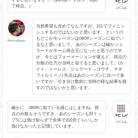
了時点。）
LFC Lab
当然希望も含めてなんですが、2位でフィニッ
シュするのではないかと思います。 というの
もどこか今シーズンは0809シーズンに似てい
Meresybeats
るなと思いまして。 あのシーズンは確かジェ
ラードがチーム得点王になったと思うのです
が、今とはフォーメーションが違えど、得点の
分散の仕方が当時と似てると思いまして。(カ
イト、トーレス、ジェラード→コウチ、マネ、
フィルミーノ) 失点はあのシーズンに比べて多
いですが、引き分け数的に当時の様な結果を残
すのではないかと思います。
確かに、0809に似ている感じはしますね。得
点の分散もそうですき、あのシーズンも対トッ
プ5には負け知らずで全体で2試合ぐらいしか
LFC Lab
負けなかったと記憶しています。