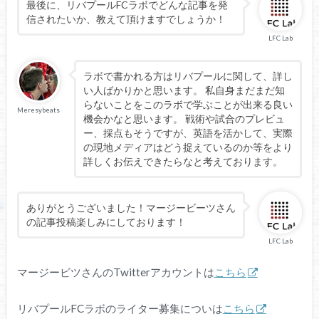
最後に、リバプールFCラボでどんな記事を発
信されたいか、教えて頂けますでしょうか！
LFC Lab
ラボで書かれる方はリバプールに関して、詳し
い人ばかりかと思います。 私自身まだまだ知
らないことをこのラボで学ぶことが出来る良い
Meresybeats
機会かなと思います。 戦術や試合のプレビュ
ー、採点もそうですが、英語を活かして、実際
の現地メディアはどう捉えているのか等をより
詳しくお伝えできたらなと考えております。
ありがとうございました！マージービーツさん
の記事投稿楽しみにしております！
LFC Lab
マージービツさんのTwitterアカウントは
こちら
リバプールFCラボのライター募集についは
こちら