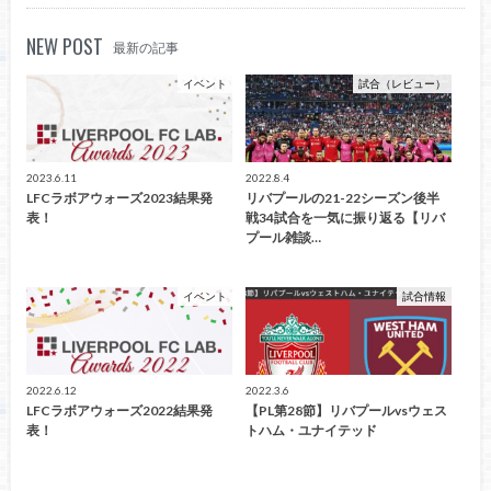
NEW POST
最新の記事
イベント
試合（レビュー）
2023.6.11
2022.8.4
LFCラボアウォーズ2023結果発
リバプールの21-22シーズン後半
表！
戦34試合を一気に振り返る【リバ
プール雑談…
イベント
試合情報
2022.6.12
2022.3.6
LFCラボアウォーズ2022結果発
【PL第28節】リバプールvsウェス
表！
トハム・ユナイテッド