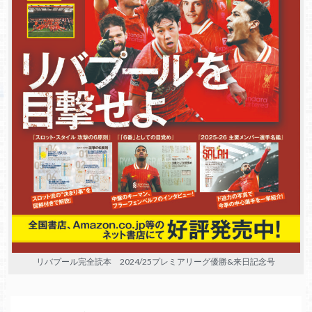
リバプール完全読本 2024/25プレミアリーグ優勝&来日記念号