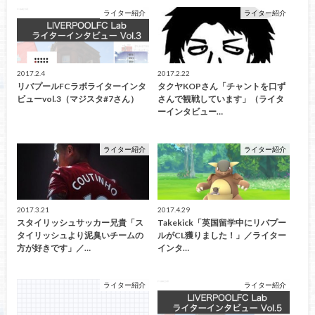
ライター紹介
ライター紹介
2017.2.4
2017.2.22
リバプールFCラボライターインタ
タクヤKOPさん「チャントを口ず
ビューvol.3（マジスタ#7さん）
さんで観戦しています」（ライタ
ーインタビュー…
ライター紹介
ライター紹介
2017.3.21
2017.4.29
スタイリッシュサッカー兄貴「ス
Takekick「英国留学中にリバプー
タイリッシュより泥臭いチームの
ルがCL獲りました！」／ライター
方が好きです」／…
インタ…
ライター紹介
ライター紹介