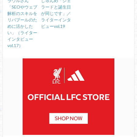
ラウルさん
しゅんめ「ジェ
「SEOやウェブ
ラードと誕生日
解析のスキルを
が同じです」／
リバプールのた
ライターインタ
めに活かした
ビューvol.19
い」（ライター
インタビュー
vol.17）