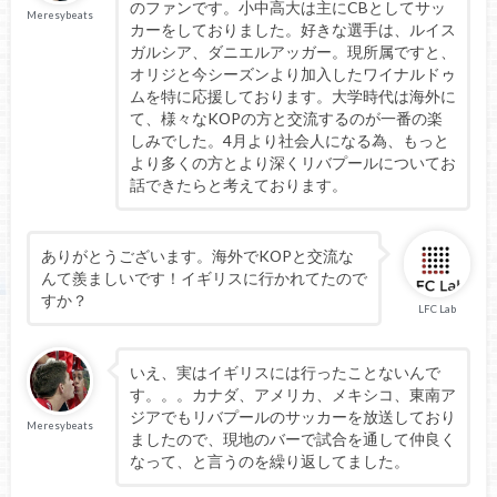
のファンです。小中高大は主にCBとしてサッ
Meresybeats
カーをしておりました。好きな選手は、ルイス
ガルシア、ダニエルアッガー。現所属ですと、
オリジと今シーズンより加入したワイナルドゥ
ムを特に応援しております。大学時代は海外に
て、様々なKOPの方と交流するのが一番の楽
しみでした。4月より社会人になる為、もっと
より多くの方とより深くリバプールについてお
話できたらと考えております。
ありがとうございます。海外でKOPと交流な
んて羨ましいです！イギリスに行かれてたので
すか？
LFC Lab
いえ、実はイギリスには行ったことないんで
す。。。カナダ、アメリカ、メキシコ、東南ア
ジアでもリバプールのサッカーを放送しており
Meresybeats
ましたので、現地のバーで試合を通して仲良く
なって、と言うのを繰り返してました。