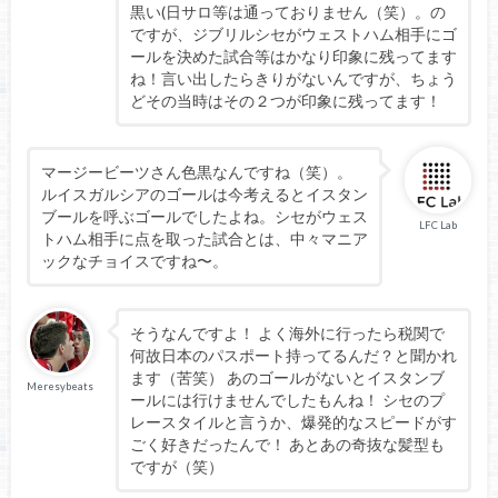
黒い(日サロ等は通っておりません（笑）。の
ですが、ジブリルシセがウェストハム相手にゴ
ールを決めた試合等はかなり印象に残ってます
ね！言い出したらきりがないんですが、ちょう
どその当時はその２つが印象に残ってます！
マージービーツさん色黒なんですね（笑）。
ルイスガルシアのゴールは今考えるとイスタン
ブールを呼ぶゴールでしたよね。シセがウェス
LFC Lab
トハム相手に点を取った試合とは、中々マニア
ックなチョイスですね〜。
そうなんですよ！ よく海外に行ったら税関で
何故日本のパスポート持ってるんだ？と聞かれ
ます（苦笑） あのゴールがないとイスタンブ
Meresybeats
ールには行けませんでしたもんね！ シセのプ
レースタイルと言うか、爆発的なスピードがす
ごく好きだったんで！ あとあの奇抜な髪型も
ですが（笑）