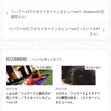
リバプールFCラボライターインタビューvol.1（liverpool.fc応
援団さん）
リバプールFCラボライターインタビューvol.3（マジスタ#7
さん）
RECOMMEND
こちらの記事も人気です。
ライター紹介
ライター紹介
2017.3.28
2017.2.25
しゅんめ「ジェラードと誕生日が
らびさん「ジェラードよりネドベ
同じです」／ライターインタビュ
ドの髪型が好き」（ライターイン
ーvol.19
タビューvol.…