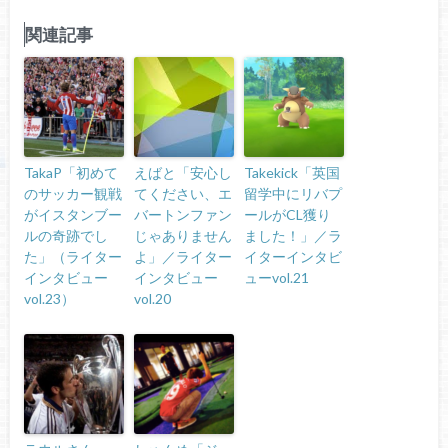
関連記事
TakaP「初めて
えばと「安心し
Takekick「英国
のサッカー観戦
てください、エ
留学中にリバプ
がイスタンブー
バートンファン
ールがCL獲り
ルの奇跡でし
じゃありません
ました！」／ラ
た」（ライター
よ」／ライター
イターインタビ
インタビュー
インタビュー
ューvol.21
vol.23）
vol.20