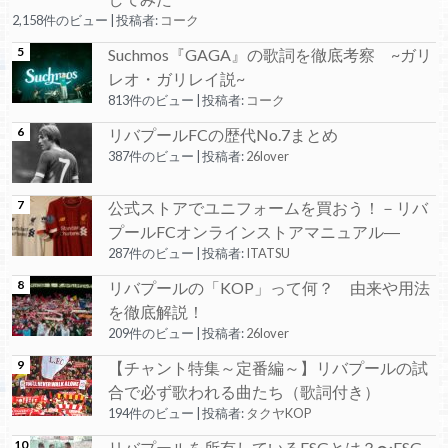
2,158件のビュー
|
投稿者:
コーク
Suchmos『GAGA』の歌詞を徹底考察 ~ガリ
レオ・ガリレイ説~
813件のビュー
|
投稿者:
コーク
リバプールFCの歴代No.7まとめ
387件のビュー
|
投稿者:
26lover
公式ストアでユニフォームを買おう！－リバ
プールFCオンラインストアマニュアル―
287件のビュー
|
投稿者:
ITATSU
リバプールの「KOP」って何？ 由来や用法
を徹底解説！
209件のビュー
|
投稿者:
26lover
【チャント特集～定番編～】リバプールの試
合で必ず歌われる曲たち（歌詞付き）
194件のビュー
|
投稿者:
タクヤKOP
リバプールを所有しているFSGとは？〜FSG