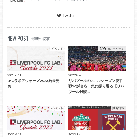
Twitter
NEW POST
最新の記事
イベント
試合（レビュー）
2023.6.11
2022.8.4
LFCラボアウォーズ2023結果発
リバプールの21-22シーズン後半
表！
戦34試合を一気に振り返る【リバ
プール雑談…
イベント
試合情報
2022.6.12
2022.3.6