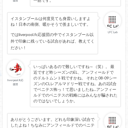
一筋です。
援団
イスタンブールは何度見ても身震いしますよ
ね！日本の南側、暖かそうで羨ましいです。
LFC Lab
ではliverpool.fc応援団の中でイスタンブール以
外で印象に残っている試合があれば、教えてく
ださい！
いっぱいあるので難しいですね～（笑）。 最
近ですど昨シーズンのEL、アンフィールドで
のドルトムント戦ですかね。 それと08-09シー
liverpool.fc応
ズンのCLレアルマドリー戦ですね。あの2試合
援団
でベニテス怖っ！て思いましたね…アンフィー
ルドでのベニテスの戦略にはみんなが騙された
のではないでしょうか。
ありがとうございます。どれも印象深い試合で
したよね！ちなみにアンフィールドでのベニテ