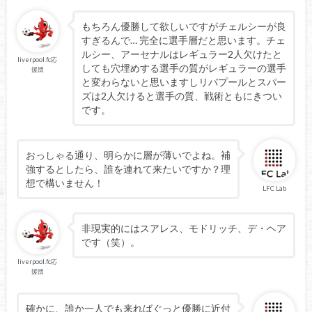
もちろん優勝して欲しいですがチェルシーが良
すぎるんで… 完全に選手層だと思います。チェ
ルシー、アーセナルはレギュラー2人欠けたと
liverpool.fc応
しても穴埋めする選手の質がレギュラーの選手
援団
と変わらないと思いますしリバプールとスパー
ズは2人欠けると選手の質、戦術ともにきつい
です。
おっしゃる通り、明らかに層が薄いでよね。補
強するとしたら、誰を連れて来たいですか？理
想で構いません！
LFC Lab
非現実的にはスアレス、モドリッチ、デ・ヘア
です（笑）。
liverpool.fc応
援団
確かに、誰か一人でも来ればぐっと優勝に近付