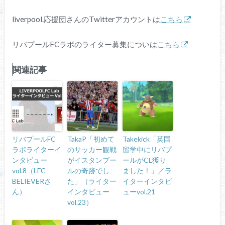
liverpool.応援団さんのTwitterアカウントは
こちら
リバプールFCラボのライター募集についは
こちら
関連記事
リバプールFC
TakaP「初めて
Takekick「英国
ラボライターイ
のサッカー観戦
留学中にリバプ
ンタビュー
がイスタンブー
ールがCL獲り
vol.8（LFC
ルの奇跡でし
ました！」／ラ
BELIEVERさ
た」（ライター
イターインタビ
ん）
インタビュー
ューvol.21
vol.23）