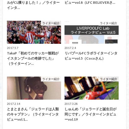
ルがCL獲りました！」／ライター
ビューvol.8（LFC BELIEVERさ…
インタ…
ライター紹介
ライター紹介
2017.5.7
2017.2.4
TakaP「初めてのサッカー観戦が
リバプールFCラボライターインタ
イスタンブールの奇跡でした」
ビューvol.5（Cocoさん）
（ライターイン…
ライター紹介
ライター紹介
2017.2.14
2017.3.28
とまとまさん「ジェラードは人類
しゅんめ「ジェラードと誕生日が
のキャプテン」（ライターインタ
同じです」／ライターインタビュ
ビューvol.1…
ーvol.19