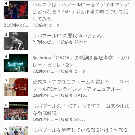
バルコラはリバプールに来る？ディオマンデ
はどうなる？PSGサポと移籍の噂について話
してみた
2,163件のビュー
|
投稿者:
コーク
リバプールFCの歴代No.7まとめ
917件のビュー
|
投稿者:
26lover
Suchmos『GAGA』の歌詞を徹底考察 ~ガリ
レオ・ガリレイ説~
782件のビュー
|
投稿者:
コーク
公式ストアでユニフォームを買おう！－リバ
プールFCオンラインストアマニュアル―
286件のビュー
|
投稿者:
ITATSU
リバプールの「KOP」って何？ 由来や用法
を徹底解説！
195件のビュー
|
投稿者:
26lover
リバプールを所有しているFSGとは？〜FSG