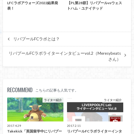
LFCラボアウォーズ2022結果発
【PL第28節】リバプールvsウェス
表！
トハム・ユナイテッド
リバプールFCラボとは？
リバプールFCラボライターインタビューvol.2（Meresybeats
さん）
RECOMMEND
こちらの記事も人気です。
ライター紹介
ライター紹介
2017.4.29
2017.2.11
Takekick「英国留学中にリバプー
リバプールFCラボライターインタ