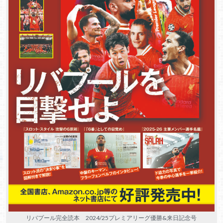
リバプール完全読本 2024/25プレミアリーグ優勝&来日記念号