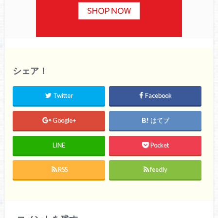
シェア！
Twitter
Facebook
Google+
はてブ
LINE
Pocket
RSS
feedly