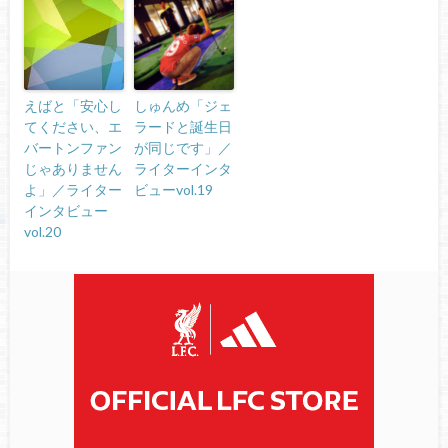
えばと「安心し
しゅんめ「ジェ
てください、エ
ラードと誕生日
バートンファン
が同じです」／
じゃありません
ライターインタ
よ」／ライター
ビューvol.19
インタビュー
vol.20