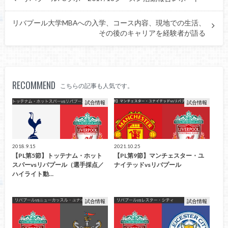
リバプール大学MBAへの入学、コース内容、現地での生活、
その後のキャリアを経験者が語る
RECOMMEND
こちらの記事も人気です。
試合情報
試合情報
2018.9.15
2021.10.25
【PL第5節】トッテナム・ホット
【PL第9節】マンチェスター・ユ
スパーvsリバプール（選手採点／
ナイテッドvsリバプール
ハイライト動…
試合情報
試合情報