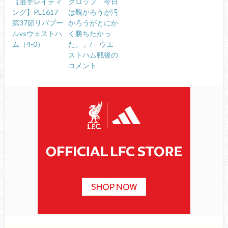
【選手レイティ
クロップ「今日
ング】PL1617
は醜かろうが汚
第37節リバプー
かろうがとにか
ルvsウェストハ
く勝ちたかっ
ム（4-0）
た。」/ ウエ
ストハム戦後の
コメント