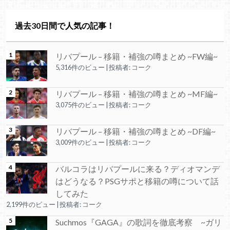
過去30日間で人気の記事！
リバプール – 移籍・補強の噂まとめ ~FW編~
5,316件のビュー
|
投稿者:
コーク
リバプール – 移籍・補強の噂まとめ ~MF編~
3,075件のビュー
|
投稿者:
コーク
リバプール – 移籍・補強の噂まとめ ~DF編~
3,009件のビュー
|
投稿者:
コーク
バルコラはリバプールに来る？ディオマンデ
はどうなる？PSGサポと移籍の噂について話
してみた
2,199件のビュー
|
投稿者:
コーク
Suchmos『GAGA』の歌詞を徹底考察 ~ガリ