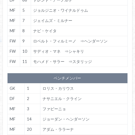
DF
66
トレント・アーノルド
MF
5
ジョルジニオ・ワイナルドゥム
MF
7
ジェイムズ・ミルナー
MF
8
ナビ・ケイタ
FW
9
ロベルト・フィルミーノ ⇒ヘンダーソン
FW
10
サディオ・マネ ⇒シャキリ
FW
11
モハメド・サラー ⇒スタリッジ
ベンチメンバー
GK
1
ロリス・カリウス
DF
2
ナサニエル・クライン
MF
3
ファビーニョ
MF
14
ジョーダン・ヘンダーソン
MF
20
アダム・ララーナ