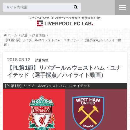
リバプールFCラボ – LFCサポーターの"情報"と"情熱"が集う場所
ホーム
試合
試合情報
【PL第1節】リバプールvsウェストハム・ユナイテッド（選手採点／ハイライト動
画）
2018.08.12
試合情報
【PL第1節】リバプールvsウェストハム・ユナ
イテッド（選手採点／ハイライト動画）