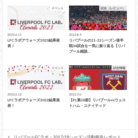
イベント
試合（レビュー）
2023.6.11
2022.8.4
LFCラボアウォーズ2023結果発
リバプールの21-22シーズン後半
表！
戦34試合を一気に振り返る【リバ
プール雑談…
イベント
試合情報
2022.6.12
2022.3.6
LFCラボアウォーズ2022結果発
【PL第28節】リバプールvsウェス
表！
トハム・ユナイテッド
リバプールFCラボ – 2017/18シーズン活動報告レポート