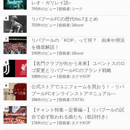
レオ・ガリレイ説~
745件のビュー
|
投稿者:
コーク
リバプールFCの歴代No.7まとめ
703件のビュー
|
投稿者:
26lover
リバプールの「KOP」って何？ 由来や用法
を徹底解説！
190件のビュー
|
投稿者:
26lover
【名門クラブが向かう未来】 ユベントスのロ
ゴ変更とリバプールFCのブランド戦略
188件のビュー
|
投稿者:
タクヤKOP
公式ストアでユニフォームを買おう！－リバ
プールFCオンラインストアマニュアル―
186件のビュー
|
投稿者:
ITATSU
【チャント特集～定番編～】リバプールの試
合で必ず歌われる曲たち（歌詞付き）
176件のビュー
|
投稿者:
タクヤKOP