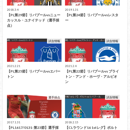
2018.3.4
2019.1.31
【PL第29節】リバプールvsニュー
【PL第24節】リバプールvsレスタ
カッスル・ユナイテッド（選手採
ー
点）
試合情報
試合情報
2021.2.21
2021.2.4
【PL第25節】リバプールvsエバー
【PL第22節】リバプールvs ブライ
トン
トン・アンド・ホーヴ・アルビオ
ン
選手採点
試合情報
2017.1.31
2018.2.15
【PL1617/0131-第23節】選手採
【CLラウンド16 1stレグ】ポルト