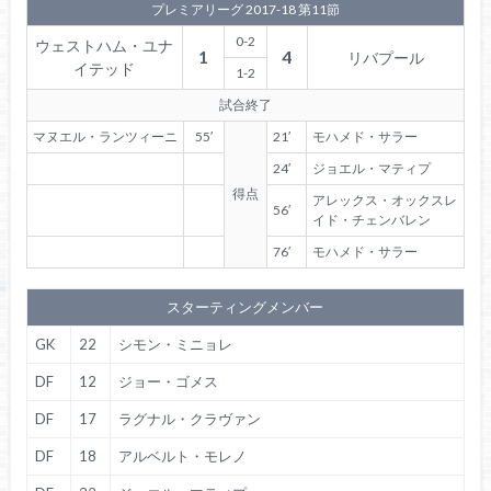
プレミアリーグ 2017-18 第11節
0-2
ウェストハム・ユナ
1
4
リバプール
イテッド
1-2
試合終了
マヌエル・ランツィーニ
55′
21′
モハメド・サラー
24′
ジョエル・マティプ
得点
アレックス・オックスレ
56′
イド・チェンバレン
76′
モハメド・サラー
スターティングメンバー
GK
22
シモン・ミニョレ
DF
12
ジョー・ゴメス
DF
17
ラグナル・クラヴァン
DF
18
アルベルト・モレノ