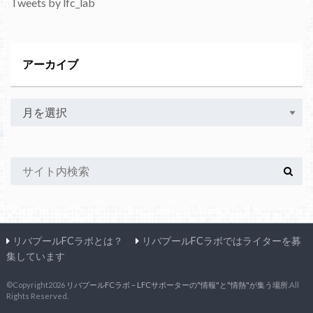
Tweets by lfc_lab
アーカイブ
リバプールFCラボとは？
リバプールFCラボではライターを募
集しています
©Copyright2026
リバプールFCラボ – LFCサポーターの"情報"と"情熱"が集う場所
.All
Rights Reserved.