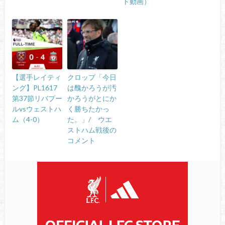
ト動画）
【選手レイティ
クロップ「今日
ング】PL1617
は醜かろうが汚
第37節リバプー
かろうがとにか
ルvsウェストハ
く勝ちたかっ
ム（4-0）
た。」/ ウエ
ストハム戦後の
コメント