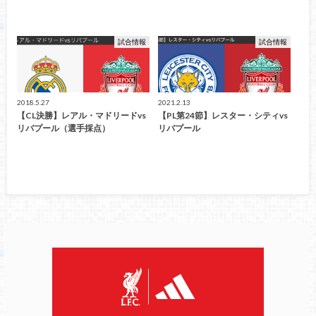
試合情報
試合情報
2018.5.27
2021.2.13
【CL決勝】レアル・マドリードvs
【PL第24節】レスター・シティvs
リバプール（選手採点）
リバプール