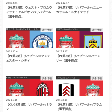
2018.4.21
2021.12.17
【PL第35節】ウェスト・ブロムウ
【PL第17節】リバプールvsニュー
ィッチ・アルビオンvsリバプール
カッスル・ユナイテッド
（選手採点…
試合情報
試合情報
2021.10.4
2017.9.17
【PL第7節】リバプールvsマンチ
【PL第5節】リバプールvsバーン
ェスター・シティ
リー（選手採点）
試合情報
試合情報
2021.9.16
2019.3.18
【CL GS第1節】リバプールvsミラ
【PL第31節】リバプールvsフラム
ン
（選手採点）