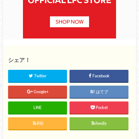
シェア！
Twitter
Facebook
Google+
はてブ
LINE
Pocket
RSS
feedly