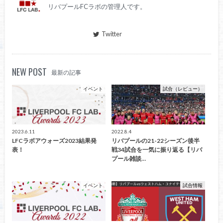
リバプールFCラボの管理人です。
Twitter
NEW POST
最新の記事
イベント
試合（レビュー）
2023.6.11
2022.8.4
LFCラボアウォーズ2023結果発
リバプールの21-22シーズン後半
表！
戦34試合を一気に振り返る【リバ
プール雑談…
イベント
試合情報