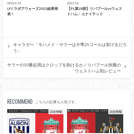
2022.6.12
2022.3.6
LFCラボアウォーズ2022結果発
【PL第28節】リバプールvsウェス
表！
トハム・ユナイテッド
キャラガー「モハメド・サラーは今季25ゴールは挙げるだろ
う」
サラーの10番起用はクロップを助けるか／リバプール快勝の
ウェストハム戦レビュー
RECOMMEND
こちらの記事も人気です。
試合情報
試合情報