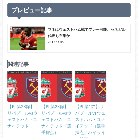
プレビュー記事
マネはウェストハム戦でプレー可能。セネガル
代表も召集か
2017.11.05
関連記事
【PL第28節】
【PL第28節】
【PL第1節】リ
リバプールvsウ
リバプールvsウ
バプールvsウェ
ェストハム・ユ
ェストハム・ユ
ストハム・ユナ
ナイテッド
ナイテッド（選
イテッド（選手
手採点）
採点／ハイライ