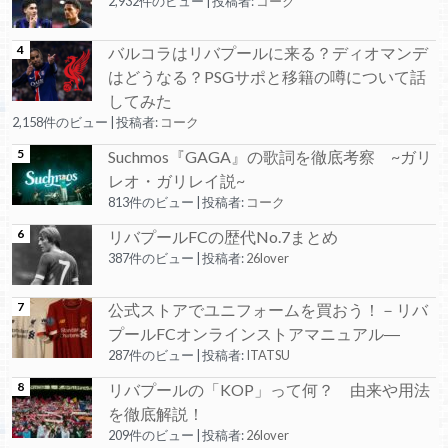
2,932件のビュー
|
投稿者:
コーク
バルコラはリバプールに来る？ディオマンデ
はどうなる？PSGサポと移籍の噂について話
してみた
2,158件のビュー
|
投稿者:
コーク
Suchmos『GAGA』の歌詞を徹底考察 ~ガリ
レオ・ガリレイ説~
813件のビュー
|
投稿者:
コーク
リバプールFCの歴代No.7まとめ
387件のビュー
|
投稿者:
26lover
公式ストアでユニフォームを買おう！－リバ
プールFCオンラインストアマニュアル―
287件のビュー
|
投稿者:
ITATSU
リバプールの「KOP」って何？ 由来や用法
を徹底解説！
209件のビュー
|
投稿者:
26lover